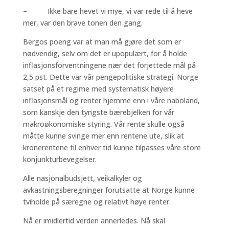
– Ikke bare hevet vi mye, vi var rede til å heve
mer, var den brave tonen den gang.
Bergos poeng var at man må gjøre det som er
nødvendig, selv om det er upopulært, for å holde
inflasjonsforventningene nær det forjettede mål på
2,5 pst. Dette var vår pengepolitiske strategi. Norge
satset på et regime med systematisk høyere
inflasjonsmål og renter hjemme enn i våre naboland,
som kanskje den tyngste bærebjelken for vår
makroøkonomiske styring. Vår rente skulle også
måtte kunne svinge mer enn rentene ute, slik at
kronerentene til enhver tid kunne tilpasses våre store
konjunkturbevegelser.
Alle nasjonalbudsjett, veikalkyler og
avkastningsberegninger forutsatte at Norge kunne
tviholde på særegne og relativt høye renter.
Nå er imidlertid verden annerledes. Nå skal