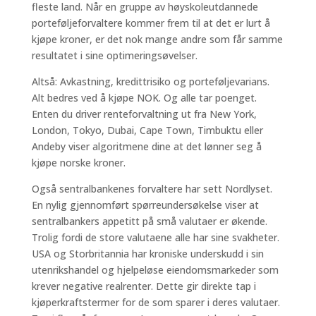
fleste land. Når en gruppe av høyskoleutdannede
porteføljeforvaltere kommer frem til at det er lurt å
kjøpe kroner, er det nok mange andre som får samme
resultatet i sine optimeringsøvelser.
Altså: Avkastning, kredittrisiko og porteføljevarians.
Alt bedres ved å kjøpe NOK. Og alle tar poenget.
Enten du driver renteforvaltning ut fra New York,
London, Tokyo, Dubai, Cape Town, Timbuktu eller
Andeby viser algoritmene dine at det lønner seg å
kjøpe norske kroner.
Også sentralbankenes forvaltere har sett Nordlyset.
En nylig gjennomført spørreundersøkelse viser at
sentralbankers appetitt på små valutaer er økende.
Trolig fordi de store valutaene alle har sine svakheter.
USA og Storbritannia har kroniske underskudd i sin
utenrikshandel og hjelpeløse eiendomsmarkeder som
krever negative realrenter. Dette gir direkte tap i
kjøperkraftstermer for de som sparer i deres valutaer.