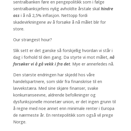
sentralbanken føre en pengepolitikk som i følge
sentralbanksjefens nylig avholdte årstale skal
hindre
oss
i å nå 2,5% inflasjon. Nettopp fordi
skadevirkningene av å forsøke å nå målet blir for
store.
Our strangest hour?
Slik sett er det ganske så forskjellig hvordan vi står i
dag i forhold til den gang. Da styrte vi mot målet,
nå
forsøker vi å gå vekk i fra det
. Mye er annerledes nå.
Den største endringen har skjedd hos våre
handelspartnere, som sklir fra finanskrise til en
lavvekstæra. Med sine skjøre finanser, svake
konkurranseevne, aldrende befolkninger og
dysfunksjonelle monetær union, er det ingen grunn til
å regne med noe annet enn minimale renter i Europa
de nærmeste år. En rentepolitikk som også vil prege
Norge.