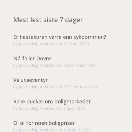
Mest lest siste 7 dager
Er hestekuren verre enn sykdommen?
by
Jan Ludvig Andreassen
12. April 2023
Nå faller Dovre
by
Jan Ludvig Andreassen
24. October 2024
Valutaeventyr
by
Jan Ludvig Andreassen
27. February 2024
Rake pucker om boligmarkedet
by
Jan Ludvig Andreassen
9. July 2023
Oi oi for noen boligpriser
by
Jan Ludvig Andreassen
4. March 2023