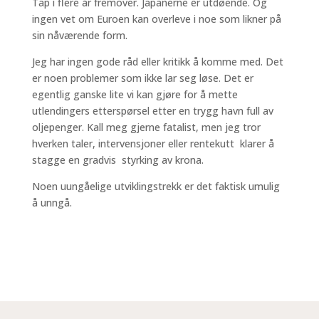
Tap i flere år fremover. Japanerne er utdøende. Og
ingen vet om Euroen kan overleve i noe som likner på
sin nåværende form.
Jeg har ingen gode råd eller kritikk å komme med. Det
er noen problemer som ikke lar seg løse. Det er
egentlig ganske lite vi kan gjøre for å mette
utlendingers etterspørsel etter en trygg havn full av
oljepenger. Kall meg gjerne fatalist, men jeg tror
hverken taler, intervensjoner eller rentekutt klarer å
stagge en gradvis styrking av krona.
Noen uungåelige utviklingstrekk er det faktisk umulig
å unngå.