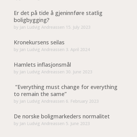
Er det på tide å gjeninnføre statlig
boligbygging?
by
Jan Ludvig Andreassen
15. July 2023
Kronekursens seilas
by
Jan Ludvig Andreassen
3. April 2024
Hamlets inflasjonsmål
by
Jan Ludvig Andreassen
30. June 2023
“Everything must change for everything
to remain the same”
by
Jan Ludvig Andreassen
6. February 2023
De norske boligmarkeders normalitet
by
Jan Ludvig Andreassen
5. June 2023