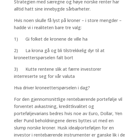
Strategien med særegne og høye norske renter har
alltid hatt sine innebygde sårbarheter.
Hvis noen skulle få lyst på kroner – i store mengder –
hadde vi i realiteten bare tre valg:
1) Gi folket de kronene de ville ha
2) La krona gå og bli tilstrekkelig dyr til at
kroneetterspørselen falt bort
3) Kutte rentene slik at færre investorer
interreserte seg for vår valuta
Hva driver kroneetterspørselen i dag?
For den gjennomsnittlige rentebærende portefølje vil
forventet avkastning, kredittkvalitet og
porteføljevarians bedres hvis noe av Euro, Dollar, Yen
eller Pund beholdningene deres byttes ut med en
slump norske kroner. Husk idealporteføljen for en
investor i rentebærende instrumenter er ganske lik i de