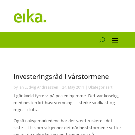
Investeringsråd i vårstormene
by
Jan Ludvig Andreassen
|
24. May 2011
|
Ukategorisert
I går kveld fyrte vi på peisen hjemme. Det var koselig,
med nesten litt høststemning – sterke vindkast og
regn – i lufta.
Også i aksjemarkedene har det væet ruskete i det
siste – litt som vi kjenner det når høststormene setter
inn og de politiske krisene tvinger seg på.