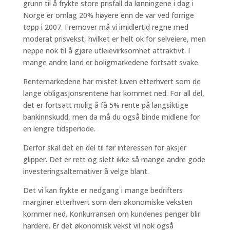
grunn til å frykte store prisfall da lønningene i dag i
Norge er omlag 20% høyere enn de var ved forrige
topp i 2007. Fremover må vi imidlertid regne med
moderat prisvekst, hvilket er helt ok for selveiere, men
neppe nok til å gjøre utleievirksomhet attraktivt. I
mange andre land er boligmarkedene fortsatt svake.
Rentemarkedene har mistet luven etterhvert som de
lange obligasjonsrentene har kommet ned. For all del,
det er fortsatt mulig å få 5% rente på langsiktige
bankinnskudd, men da må du også binde midlene for
en lengre tidsperiode.
Derfor skal det en del til før interessen for aksjer
glipper. Det er rett og slett ikke så mange andre gode
investeringsalternativer å velge blant.
Det vi kan frykte er nedgang i mange bedrifters
marginer etterhvert som den økonomiske veksten
kommer ned. Konkurransen om kundenes penger blir
hardere. Er det økonomisk vekst vil nok også