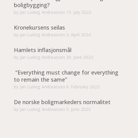
boligbygging?
by
Jan Ludvig Andreassen
15. July 2023
Kronekursens seilas
by
Jan Ludvig Andreassen
3. April 2024
Hamlets inflasjonsmål
by
Jan Ludvig Andreassen
30. June 2023
“Everything must change for everything
to remain the same”
by
Jan Ludvig Andreassen
6. February 2023
De norske boligmarkeders normalitet
by
Jan Ludvig Andreassen
5. June 2023