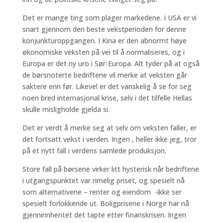
Det er mange ting som plager markedene. I USA er vi
snart gjennom den beste vekstperioden for denne
konjunkturoppgangen. I Kina er den abnormt høye
økonomiske veksten på vei til å normaliseres, og i
Europa er det ny uro i Sør-Europa. Alt tyder på at også
de børsnoterte bedriftene vil merke at veksten går
saktere enn før. Likevel er det vanskelig å se for seg
noen bred internasjonal krise, selv i det tilfelle Hellas
skulle misligholde gjelda si.
Det er verdt å merke seg at selv om veksten faller, er
det fortsatt vekst i verden. Ingen , heller ikke jeg, tror
på et nytt fall i verdens samlede produksjon.
Store fall på børsene virker litt hysterisk når bedriftene
i utgangspunktet var rimelig priset, og spesielt nå
som alternativene – renter og eiendom -ikke ser
spesielt forlokkende ut. Boligprisene i Norge har nå
gjenninnhentet det tapte etter finanskrisen. Ingen