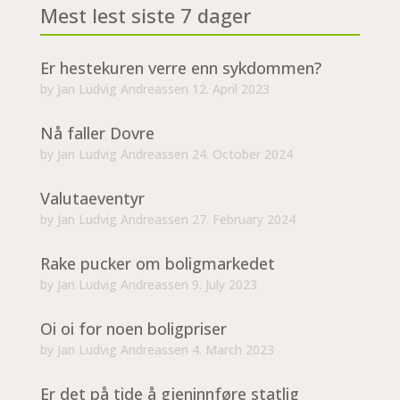
Mest lest siste 7 dager
Er hestekuren verre enn sykdommen?
by
Jan Ludvig Andreassen
12. April 2023
Nå faller Dovre
by
Jan Ludvig Andreassen
24. October 2024
Valutaeventyr
by
Jan Ludvig Andreassen
27. February 2024
Rake pucker om boligmarkedet
by
Jan Ludvig Andreassen
9. July 2023
Oi oi for noen boligpriser
by
Jan Ludvig Andreassen
4. March 2023
Er det på tide å gjeninnføre statlig