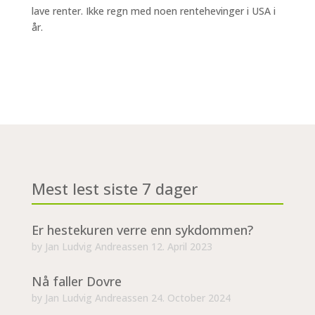
lave renter. Ikke regn med noen rentehevinger i USA i
år.
Mest lest siste 7 dager
Er hestekuren verre enn sykdommen?
by
Jan Ludvig Andreassen
12. April 2023
Nå faller Dovre
by
Jan Ludvig Andreassen
24. October 2024