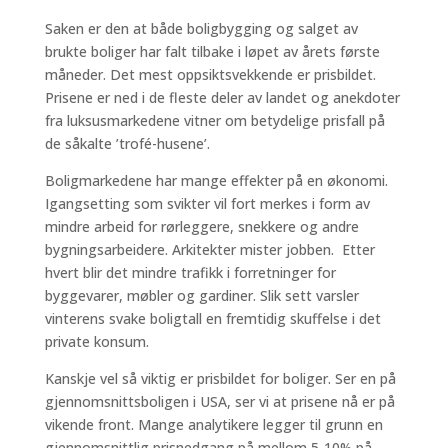
Saken er den at både boligbygging og salget av
brukte boliger har falt tilbake i løpet av årets første
måneder. Det mest oppsiktsvekkende er prisbildet.
Prisene er ned i de fleste deler av landet og anekdoter
fra luksusmarkedene vitner om betydelige prisfall på
de såkalte ’trofé-husene’.
Boligmarkedene har mange effekter på en økonomi.
Igangsetting som svikter vil fort merkes i form av
mindre arbeid for rørleggere, snekkere og andre
bygningsarbeidere. Arkitekter mister jobben. Etter
hvert blir det mindre trafikk i forretninger for
byggevarer, møbler og gardiner. Slik sett varsler
vinterens svake boligtall en fremtidig skuffelse i det
private konsum.
Kanskje vel så viktig er prisbildet for boliger. Ser en på
gjennomsnittsboligen i USA, ser vi at prisene nå er på
vikende front. Mange analytikere legger til grunn en
gjennomsnittlig prisnedgang på mellom 5-10% på