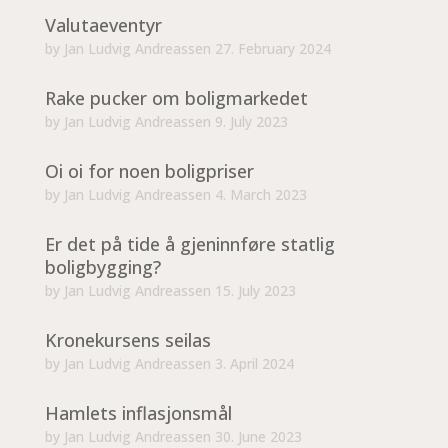
Valutaeventyr
by
Jan Ludvig Andreassen
27. February 2024
Rake pucker om boligmarkedet
by
Jan Ludvig Andreassen
9. July 2023
Oi oi for noen boligpriser
by
Jan Ludvig Andreassen
4. March 2023
Er det på tide å gjeninnføre statlig
boligbygging?
by
Jan Ludvig Andreassen
15. July 2023
Kronekursens seilas
by
Jan Ludvig Andreassen
3. April 2024
Hamlets inflasjonsmål
by
Jan Ludvig Andreassen
30. June 2023