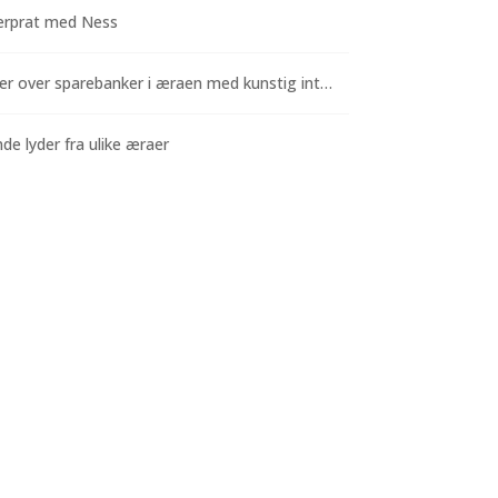
rprat med Ness
Funderinger over sparebanker i æraen med kunstig intelligens
e lyder fra ulike æraer