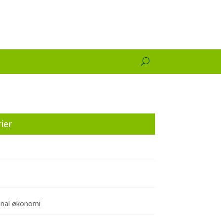
ier
onal økonomi