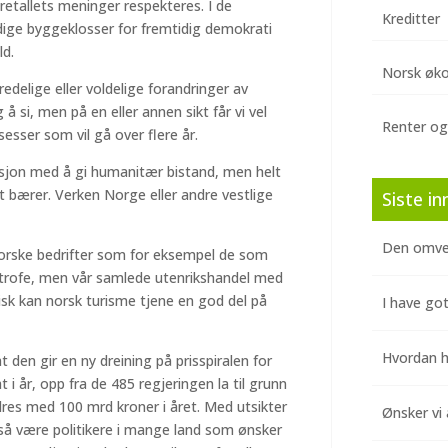
etallets meninger respekteres. I de
Kreditter
ige byggeklosser for fremtidig demokrati
ld.
Norsk øk
delige eller voldelige forandringer av
 å si, men på en eller annen sikt får vi vel
Renter og
sesser som vil gå over flere år.
disjon med å gi humanitær bistand, men helt
et bærer. Verken Norge eller andre vestlige
Siste in
Den omve
orske bedrifter som for eksempel de som
strofe, men vår samlede utenrikshandel med
isk kan norsk turisme tjene en god del på
I have got
Hvordan hj
 den gir en ny dreining på prisspiralen for
t i år, opp fra de 485 regjeringen la til grunn
dres med 100 mrd kroner i året. Med utsikter
Ønsker vi 
 også være politikere i mange land som ønsker