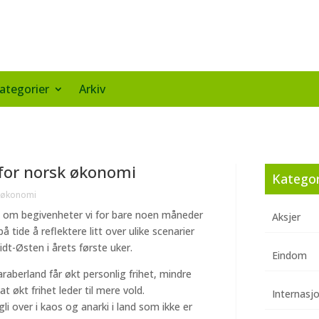
ategorier
Arkiv
 for norsk økonomi
Kategor
 økonomi
ert om begivenheter vi for bare noen måneder
Aksjer
å tide å reflektere litt over ulike scenarier
dt-Østen i årets første uker.
Eindom
raberland får økt personlig frihet, mindre
t økt frihet leder til mere vold.
Internasj
 over i kaos og anarki i land som ikke er