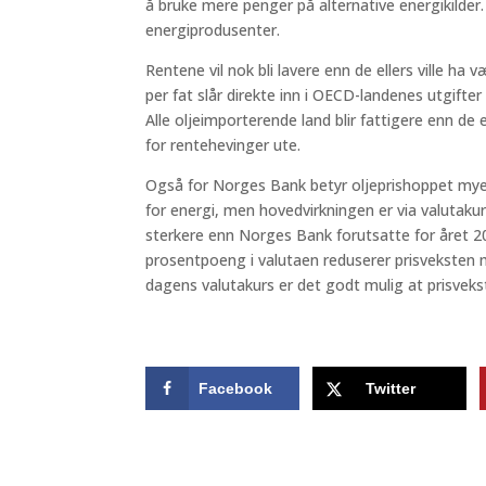
å bruke mere penger på alternative energikilder. 
energiprodusenter.
Rentene vil nok bli lavere enn de ellers ville ha 
per fat slår direkte inn i OECD-landenes utgifter
Alle oljeimporterende land blir fattigere enn de 
for rentehevinger ute.
Også for Norges Bank betyr oljeprishoppet my
for energi, men hovedvirkningen er via valutaku
sterkere enn Norges Bank forutsatte for året 201
prosentpoeng i valutaen reduserer prisveksten 
dagens valutakurs er det godt mulig at prisvekst
Facebook
Twitter