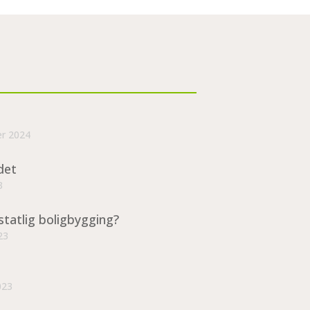
er 2024
det
3
statlig boligbygging?
23
023