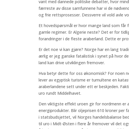
vant med dannede politiske debatter, hvor mindr
færreste av disse samfunnene har vi de nødvend
og frie rettsprosesser. Dessverre vil vold avle vo
Et hovedspørsmål er hvor mange land som får fre
gamle regimer. Er Algerie neste? Det er for tidlig
forandringer i de fleste araberland. Dette er pro
Er det noe vi kan gjøre? Norge har en lang tra
ærlig er jeg ganske fatalistisk i synet på hvor d
land kan drive utviklingen fremover.
Hva betyr dette for oss økonomisk? For noen n
lever av egyptisk turisme er tumultene en kata
araberlandene sett under ett er beskjeden. Fakt
uro rundt Middelhavet.
Den viktigste effekt uroen gir for nordmenn er at
energiprodukter. Blir oljeprisen 610 kroner per fa
i statsbudsjettet, vil Norges handelsbalanse be
til uro i Midt-Østen i flere år fremover vil det