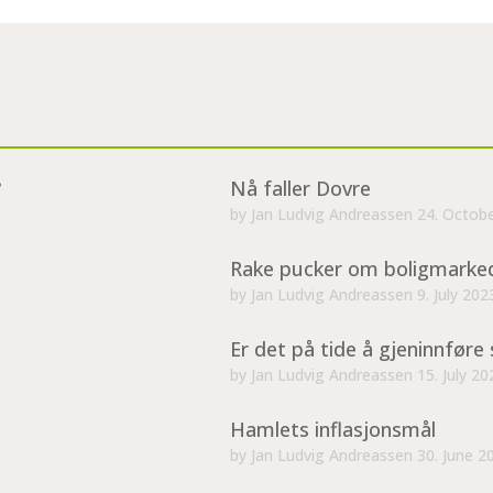
?
Nå faller Dovre
by
Jan Ludvig Andreassen
24. Octob
Rake pucker om boligmarke
by
Jan Ludvig Andreassen
9. July 202
Er det på tide å gjeninnføre 
by
Jan Ludvig Andreassen
15. July 20
Hamlets inflasjonsmål
by
Jan Ludvig Andreassen
30. June 2