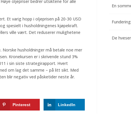
Høye oljepriser bedrer utsiktene for alle
En somme
vært. Et varig hopp i oljeprisen på 20-30 USD
 og spesielt i husholdningenes kjøpekraft.
ellers ville vært. Det reduserer mulighetene
De hvesend
e. Norske husholdninger må betale noe mer
rsen. Kronekursen er i skrivende stund 3%
1 i sin siste strategirapport. Hvert
med om lag det samme – på litt sikt. Med
en blir negativ ved påsketider neste år.
Pinterest
LinkedIn