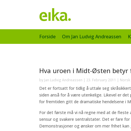
Forside
Om Jan Ludvig Andreassen
K
Hva uroen i Midt-Østen betyr
by
Jan Ludvig Andreassen
|
23. February 2011
|
Norsk
Det er fortsatt for tidlig å uttale seg skråsikk
siden anså for å være utenkelige. Likevel er det p
for fremtiden gitt de dramatiske hendelsene i Mi
For det første må vi nå regne med at de fleste a
sensur og svakere sentralstater. Det er fare for a
Demonstrasjoner og ønsker om mer frihet kan gli