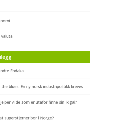
onomi
 valuta
nlegg
ndte Endaka
 the blues: En ny norsk industripolitikk kreves
elper vi de som er utafor finne sin Ikigai?
at superstjerner bor i Norge?