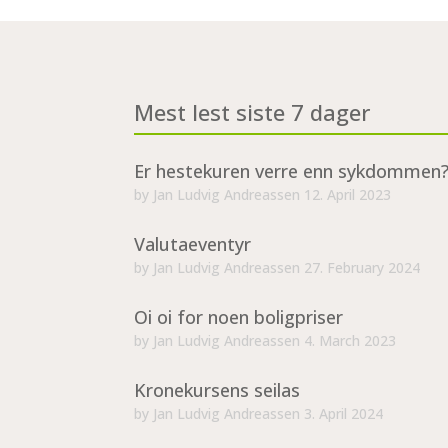
Mest lest siste 7 dager
Er hestekuren verre enn sykdommen
by
Jan Ludvig Andreassen
12. April 2023
Valutaeventyr
by
Jan Ludvig Andreassen
27. February 2024
Oi oi for noen boligpriser
by
Jan Ludvig Andreassen
4. March 2023
Kronekursens seilas
by
Jan Ludvig Andreassen
3. April 2024