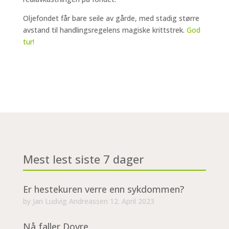
Oljefondet får bare seile av gårde, med stadig større
avstand til handlingsregelens magiske krittstrek.
God
tur!
Mest lest siste 7 dager
Er hestekuren verre enn sykdommen?
by
Jan Ludvig Andreassen
12. April 2023
Nå faller Dovre