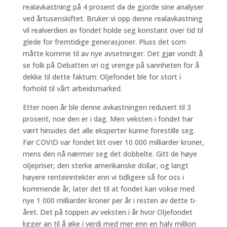
realavkastning på 4 prosent da de gjorde sine analyser
ved årtusenskiftet. Bruker vi opp denne realavkastning
vil realverdien av fondet holde seg konstant over tid til
glede for fremtidige generasjoner. Pluss det som
måtte komme til av nye avsetninger. Det gjør vondt å
se folk på Debatten vri og vrenge på sannheten for å
dekke til dette faktum: Oljefondet ble for stort i
forhold til vårt arbeidsmarked.
Etter noen år ble denne avkastningen redusert til 3
prosent, noe den er i dag. Men veksten i fondet har
vært hinsides det alle eksperter kunne forestille seg.
Før COVID var fondet litt over 10 000 milliarder kroner,
mens den nå nærmer seg det dobbelte. Gitt de høye
oljepriser, den sterke amerikanske dollar, og langt
høyere renteinntekter enn vi tidligere så for oss i
kommende år, later det til at fondet kan vokse med
nye 1 000 milliarder kroner per år i resten av dette ti-
året. Det på toppen av veksten i år hvor Oljefondet
ligger an til å øke i verdi med mer enn en halv million