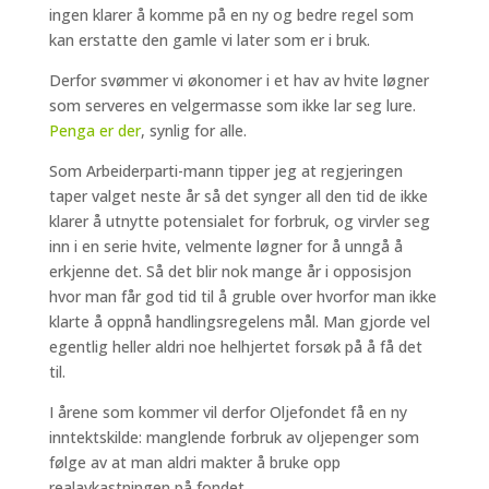
ingen klarer å komme på en ny og bedre regel som
kan erstatte den gamle vi later som er i bruk.
Derfor svømmer vi økonomer i et hav av hvite løgner
som serveres en velgermasse som ikke lar seg lure.
Penga er der
, synlig for alle.
Som Arbeiderparti-mann tipper jeg at regjeringen
taper valget neste år så det synger all den tid de ikke
klarer å utnytte potensialet for forbruk, og virvler seg
inn i en serie hvite, velmente løgner for å unngå å
erkjenne det. Så det blir nok mange år i opposisjon
hvor man får god tid til å gruble over hvorfor man ikke
klarte å oppnå handlingsregelens mål. Man gjorde vel
egentlig heller aldri noe helhjertet forsøk på å få det
til.
I årene som kommer vil derfor Oljefondet få en ny
inntektskilde: manglende forbruk av oljepenger som
følge av at man aldri makter å bruke opp
realavkastningen på fondet.