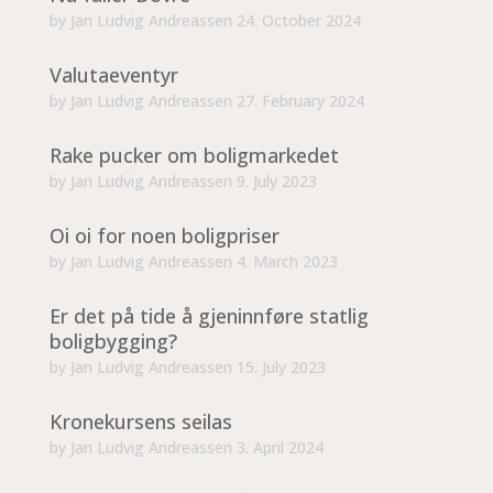
by
Jan Ludvig Andreassen
24. October 2024
Valutaeventyr
by
Jan Ludvig Andreassen
27. February 2024
Rake pucker om boligmarkedet
by
Jan Ludvig Andreassen
9. July 2023
Oi oi for noen boligpriser
by
Jan Ludvig Andreassen
4. March 2023
Er det på tide å gjeninnføre statlig
boligbygging?
by
Jan Ludvig Andreassen
15. July 2023
Kronekursens seilas
by
Jan Ludvig Andreassen
3. April 2024