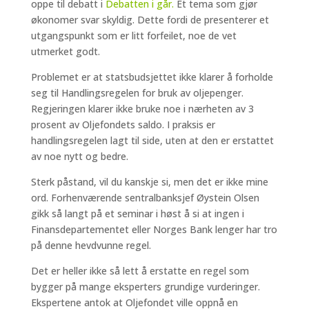
oppe til debatt i
Debatten i går.
Et tema som gjør
økonomer svar skyldig. Dette fordi de presenterer et
utgangspunkt som er litt forfeilet, noe de vet
utmerket godt.
Problemet er at statsbudsjettet ikke klarer å forholde
seg til Handlingsregelen for bruk av oljepenger.
Regjeringen klarer ikke bruke noe i nærheten av 3
prosent av Oljefondets saldo. I praksis er
handlingsregelen lagt til side, uten at den er erstattet
av noe nytt og bedre.
Sterk påstand, vil du kanskje si, men det er ikke mine
ord. Forhenværende sentralbanksjef Øystein Olsen
gikk så langt på et seminar i høst å si at ingen i
Finansdepartementet eller Norges Bank lenger har tro
på denne hevdvunne regel.
Det er heller ikke så lett å erstatte en regel som
bygger på mange eksperters grundige vurderinger.
Ekspertene antok at Oljefondet ville oppnå en