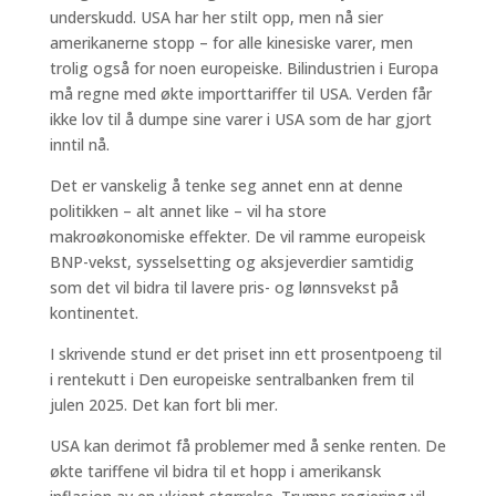
underskudd. USA har her stilt opp, men nå sier
amerikanerne stopp – for alle kinesiske varer, men
trolig også for noen europeiske. Bilindustrien i Europa
må regne med økte importtariffer til USA. Verden får
ikke lov til å dumpe sine varer i USA som de har gjort
inntil nå.
Det er vanskelig å tenke seg annet enn at denne
politikken – alt annet like – vil ha store
makroøkonomiske effekter. De vil ramme europeisk
BNP-vekst, sysselsetting og aksjeverdier samtidig
som det vil bidra til lavere pris- og lønnsvekst på
kontinentet.
I skrivende stund er det priset inn ett prosentpoeng til
i rentekutt i Den europeiske sentralbanken frem til
julen 2025. Det kan fort bli mer.
USA kan derimot få problemer med å senke renten. De
økte tariffene vil bidra til et hopp i amerikansk