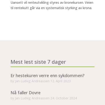
Uansett vil renteutvikling styres av kronekursen. Veien
til rentekutt går via en systematisk styrking av krona.
Mest lest siste 7 dager
Er hestekuren verre enn sykdommen?
by
Jan Ludvig Andreassen
12. April 2023
Nå faller Dovre
by
Jan Ludvig Andreassen
24. October 2024