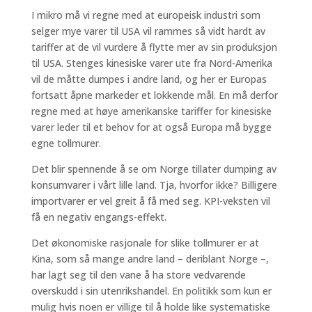
I mikro må vi regne med at europeisk industri som
selger mye varer til USA vil rammes så vidt hardt av
tariffer at de vil vurdere å flytte mer av sin produksjon
til USA. Stenges kinesiske varer ute fra Nord-Amerika
vil de måtte dumpes i andre land, og her er Europas
fortsatt åpne markeder et lokkende mål. En må derfor
regne med at høye amerikanske tariffer for kinesiske
varer leder til et behov for at også Europa må bygge
egne tollmurer.
Det blir spennende å se om Norge tillater dumping av
konsumvarer i vårt lille land. Tja, hvorfor ikke? Billigere
importvarer er vel greit å få med seg. KPI-veksten vil
få en negativ engangs-effekt.
Det økonomiske rasjonale for slike tollmurer er at
Kina, som så mange andre land – deriblant Norge –,
har lagt seg til den vane å ha store vedvarende
overskudd i sin utenrikshandel. En politikk som kun er
mulig hvis noen er villige til å holde like systematiske