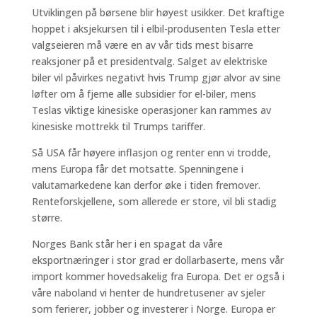
Utviklingen på børsene blir høyest usikker. Det kraftige
hoppet i aksjekursen til i elbil-produsenten Tesla etter
valgseieren må være en av vår tids mest bisarre
reaksjoner på et presidentvalg. Salget av elektriske
biler vil påvirkes negativt hvis Trump gjør alvor av sine
løfter om å fjerne alle subsidier for el-biler, mens
Teslas viktige kinesiske operasjoner kan rammes av
kinesiske mottrekk til Trumps tariffer.
Så USA får høyere inflasjon og renter enn vi trodde,
mens Europa får det motsatte. Spenningene i
valutamarkedene kan derfor øke i tiden fremover.
Renteforskjellene, som allerede er store, vil bli stadig
større.
Norges Bank står her i en spagat da våre
eksportnæringer i stor grad er dollarbaserte, mens vår
import kommer hovedsakelig fra Europa. Det er også i
våre naboland vi henter de hundretusener av sjeler
som ferierer, jobber og investerer i Norge. Europa er