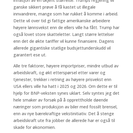
inflasjon av en ukjent størrelse. Trumps regjering vil
ganske sikkert prøve å få kastet ut illegale
innvandrere, mange som har rukket å komme i arbeid.
Dette vil over tid gi fattige amerikanske arbeidere
høyere lønnsvekst enn de ellers ville ha fått. Trump har
også lovet store skatteletter. Langt større lettelser
enn det de økte tariffer vil kunne finansiere. Dagens
allerede gigantiske statlige budsjettunderskudd vil
garantert ese ut.
Alle tre faktorer, høyere importpriser, mindre utbud av
arbeidskraft, og økt etterspørsel etter varer og
tjenester, trekker i retning av høyere prisvekst enn
USA ellers ville ha hatt i 2025 og 2026. Om dette er til
hjelp for BNP-veksten synes uklart. Selv syntes jeg det
hele smaker av forsøk på å opprettholde døende
næringer som produksjon av biler med fossilt brensel,
enn av nye bærekraftige vekstinitiativ. Det å stenge
arbeidskraft ute fra jobber de allerede har er også til
skade for økonomien.