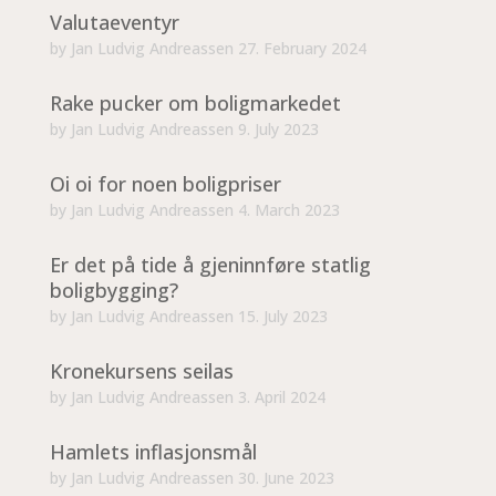
Valutaeventyr
by
Jan Ludvig Andreassen
27. February 2024
Rake pucker om boligmarkedet
by
Jan Ludvig Andreassen
9. July 2023
Oi oi for noen boligpriser
by
Jan Ludvig Andreassen
4. March 2023
Er det på tide å gjeninnføre statlig
boligbygging?
by
Jan Ludvig Andreassen
15. July 2023
Kronekursens seilas
by
Jan Ludvig Andreassen
3. April 2024
Hamlets inflasjonsmål
by
Jan Ludvig Andreassen
30. June 2023