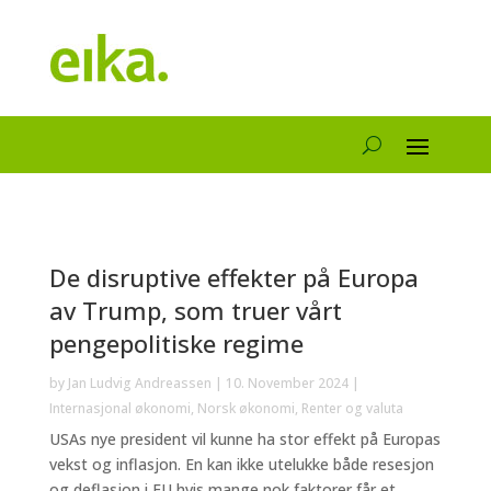
De disruptive effekter på Europa
av Trump, som truer vårt
pengepolitiske regime
by
Jan Ludvig Andreassen
|
10. November 2024
|
Internasjonal økonomi
,
Norsk økonomi
,
Renter og valuta
USAs nye president vil kunne ha stor effekt på Europas
vekst og inflasjon. En kan ikke utelukke både resesjon
og deflasjon i EU hvis mange nok faktorer får et