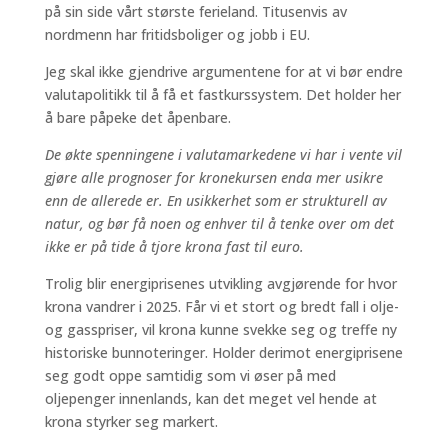
på sin side vårt største ferieland. Titusenvis av
nordmenn har fritidsboliger og jobb i EU.
Jeg skal ikke gjendrive argumentene for at vi bør endre
valutapolitikk til å få et fastkurssystem. Det holder her
å bare påpeke det åpenbare.
De økte spenningene i valutamarkedene vi har i vente vil
gjøre alle prognoser for kronekursen enda mer usikre
enn de allerede er. En usikkerhet som er strukturell av
natur, og bør få noen og enhver til å tenke over om det
ikke er på tide å tjore krona fast til euro.
Trolig blir energiprisenes utvikling avgjørende for hvor
krona vandrer i 2025. Får vi et stort og bredt fall i olje-
og gasspriser, vil krona kunne svekke seg og treffe ny
historiske bunnoteringer. Holder derimot energiprisene
seg godt oppe samtidig som vi øser på med
oljepenger innenlands, kan det meget vel hende at
krona styrker seg markert.