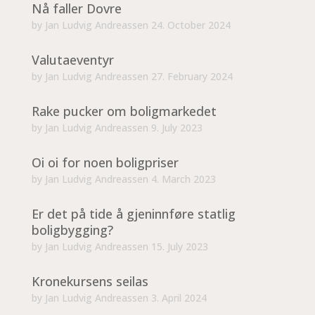
Nå faller Dovre
by
Jan Ludvig Andreassen
24. October 2024
Valutaeventyr
by
Jan Ludvig Andreassen
27. February 2024
Rake pucker om boligmarkedet
by
Jan Ludvig Andreassen
9. July 2023
Oi oi for noen boligpriser
by
Jan Ludvig Andreassen
4. March 2023
Er det på tide å gjeninnføre statlig
boligbygging?
by
Jan Ludvig Andreassen
15. July 2023
Kronekursens seilas
by
Jan Ludvig Andreassen
3. April 2024