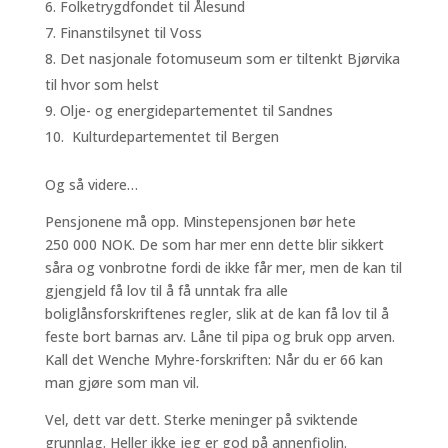
Folketrygdfondet til Ålesund
Finanstilsynet til Voss
Det nasjonale fotomuseum som er tiltenkt Bjørvika
til hvor som helst
Olje- og energidepartementet til Sandnes
Kulturdepartementet til Bergen
Og så videre…
Pensjonene må opp. Minstepensjonen bør hete
250 000 NOK. De som har mer enn dette blir sikkert
såra og vonbrotne fordi de ikke får mer, men de kan til
gjengjeld få lov til å få unntak fra alle
boliglånsforskriftenes regler, slik at de kan få lov til å
feste bort barnas arv. Låne til pipa og bruk opp arven.
Kall det Wenche Myhre-forskriften: Når du er 66 kan
man gjøre som man vil.
Vel, dett var dett. Sterke meninger på sviktende
grunnlag. Heller ikke jeg er god på annenfiolin.