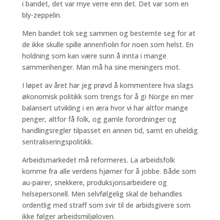
i bandet, det var mye verre enn det. Det var som en
bly-zeppelin.
Men bandet tok seg sammen og bestemte seg for at
de ikke skulle spille annenfiolin for noen som helst. En
holdning som kan være sunn å innta i mange
sammenhenger. Man må ha sine meningers mot.
I løpet av året har jeg prøvd å kommentere hva slags
økonomisk politikk som trengs for å gi Norge en mer
balansert utvikling i en æra hvor vi har altfor mange
penger, altfor få folk, og gamle forordninger og
handlingsregler tilpasset en annen tid, samt en uheldig
sentraliseringspolitikk.
Arbeidsmarkedet må reformeres. La arbeidsfolk
komme fra alle verdens hjørner for å jobbe. Både som
au-pairer, snekkere, produksjonsarbeidere og
helsepersonell. Men selvfølgelig skal de behandles
ordentlig med straff som svir til de arbidsgivere som
ikke følger arbeidsmiljøloven.