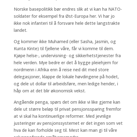
Norske basepolitikk bør endres slik at vi kan ha NATO-
soldater for eksempel fra Øst-Europa her. Vi har jo
ikke nok infanteri til å forsvare hele dette langstrakte
landet.
Og kommer ikke Muhamed (eller Sasha, Jasmin, og
Kunta Kinte) til fjellene våre, får vi komme til dem.
Kjøpe helse-, undervisning- og sikkerhetstjenester fra
hele verden. Mye bedre er det å bygge pleiehjem for
nordmenn i Afrika enn å reise ned dit med store
delegasjoner, klappe de lokale høvdingene på hodet,
og dele ut dollar til arbeidsføre, men ledige hender, i
håp om at det blir økonomisk vekst.
Angående penga, spørs det om ikke vi like gjerne kan
dele ut større beløp til privat pensjonssparing fremfor
at vi skal ha kontinuerlige reformer. Med jevnlige
justeringer av pensjonssystemet er det ingen som vet
hva de kan forholde seg til. Mest kan man gi til våre