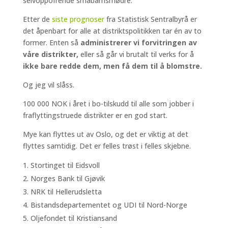
selvoppofrende småbarnsmødre.
Etter de
siste prognoser
fra Statistisk Sentralbyrå er
det åpenbart for alle at distriktspolitikken tar én av to
former. Enten så
administrerer vi forvitringen av
våre distrikter,
eller så går vi brutalt til verks for å
ikke bare redde dem, men få dem til å blomstre.
Og jeg vil slåss.
100 000 NOK i året i bo-tilskudd til alle som jobber i
fraflyttingstruede distrikter er en god start.
Mye kan flyttes ut av Oslo, og det er viktig at det
flyttes samtidig. Det er felles trøst i felles skjebne.
Stortinget til Eidsvoll
Norges Bank til Gjøvik
NRK til Hellerudsletta
Bistandsdepartementet og UDI til Nord-Norge
Oljefondet til Kristiansand