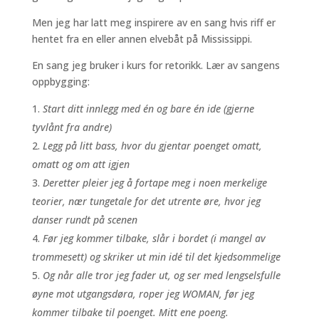
Men jeg har latt meg inspirere av en sang hvis riff er
hentet fra en eller annen elvebåt på Mississippi.
En sang jeg bruker i kurs for retorikk. Lær av sangens
oppbygging:
Start ditt innlegg med én og bare én ide (gjerne
tyvlånt fra andre)
Legg på litt bass, hvor du gjentar poenget omatt,
omatt og om att igjen
Deretter pleier jeg å fortape meg i noen merkelige
teorier, nær tungetale for det utrente øre, hvor jeg
danser rundt på scenen
Før jeg kommer tilbake, slår i bordet (i mangel av
trommesett) og skriker ut min idé til det kjedsommelige
Og når alle tror jeg fader ut, og ser med lengselsfulle
øyne mot utgangsdøra, roper jeg WOMAN, før jeg
kommer tilbake til poenget. Mitt ene poeng.