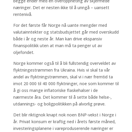
begge ender med en overoppheting av skjermede
næringer. Det er nesten ikke til å unngå – uansett
rentenivå.
For det første får Norge nå uante mengder med
valutainntekter og statsbudsjettet går med overskudd
både i år og neste år. Man kan drive ekspansiv
finanspolitikk uten at man må ta penger ut av
oljefondet.
Norge kommer også til å bli fullstendig overveldet av
flyktningestrømmen fra Ukraina. Hvis vi skal ta vår
andel av flyktningstrømmen, skal vi i nær fremtid ta
imot 20 000 til 40 000 flyktninger, noe som kommer til
å gi oss mange inflatoriske flaskehalser i de
nærmeste åra. Det kommer til å sette både helse-,
utdannings- og boligpolitikken på alvorlig prøve.
Det blir riktignok knapt nok noen BNP-vekst i Norge i
år. Privat konsum er kraftig ned i årets første måned,
investeringsplanene i vareproduserende næringer er