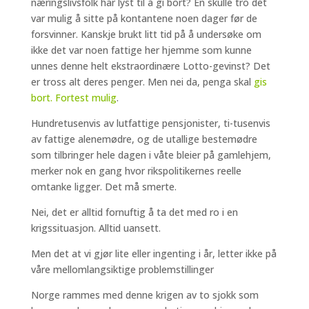
næringslivsfolk har lyst til å gi bort? En skulle tro det
var mulig å sitte på kontantene noen dager før de
forsvinner. Kanskje brukt litt tid på å undersøke om
ikke det var noen fattige her hjemme som kunne
unnes denne helt ekstraordinære Lotto-gevinst? Det
er tross alt deres penger. Men nei da, penga skal
gis
bort. Fortest mulig
.
Hundretusenvis av lutfattige pensjonister, ti-tusenvis
av fattige alenemødre, og de utallige bestemødre
som tilbringer hele dagen i våte bleier på gamlehjem,
merker nok en gang hvor rikspolitikernes reelle
omtanke ligger. Det må smerte.
Nei, det er alltid fornuftig å ta det med ro i en
krigssituasjon. Alltid uansett.
Men det at vi gjør lite eller ingenting i år, letter ikke på
våre mellomlangsiktige problemstillinger
Norge rammes med denne krigen av to sjokk som