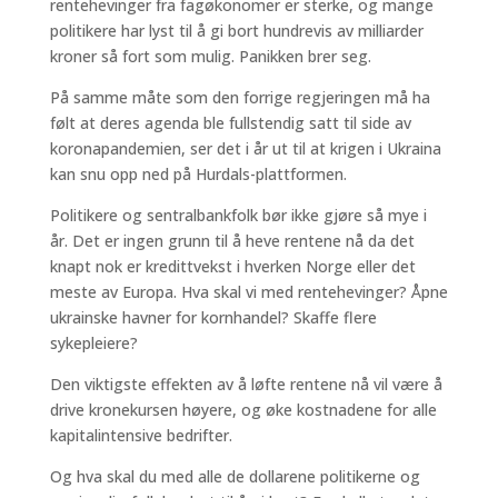
rentehevinger fra fagøkonomer er sterke, og mange
politikere har lyst til å gi bort hundrevis av milliarder
kroner så fort som mulig. Panikken brer seg.
På samme måte som den forrige regjeringen må ha
følt at deres agenda ble fullstendig satt til side av
koronapandemien, ser det i år ut til at krigen i Ukraina
kan snu opp ned på Hurdals-plattformen.
Politikere og sentralbankfolk bør ikke gjøre så mye i
år. Det er ingen grunn til å heve rentene nå da det
knapt nok er kredittvekst i hverken Norge eller det
meste av Europa. Hva skal vi med rentehevinger? Åpne
ukrainske havner for kornhandel? Skaffe flere
sykepleiere?
Den viktigste effekten av å løfte rentene nå vil være å
drive kronekursen høyere, og øke kostnadene for alle
kapitalintensive bedrifter.
Og hva skal du med alle de dollarene politikerne og