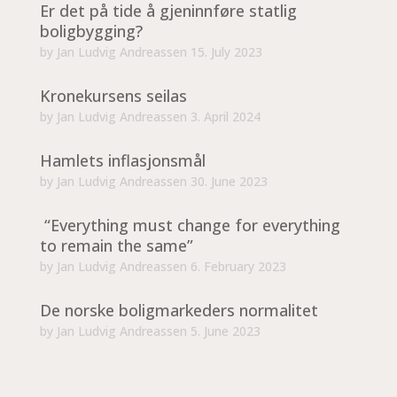
Er det på tide å gjeninnføre statlig
boligbygging?
by
Jan Ludvig Andreassen
15. July 2023
Kronekursens seilas
by
Jan Ludvig Andreassen
3. April 2024
Hamlets inflasjonsmål
by
Jan Ludvig Andreassen
30. June 2023
“Everything must change for everything
to remain the same”
by
Jan Ludvig Andreassen
6. February 2023
De norske boligmarkeders normalitet
by
Jan Ludvig Andreassen
5. June 2023