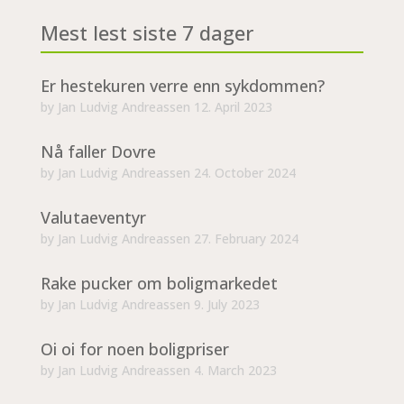
Mest lest siste 7 dager
Er hestekuren verre enn sykdommen?
by
Jan Ludvig Andreassen
12. April 2023
Nå faller Dovre
by
Jan Ludvig Andreassen
24. October 2024
Valutaeventyr
by
Jan Ludvig Andreassen
27. February 2024
Rake pucker om boligmarkedet
by
Jan Ludvig Andreassen
9. July 2023
Oi oi for noen boligpriser
by
Jan Ludvig Andreassen
4. March 2023