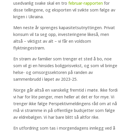
usedvanlig svake skal en tro
februar-rapporten
for
disse tellingene, og eksporten vil svikte som følge av
krigen i Ukraina.
Men neste år sprenges kapasitetsutnyttingen. Privat
konsum vil ta seg opp, investeringene likeså, men
altså – viktigst av alt – vi får en voldsom
flyktningestrøm.
En strøm av familier som trenger et sted å bo, noe
som vil gi en hinsides boligprisvekst, og som vil bringe
helse- og omsorgssektoren på randen av
sammenbrudd i løpet av 2023-25.
Norge går altså en vanskelig fremtid i møte. Ikke fordi
vi har for lite penger, men heller at det er for mye. Vi
trenger ikke følge Perspektivmeldingens råd om at nå
må vi stramme in på offentlige budsjetter som følge
av eldrebølgen. Vi har bare blitt så altfor rike.
En utfordring som tas i morgendagens innlegg ved å