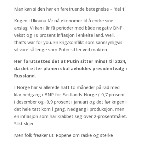
Man kan si den har en faretruende betegnelse – ‘del 1’.
Krigen i Ukraina får nå økonomer til å endre sine
anslag. Vi kan i år få perioder med både negativ BNP-
vekst og 10 prosent inflasjon i enkelte land. Well,
that’s war for you. En krig/konflikt som sannsynligvis
vil vare så lenge som Putin sitter ved makten.
Her forutsettes det at Putin sitter minst til 2024,
da det etter planen skal avholdes presidentvalg i
Russland.
I Norge har vi allerede hatt to måneder på rad med
klar nedgang i BNP for Fastlands-Norge (-0,7 prosent
i desember og -0,9 prosent i januar) og det før krigen i
det hele tatt kom i gang. Nedgang i produksjon, men
en inflasjon som har krabbet seg over 2-prosentmålet.
Slikt skjer.
Men folk freaker ut. Ropene om raske og sterke