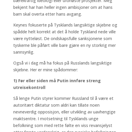
bærekraftig ideologi eller uforløste prosjekter. Meg
bekjent har han heller ingen ambisjoner om at hans
barn skal overta etter hans avgang.
Keynes fokuserte på Tysklands langsiktige skjebne og
spådde helt korrekt at det å holde Tyskland nede ville
være nytteløst. De ondskapsfulle sanksjonene som
tyskerne ble påført ville bare gjøre en ny storkrig mer
sannsynlig.
Også vi i dag må ha fokus på Russlands langsiktige
skjebne. Her er mine spådommer:
1) Før eller siden må Putin innføre streng
utreisekontroll
Så lenge Putin styrer kommer Russland til å være et
autoritært diktatur som aldri kan tillate noen
nevneverdig opposisjon, eller utvikling av uavhengige
maktsentre. I motsetning til Tysklands unge
befolkning som med rette følte en viss revansjelyst