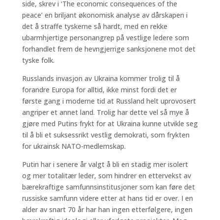
side, skrev i ‘The economic consequences of the
peace’ en briljant økonomisk analyse av dårskapen i
det å straffe tyskerne så hardt, med en rekke
ubarmhjertige personangrep på vestlige ledere som
forhandlet frem de hevngjerrige sanksjonene mot det
tyske folk.
Russlands invasjon av Ukraina kommer trolig til å
forandre Europa for alltid, ikke minst fordi det er
første gang i moderne tid at Russland helt uprovosert
angriper et annet land. Trolig har dette vel så mye å
gjøre med Putins frykt for at Ukraina kunne utvikle seg
til å bli et suksessrikt vestlig demokrati, som frykten
for ukrainsk NATO-medlemskap.
Putin har i senere år valgt å bli en stadig mer isolert
og mer totalitær leder, som hindrer en ettervekst av
bærekraftige samfunnsinstitusjoner som kan føre det
russiske samfunn videre etter at hans tid er over. I en
alder av snart 70 år har han ingen etterfølgere, ingen