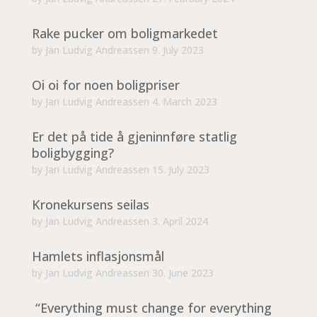
Rake pucker om boligmarkedet
by
Jan Ludvig Andreassen
9. July 2023
Oi oi for noen boligpriser
by
Jan Ludvig Andreassen
4. March 2023
Er det på tide å gjeninnføre statlig
boligbygging?
by
Jan Ludvig Andreassen
15. July 2023
Kronekursens seilas
by
Jan Ludvig Andreassen
3. April 2024
Hamlets inflasjonsmål
by
Jan Ludvig Andreassen
30. June 2023
“Everything must change for everything