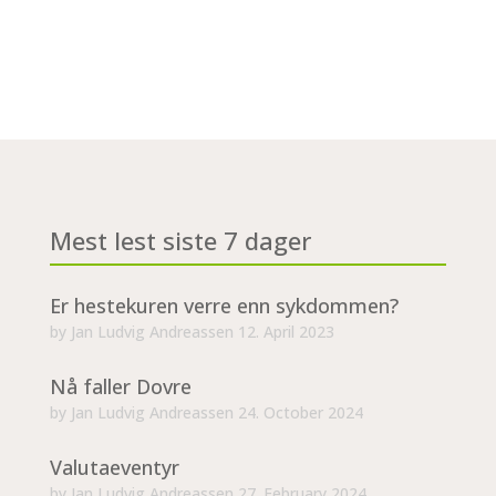
Mest lest siste 7 dager
Er hestekuren verre enn sykdommen?
by
Jan Ludvig Andreassen
12. April 2023
Nå faller Dovre
by
Jan Ludvig Andreassen
24. October 2024
Valutaeventyr
by
Jan Ludvig Andreassen
27. February 2024