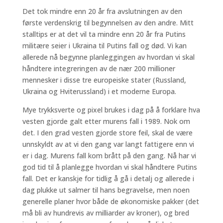
Det tok mindre enn 20 år fra avslutningen av den
første verdenskrig til begynnelsen av den andre. Mitt
stalltips er at det vil ta mindre enn 20 år fra Putins
militære seier i Ukraina til Putins fall og død. Vi kan
allerede nå begynne planleggingen av hvordan vi skal
håndtere integreringen av de nær 200 millioner
mennesker i disse tre europeiske stater (Russland,
Ukraina og Hviterussland) i et moderne Europa.
Mye trykksverte og pixel brukes i dag på å forklare hva
vesten gjorde galt etter murens fall i 1989. Nok om
det. I den grad vesten gjorde store feil, skal de være
unnskyldt av at vi den gang var langt fattigere enn vi
er i dag. Murens fall kom brått på den gang. Nå har vi
god tid til å planlegge hvordan vi skal håndtere Putins
fall. Det er kanskje for tidlig å gå i detalj og allerede i
dag plukke ut salmer til hans begravelse, men noen
generelle planer hvor både de økonomiske pakker (det
må bli av hundrevis av milliarder av kroner), og bred