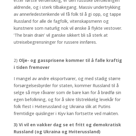
etter første verdenskrig, er den russiske befolkningen
aldrende, og i sterk tilbakegang. Massiv undertrykking
av annerledestenkende vil få folk til å gi opp, og tappe
Russland for alle de fagfolk, vitenskapsmenn og
kunstnere som naturlig nok vil ønske å flykte vestover.
‘The brain drain’ vil ganske sikkert bli så sterk at
utreisebegrensninger for russere innføres.
2)
Olje- og gassprisene kommer til å falle kraftig
i tiden fremover
I mangel av andre eksportvarer, og med stadig større
forsørgelsesbyrder for staten, kommer Russland til å
selge så mye råvarer som de bare kan for å brødfø sin
egen befolkning, og for å sikre tilstrekkelig levekår for
folk flest i Hviterussland og Ukraina slik at Putins
fremtidige quislinger i Kiyv kan fortsette ved makten.
3) Vi vil en vakker dag se et fritt og demokratisk
Russland (og Ukraina og Hviterussland)