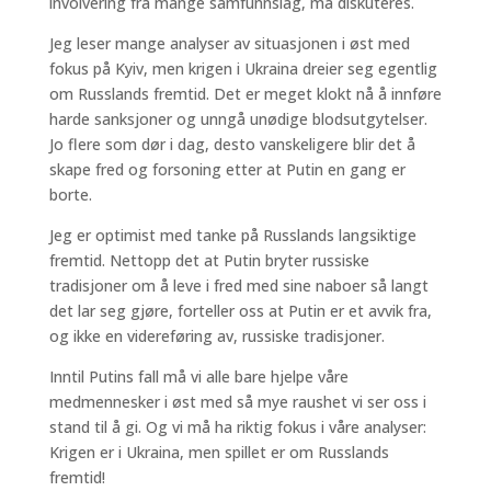
involvering fra mange samfunnslag, må diskuteres.
Jeg leser mange analyser av situasjonen i øst med
fokus på Kyiv, men krigen i Ukraina dreier seg egentlig
om Russlands fremtid. Det er meget klokt nå å innføre
harde sanksjoner og unngå unødige blodsutgytelser.
Jo flere som dør i dag, desto vanskeligere blir det å
skape fred og forsoning etter at Putin en gang er
borte.
Jeg er optimist med tanke på Russlands langsiktige
fremtid. Nettopp det at Putin bryter russiske
tradisjoner om å leve i fred med sine naboer så langt
det lar seg gjøre, forteller oss at Putin er et avvik fra,
og ikke en videreføring av, russiske tradisjoner.
Inntil Putins fall må vi alle bare hjelpe våre
medmennesker i øst med så mye raushet vi ser oss i
stand til å gi. Og vi må ha riktig fokus i våre analyser:
Krigen er i Ukraina, men spillet er om Russlands
fremtid!