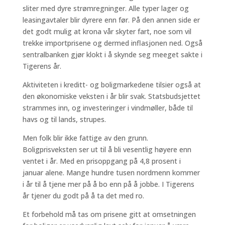
sliter med dyre strømregninger. Alle typer lager og
leasingavtaler blir dyrere enn før. På den annen side er
det godt mulig at krona vår skyter fart, noe som vil
trekke importprisene og dermed inflasjonen ned. Også
sentralbanken gjør klokt i å skynde seg meeget sakte i
Tigerens år.
Aktiviteten i kreditt- og boligmarkedene tilsier også at
den økonomiske veksten i år blir svak. Statsbudsjettet
strammes inn, og investeringer i vindmøller, både til
havs og til lands, strupes.
Men folk blir ikke fattige av den grunn.
Boligprisveksten ser ut til å bli vesentlig høyere enn
ventet i år. Med en prisoppgang på 4,8 prosent i
januar alene. Mange hundre tusen nordmenn kommer
i år til å tjene mer på å bo enn på å jobbe. I Tigerens
år tjener du godt på å ta det med ro.
Et forbehold må tas om prisene gitt at omsetningen