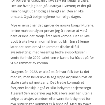
for boliger er usedvanlig lavt selv for januar å være.
Her ute hvor jeg bor (på Snarøya i Bærum) er det på
Finn.no lagt ut én bolig så langt i år. Den er ikke
omsatt. Også boligmeglerne har rolige dager.
Mye er uvisst når det gjelder de norske konjunkturene.
I mine makroanalyser prøver jeg å stresse at vi nå
bare er inne det tredje året med korona. Det er ikke
godt å vite hva en normal fremtid blir. Enn så lenge
later det som om vi er kommet tilbake til full
sysselsetting, med vesentlig bedre eksportpriser i
vente for hele 2020-tallet enn vi kunne ha håpet på før
vi ble rammet av korona.
Dragens år, 2022, er altså et år hvor folk bør ta det
med ro, men heller ikke la seg vippe av pinnen hvis en
skulle støte på motgang. Det tredje koronaåret
fortjener kanskje også et slikt bekymret stjernetegn –
Tigeren! Selv anbefaler jeg folk å leve som før, uten å
selge ut aksjer, eiendom eller være for bekymret for
hva regjeringen kommer til å finne på. Med sin svake