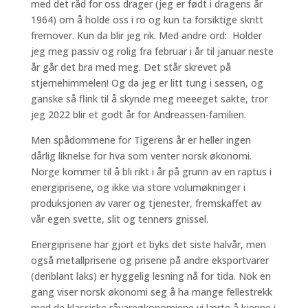
med det råd for oss drager (jeg er født i dragens år
1964) om å holde oss i ro og kun ta forsiktige skritt
fremover. Kun da blir jeg rik. Med andre ord: Holder
jeg meg passiv og rolig fra februar i år til januar neste
år går det bra med meg. Det står skrevet på
stjernehimmelen! Og da jeg er litt tung i sessen, og
ganske så flink til å skynde meg meeeget sakte, tror
jeg 2022 blir et godt år for Andreassen-familien.
Men spådommene for Tigerens år er heller ingen
dårlig liknelse for hva som venter norsk økonomi.
Norge kommer til å bli rikt i år på grunn av en raptus i
energiprisene, og ikke via store volumøkninger i
produksjonen av varer og tjenester, fremskaffet av
vår egen svette, slit og tenners gnissel.
Energiprisene har gjort et byks det siste halvår, men
også metallprisene og prisene på andre eksportvarer
(deriblant laks) er hyggelig lesning nå for tida. Nok en
gang viser norsk økonomi seg å ha mange fellestrekk
med de klassiske råvareøkonomiene vi lærte å kjenne i