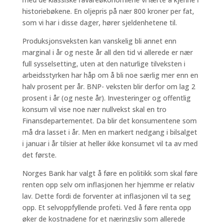
historiebøkene. En oljepris på nær 800 kroner per fat,
som vi har i disse dager, hører sjeldenhetene til.
Produksjonsveksten kan vanskelig bli annet enn
marginal i år og neste år all den tid vi allerede er nær
full sysselsetting, uten at den naturlige tilveksten i
arbeidsstyrken har håp om å bli noe særlig mer enn en
halv prosent per år. BNP- veksten blir derfor om lag 2
prosent i år (og neste år). Investeringer og offentlig
konsum vil vise noe nær nullvekst skal en tro
Finansdepartementet. Da blir det konsumentene som
må dra lasset i år. Men en markert nedgang i bilsalget
i januar i år tilsier at heller ikke konsumet vil ta av med
det første.
Norges Bank har valgt å føre en politikk som skal føre
renten opp selv om inflasjonen her hjemme er relativ
lav. Dette fordi de forventer at inflasjonen vil ta seg
opp. Et selvoppfyllende profeti. Ved å føre renta opp
øker de kostnadene for et næringsliv som allerede