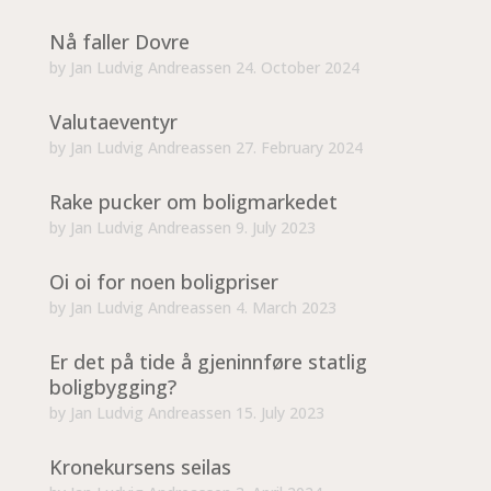
Nå faller Dovre
by
Jan Ludvig Andreassen
24. October 2024
Valutaeventyr
by
Jan Ludvig Andreassen
27. February 2024
Rake pucker om boligmarkedet
by
Jan Ludvig Andreassen
9. July 2023
Oi oi for noen boligpriser
by
Jan Ludvig Andreassen
4. March 2023
Er det på tide å gjeninnføre statlig
boligbygging?
by
Jan Ludvig Andreassen
15. July 2023
Kronekursens seilas