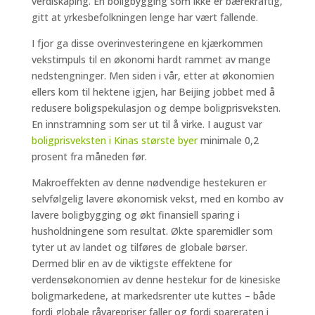
verdiskaping. En boligbygging som ikke er bærekraftig,
gitt at yrkesbefolkningen lenge har vært fallende.
I fjor ga disse overinvesteringene en kjærkommen
vekstimpuls til en økonomi hardt rammet av mange
nedstengninger. Men siden i vår, etter at økonomien
ellers kom til hektene igjen, har Beijing jobbet med å
redusere boligspekulasjon og dempe boligprisveksten.
En innstramning som ser ut til å virke. I august var
boligprisveksten i Kinas største byer
minimale 0,2
prosent fra måneden før.
Makroeffekten av denne nødvendige hestekuren er
selvfølgelig lavere økonomisk vekst, med en kombo av
lavere boligbygging og økt finansiell sparing i
husholdningene som resultat. Økte sparemidler som
tyter ut av landet og tilføres de globale børser.
Dermed blir en av de viktigste effektene for
verdensøkonomien av denne hestekur for de kinesiske
boligmarkedene, at markedsrenter ute kuttes – både
fordi globale råvarepriser faller og fordi spareraten i