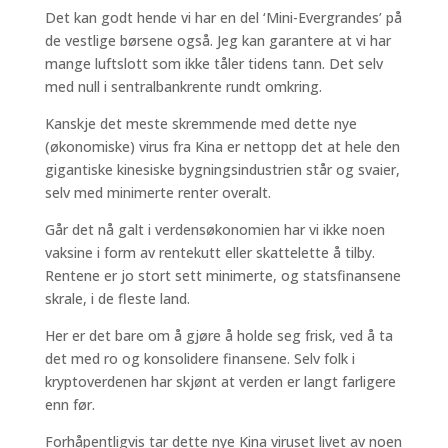
Det kan godt hende vi har en del ‘Mini-Evergrandes’ på
de vestlige børsene også. Jeg kan garantere at vi har
mange luftslott som ikke tåler tidens tann. Det selv
med null i sentralbankrente rundt omkring.
Kanskje det meste skremmende med dette nye
(økonomiske) virus fra Kina er nettopp det at hele den
gigantiske kinesiske bygningsindustrien står og svaier,
selv med minimerte renter overalt.
Går det nå galt i verdensøkonomien har vi ikke noen
vaksine i form av rentekutt eller skattelette å tilby.
Rentene er jo stort sett minimerte, og statsfinansene
skrale, i de fleste land.
Her er det bare om å gjøre å holde seg frisk, ved å ta
det med ro og konsolidere finansene. Selv folk i
kryptoverdenen har skjønt at verden er langt farligere
enn før.
Forhåpentligvis tar dette nye Kina viruset livet av noen