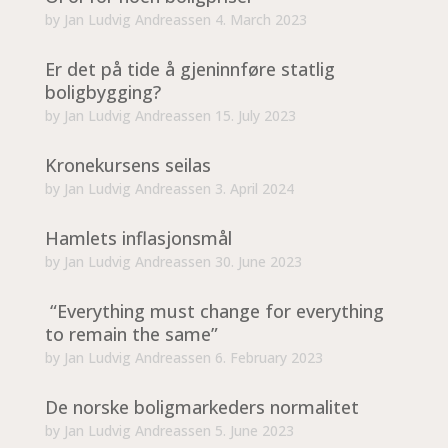
by
Jan Ludvig Andreassen
4. March 2023
Er det på tide å gjeninnføre statlig
boligbygging?
by
Jan Ludvig Andreassen
15. July 2023
Kronekursens seilas
by
Jan Ludvig Andreassen
3. April 2024
Hamlets inflasjonsmål
by
Jan Ludvig Andreassen
30. June 2023
“Everything must change for everything
to remain the same”
by
Jan Ludvig Andreassen
6. February 2023
De norske boligmarkeders normalitet
by
Jan Ludvig Andreassen
5. June 2023