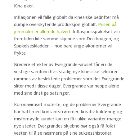
Kina øker.
Inflasjonen vil falle globalt da kinesiske bedrifter må
dumpe overskytende produksjon globalt.
Prisen på
jernmalm er allerede halvert.
Inflasjonsspøkelset vil i
fremtiden lide samme skjebne som Do-draugen, og
Spøkelseskladden – noe bare unge økonomer vil
frykte.
Bredere effekter av Evergrande-viruset får vi i de
vestlige samfunn hvis stadig nye kinesiske sektorer
rammes av beslektede problemer som det Evergrande
sliter med i disse dager. Evergrande var neppe alene
med sine dristige satsinger.
Koronaviruset muterte, og de problemer Evergrande
har hatt med kontantstrømmer, kreativ bokføring og
misfornøyde kunder kan en få i ulike varianter mange
nye steder. Evergrandes skjebne bør også få folk i
vesten til å se nærmere på sine suksesshistorier.