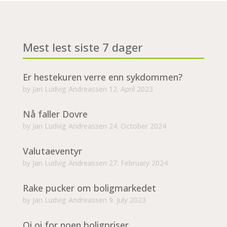
Mest lest siste 7 dager
Er hestekuren verre enn sykdommen?
by
Jan Ludvig Andreassen
12. April 2023
Nå faller Dovre
by
Jan Ludvig Andreassen
24. October 2024
Valutaeventyr
by
Jan Ludvig Andreassen
27. February 2024
Rake pucker om boligmarkedet
by
Jan Ludvig Andreassen
9. July 2023
Oi oi for noen boligpriser