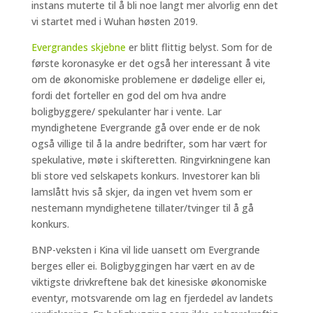
instans muterte til å bli noe langt mer alvorlig enn det
vi startet med i Wuhan høsten 2019.
Evergrandes skjebne
er blitt flittig belyst. Som for de
første koronasyke er det også her interessant å vite
om de økonomiske problemene er dødelige eller ei,
fordi det forteller en god del om hva andre
boligbyggere/ spekulanter har i vente. Lar
myndighetene Evergrande gå over ende er de nok
også villige til å la andre bedrifter, som har vært for
spekulative, møte i skifteretten. Ringvirkningene kan
bli store ved selskapets konkurs. Investorer kan bli
lamslått hvis så skjer, da ingen vet hvem som er
nestemann myndighetene tillater/tvinger til å gå
konkurs.
BNP-veksten i Kina vil lide uansett om Evergrande
berges eller ei. Boligbyggingen har vært en av de
viktigste drivkreftene bak det kinesiske økonomiske
eventyr, motsvarende om lag en fjerdedel av landets