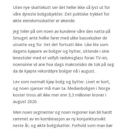
Uten nye skattekutt ser det heller ikke så lyst ut for
våre dyreste boligobjekter. Det politiske trykket for
økte eiendomsskatter er økende.
Jeg tviler på om noen av kundene våre den natta på
Smuget ante hvilke farer med ulike basselusker de
utsatte seg for. Vet det fortsatt ikke. Like lite som
dagens kjøpere av boliger og hytter, sittende i sine
lenestoler med et velfylt rødvinsglass foran TV-en,
noensinne vil ane hva slags makrorisiko de tok på seg
da de kjøpte rekorddyre boliger nå i august.
Lev som normalt kjøp bolig og bytter. Livet er kort,
og noen sjanser må man ta. Medianboligen i Norge
koster tross alt ikke mer enn 3,3 millioner kroner i
august 2020.
Men noen segmenter og noen regioner kan bli hardt
rammet av en kombinasjon av ny konjunktursvikt
neste år, og økte boligskatter. Forhold som man bør