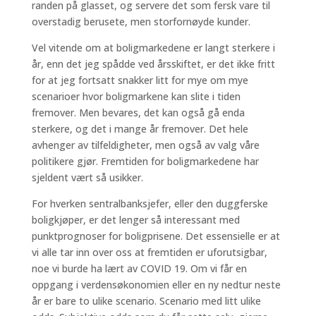
randen på glasset, og servere det som fersk vare til
overstadig berusete, men storfornøyde kunder.
Vel vitende om at boligmarkedene er langt sterkere i
år, enn det jeg spådde ved årsskiftet, er det ikke fritt
for at jeg fortsatt snakker litt for mye om mye
scenarioer hvor boligmarkene kan slite i tiden
fremover. Men bevares, det kan også gå enda
sterkere, og det i mange år fremover. Det hele
avhenger av tilfeldigheter, men også av valg våre
politikere gjør. Fremtiden for boligmarkedene har
sjeldent vært så usikker.
For hverken sentralbanksjefer, eller den duggferske
boligkjøper, er det lenger så interessant med
punktprognoser for boligprisene. Det essensielle er at
vi alle tar inn over oss at fremtiden er uforutsigbar,
noe vi burde ha lært av COVID 19. Om vi får en
oppgang i verdensøkonomien eller en ny nedtur neste
år er bare to ulike scenario. Scenario med litt ulike