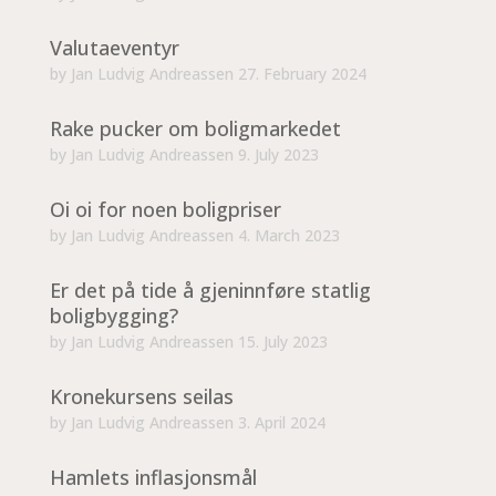
Valutaeventyr
by
Jan Ludvig Andreassen
27. February 2024
Rake pucker om boligmarkedet
by
Jan Ludvig Andreassen
9. July 2023
Oi oi for noen boligpriser
by
Jan Ludvig Andreassen
4. March 2023
Er det på tide å gjeninnføre statlig
boligbygging?
by
Jan Ludvig Andreassen
15. July 2023
Kronekursens seilas
by
Jan Ludvig Andreassen
3. April 2024
Hamlets inflasjonsmål