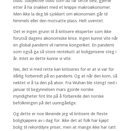
odds. Subjektive odds som du får sette selv, gjerne
etter å ha snakket med et knippe makroøkonomer.
Men ikke la deg bli sjokkert om økonomien går til
himmels eller den motsatte plass. Helt uventet.
Det er ingen grunn til å kritisere eksperter som ikke
forutså dagens økonomiske krise. Ingen kunne vite når
en global pandemi vil ramme kongeriket. En pandemi
som også ga så store rentekutt at boligprisene steg i
år. Intet av dette kunne vi vite.
Nei, det vi med rette kan kritiseres for er at vi var for
dårlig forberedt på en pandemi. Og at når den kom, så
nektet vi å ta den på alvor. Fra Wuhan ble stengt ned i
januar til begynnelsen mars gjorde norske
myndigheter fint lite på å forberede den norske
befolkningen på det uunngåelige.
Og dette er noe liknende jeg vil kritisere de fleste
boligkjøpere av i dag for. Ikke det at folk har kjøpt
bolig til rekorddyre priser, men at mange ikke har tatt