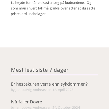
ta høyde for når en kaster seg på budrundene. Og
som man i hvert fall må gruble over etter at du satte
prisrekord i nabolaget!
Mest lest siste 7 dager
Er hestekuren verre enn sykdommen?
by
Jan Ludvig Andreassen
12. April 2023
Nå faller Dovre
by
Jan Ludvig Andreassen
24. October 2024