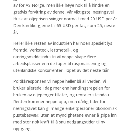
av for AS Norge, men ikke høye nok til å hindre en
gradvis forvitring av denne, vår viktigste, næringsvei.
Husk at oljeprisen svinger normalt med 20 USD per år.
Den kan like gjerne bli 65 USD per fat, som 25, neste
år.
Heller ikke resten av industrien har noen spesielt lys
fremtid. Verksted-, lettmetall-, og
næringsmiddelindustri vil neppe skape flere
arbeidsplasser enn de taper til rasjonalisering og
utenlandske konkurrenter i løpet av det neste tiår.
Poltikkresponsen vil neppe heller bli all verden. Vi
bruker allerede i dag mer enn handlingsregelen for
bruken av oljepenger tillater, og renta er steindau.
Renten kommer neppe opp, men dårlig tider for
næringslivet kan gi mange enkeltpersoner økonomisk
pustebesvær, uten at myndighetene evner å gripe inn
med stor nok kraft til å snu nedgangstider til ny
oppgang..