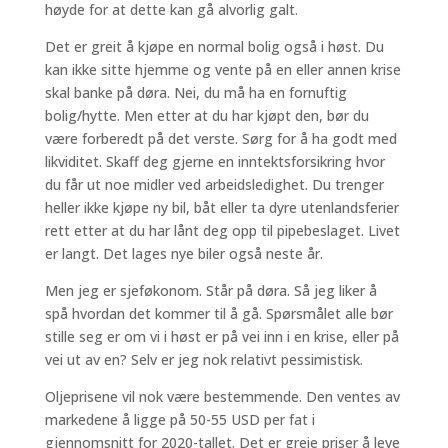
høyde for at dette kan gå alvorlig galt.
Det er greit å kjøpe en normal bolig også i høst. Du
kan ikke sitte hjemme og vente på en eller annen krise
skal banke på døra. Nei, du må ha en fornuftig
bolig/hytte. Men etter at du har kjøpt den, bør du
være forberedt på det verste. Sørg for å ha godt med
likviditet. Skaff deg gjerne en inntektsforsikring hvor
du får ut noe midler ved arbeidsledighet. Du trenger
heller ikke kjøpe ny bil, båt eller ta dyre utenlandsferier
rett etter at du har lånt deg opp til pipebeslaget. Livet
er langt. Det lages nye biler også neste år.
Men jeg er sjeføkonom. Står på døra. Så jeg liker å
spå hvordan det kommer til å gå. Spørsmålet alle bør
stille seg er om vi i høst er på vei inn i en krise, eller på
vei ut av en? Selv er jeg nok relativt pessimistisk.
Oljeprisene vil nok være bestemmende. Den ventes av
markedene å ligge på 50-55 USD per fat i
gjennomsnitt for 2020-tallet. Det er greie priser å leve