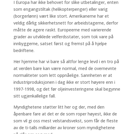
I Europa har ikke behovet for slike utbetalinger, enten
som engangstiltak (helikopterpenger) eller varig
(borgerlønn) vært like stort. Amerikanerne har et
veldig dårlig sikkerhetsnett for arbeidstagerne, derfor
måtte de agere raskt. Europeerne med varierende
grader av utviklede velferdsstater, som tok vare på
innbyggerne, satset først og fremst på å hjelpe
bedriftene.
Her hjemme har vi bare så altfor lenge levd i en tro på
at verden bare kan være normal, med de overnevnte
normaliteter som lett oppnåelige. Sannheten er at
industriproduksjonen i dag ikke er stort høyere enn i
1997-1998, og det før oljeinvesteringene skal begynne
sitt ugjenkallelige fall.
Myndighetene støtter litt her og der, med den
åpenbare fare at det er de som roper høyest, ikke de
som vil gi oss mest velstandsvekst, som får de fleste
av de ti-talls milliarder av kroner som myndighetene