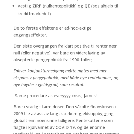
Vestlig
ZIRP
(nullrentepolitikk) og
QE
(sosialhjelp til
kredittmarkedet)
De to første effektene er ad-hoc-aktige
engangseffekter.
Den siste overgangen fra klart positive til renter nær
null (eller negative), var bare en videreføring av
aksepterte pengepolitikk fra 1990-tallet;
Enhver konjunkturnedgang måtte møtes med mer
ekspansiv pengepolitikk, med både nye rentebunner, og
nye høyder i gjeldsgrad, som resultat.
-Same procedure as everyyyy crisis, James!
Bare i stadig større doser. Den såkalte finanskrisen i
2009 ble avløst av langt sterkere gjeldsoppbygging
globalt enn noensinne tidligere. Rentekuttene som
fulgte i kjølvannet av COVID 19, og de enorme