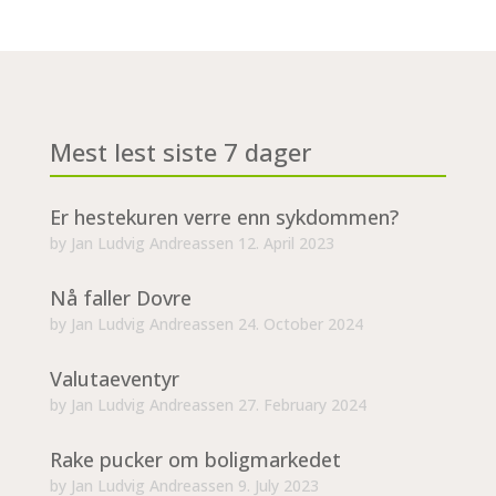
Mest lest siste 7 dager
Er hestekuren verre enn sykdommen?
by
Jan Ludvig Andreassen
12. April 2023
Nå faller Dovre
by
Jan Ludvig Andreassen
24. October 2024
Valutaeventyr
by
Jan Ludvig Andreassen
27. February 2024
Rake pucker om boligmarkedet
by
Jan Ludvig Andreassen
9. July 2023