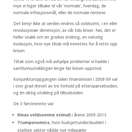
mye vi higer tilbake til vår ‘normale’, hverdag, de
normale inflasjonsmål, eller de normale rentene.
Det betyr ikke at verden endres så voldsomt, i en eller
revolusjonær dimensjon, av vår tids kriser. Nei, det er
heller snakk om en gradvis endring, en naturlig
evolusjon, hvor nye tiltak må innrettes for å rette opp
krisen.
Tiltak som også må avhjelpe problemer vi hadde i
samfunnsutviklingen lenge før krisen oppstod.
Konjunkturoppgangen siden finanskrisen i 2008-09 var
i stor grad drevet av tre forhold på etterspørselssiden,
og én viktig utvikling på tilbudssiden.
De 3 førstnevnte var:
Kinas voldsomme stimuli
i årene 2009-2013
Trumponomics
, hvor budsjettunderskuddet i
statlige sektor nådde nye milepæler