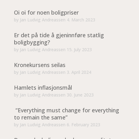
Oi oi for noen boligpriser
by
Jan Ludvig Andreassen
4. March 2023
Er det på tide å gjeninnføre statlig
boligbygging?
by
Jan Ludvig Andreassen
15. July 2023
Kronekursens seilas
by
Jan Ludvig Andreassen
3. April 2024
Hamlets inflasjonsmål
by
Jan Ludvig Andreassen
30. June 2023
“Everything must change for everything
to remain the same”
by
Jan Ludvig Andreassen
6. February 2023