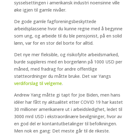
sysselsettingen i amerikansk industri noensinne ville
øke igjen til gamle nivåer.
De gode gamle fagforeningsbeskyttede
arbeidsplassene hvor du kunne regne med å begynne
som ung, og arbeide til du ble pensjonist, på en solid
lønn, var for en stor del borte for alltid.
Det nye mer fleksible, og risikofylte arbeidsmarked,
burde suppleres med en borgerlønn på 1000 USD per
måned, med fradrag for andre offentlige
støtteordninger du måtte bruke. Det var Yangs
verdiforslag til velgerne
.
Andrew Yang måtte gi tapt for Joe Biden, men hans
idéer har fått ny aktualitet etter COVID 19 har kastet
30 millioner amerikanere ut i arbeidsledighet, ledet til
3000 mrd USD i ekstraordinære bevilgninger, hvor av
en god del er kontantutbetalinger til befolkningen.
Men nok en gang: Det meste går til de rikeste.