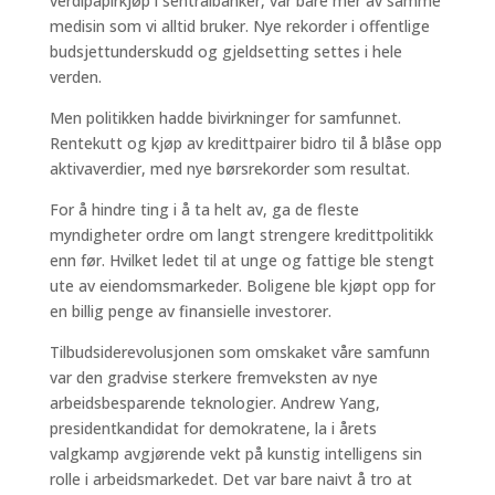
verdipapirkjøp i sentralbanker, var bare mer av samme
medisin som vi alltid bruker. Nye rekorder i offentlige
budsjettunderskudd og gjeldsetting settes i hele
verden.
Men politikken hadde bivirkninger for samfunnet.
Rentekutt og kjøp av kredittpairer bidro til å blåse opp
aktivaverdier, med nye børsrekorder som resultat.
For å hindre ting i å ta helt av, ga de fleste
myndigheter ordre om langt strengere kredittpolitikk
enn før. Hvilket ledet til at unge og fattige ble stengt
ute av eiendomsmarkeder. Boligene ble kjøpt opp for
en billig penge av finansielle investorer.
Tilbudsiderevolusjonen som omskaket våre samfunn
var den gradvise sterkere fremveksten av nye
arbeidsbesparende teknologier. Andrew Yang,
presidentkandidat for demokratene, la i årets
valgkamp avgjørende vekt på kunstig intelligens sin
rolle i arbeidsmarkedet. Det var bare naivt å tro at