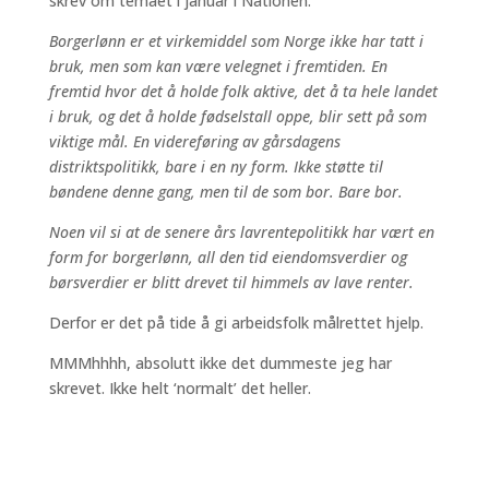
skrev om temaet i januar i Nationen:
Borgerlønn er et virkemiddel som Norge ikke har tatt i
bruk, men som kan være velegnet i fremtiden. En
fremtid hvor det å holde folk aktive, det å ta hele landet
i bruk, og det å holde fødselstall oppe, blir sett på som
viktige mål. En videreføring av gårsdagens
distriktspolitikk, bare i en ny form. Ikke støtte til
bøndene denne gang, men til de som bor. Bare bor.
Noen vil si at de senere års lavrentepolitikk har vært en
form for borgerlønn, all den tid eiendomsverdier og
børsverdier er blitt drevet til himmels av lave renter.
Derfor er det på tide å gi arbeidsfolk målrettet hjelp.
MMMhhhh, absolutt ikke det dummeste jeg har
skrevet. Ikke helt ‘normalt’ det heller.