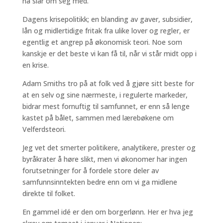
nå slår om seg med.
Dagens krisepolitikk; en blanding av gaver, subsidier,
lån og midlertidige fritak fra ulike lover og regler, er
egentlig et angrep på økonomisk teori. Noe som
kanskje er det beste vi kan få til, når vi står midt opp i
en krise.
Adam Smiths tro på at folk ved å gjøre sitt beste for
at en selv og sine nærmeste, i regulerte markeder,
bidrar mest fornuftig til samfunnet, er enn så lenge
kastet på bålet, sammen med lærebøkene om
Velferdsteori.
Jeg vet det smerter politikere, analytikere, prester og
byråkrater å høre slikt, men vi økonomer har ingen
forutsetninger for å fordele store deler av
samfunnsinntekten bedre enn om vi ga midlene
direkte til folket.
En gammel idé er den om borgerlønn. Her er hva jeg