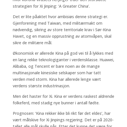
strategien for Xi Jinping: ‘A Greater China’.
Det er lite påaktet hvor ambisiøs denne strategi er.
Gjenforening med Taiwan, med militærmakt om
nødvendig, sikring av store territoriale krav i Sør-Kina
Havet, og en massiv opprustning av atomvåpen, skal
sikre de militære mål.
Økonomisk er allerede Kina på god vei til å lykkes med
en lang rekke teknologiganter i verdensklasse. Huawei,
Alibaba, og Tencent er bare noen av de mange
multinasjonale kinesiske selskaper som har tatt
verden med storm. Kina har allerede lenge vært
verdens største industrinasjon.
Men det haster for Xi. Kina er verdens raskest aldrende
folkeferd, med stadig nye bunner i antall fødte.
Prognosen: ‘Kina rekker ikke bli rikt før det eldes’, har
vært målskive for Xi Jinpings regjering. Det er på 2020-
tallet alle mål skulle nås. Etter det kunne det være for