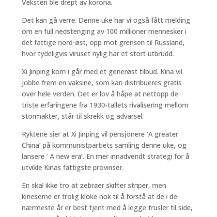
Veksten ble drept av korona.
Det kan gå verre. Denne uke har vi også fått melding
om en full nedstenging av 100 millioner mennesker i
det fattige nord-øst, opp mot grensen til Russland,
hvor tydeligvis viruset nylig har et stort utbrudd.
Xi Jinping kom i går med et generøst tilbud. Kina vil
jobbe frem en vaksine, som kan distribueres gratis
over hele verden. Det er lov å håpe at nettopp de
triste erfaringene fra 1930-tallets rivalisering mellom
stormakter, står til skrekk og advarsel.
Ryktene sier at Xi Jinping vil pensjonere ‘A greater
China’ på kommunistpartiets samling denne uke, og
lansere ‘ A new era’. En mer innadvendt strategi for å
utvikle Kinas fattigste provinser.
En skal ikke tro at zebraer skifter striper, men
kineserne er trolig kloke nok til å forstå at de i de
nærmeste år er best tjent med å legge trusler til side,