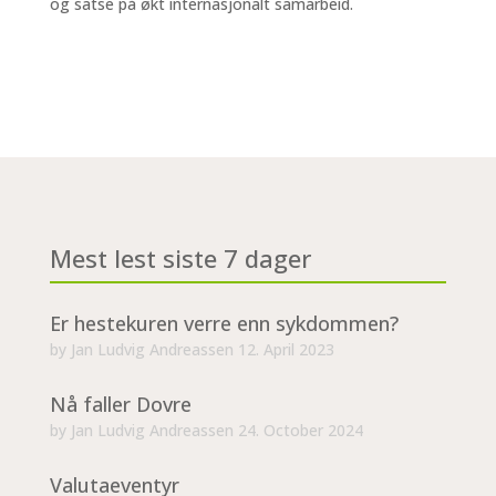
og satse på økt internasjonalt samarbeid.
Mest lest siste 7 dager
Er hestekuren verre enn sykdommen?
by
Jan Ludvig Andreassen
12. April 2023
Nå faller Dovre
by
Jan Ludvig Andreassen
24. October 2024
Valutaeventyr