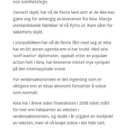
noe sunnhetstegn.
Uansett skyld, har nå de fleste land sett at de ikke kan
gjøre seg for avhengig av leveranser fra Kina. Mange
utenlandskeide fabrikker vil nå flytte ut. Bare sånn for
sikkerhets skyld.
I storpolitikken har nå de fleste fått med seg at Kina
har en litt annen agenda enn vi har trodd. Med sine
‘wolf warrior’ diplomater, oppkalt etter en populær
action helt i Kina, har kineserne mistet mye sympati
på den internasjonale scene.
For verdensøkonomien er det ingenting som er
viktigere enn at Kinas økonomi fortsetter å vokse
som normalt.
Kina har i årene siden finanskrisen i 2008 tidvis stått
for mer enn halvparten av veksten i
verdensøkonomien, og skulle i år utgjøre en tredjedel
av veksten, men vil nå knapt vokse i det hele tatt.