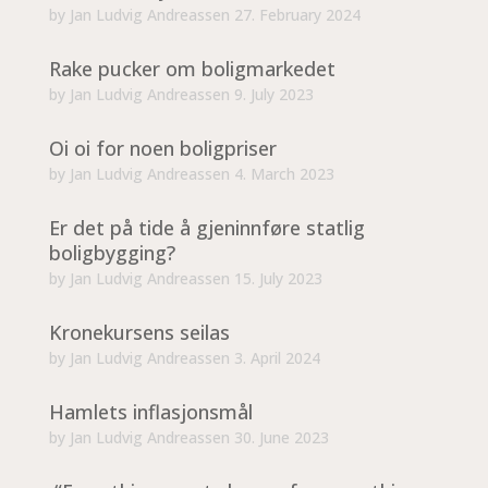
by
Jan Ludvig Andreassen
27. February 2024
Rake pucker om boligmarkedet
by
Jan Ludvig Andreassen
9. July 2023
Oi oi for noen boligpriser
by
Jan Ludvig Andreassen
4. March 2023
Er det på tide å gjeninnføre statlig
boligbygging?
by
Jan Ludvig Andreassen
15. July 2023
Kronekursens seilas
by
Jan Ludvig Andreassen
3. April 2024
Hamlets inflasjonsmål
by
Jan Ludvig Andreassen
30. June 2023