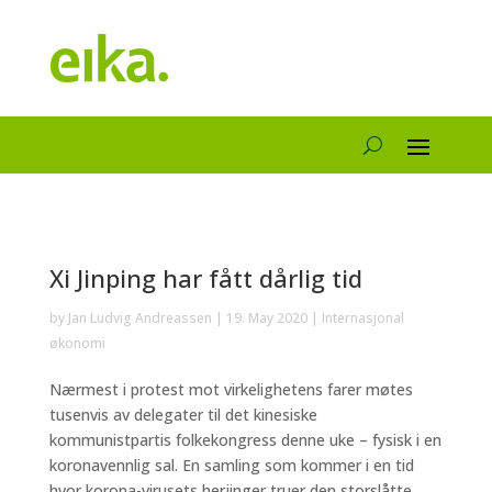
Xi Jinping har fått dårlig tid
by
Jan Ludvig Andreassen
|
19. May 2020
|
Internasjonal
økonomi
Nærmest i protest mot virkelighetens farer møtes
tusenvis av delegater til det kinesiske
kommunistpartis folkekongress denne uke – fysisk i en
koronavennlig sal. En samling som kommer i en tid
hvor korona-virusets herjinger truer den storslåtte