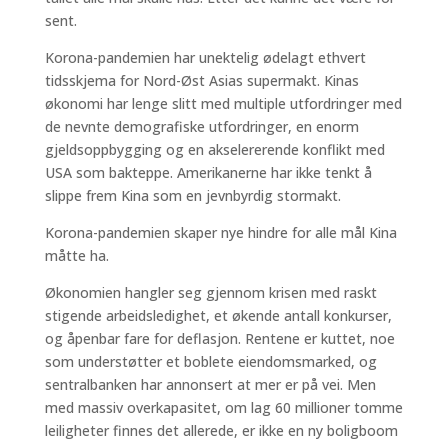
sent.
Korona-pandemien har unektelig ødelagt ethvert
tidsskjema for Nord-Øst Asias supermakt. Kinas
økonomi har lenge slitt med multiple utfordringer med
de nevnte demografiske utfordringer, en enorm
gjeldsoppbygging og en akselererende konflikt med
USA som bakteppe. Amerikanerne har ikke tenkt å
slippe frem Kina som en jevnbyrdig stormakt.
Korona-pandemien skaper nye hindre for alle mål Kina
måtte ha.
Økonomien hangler seg gjennom krisen med raskt
stigende arbeidsledighet, et økende antall konkurser,
og åpenbar fare for deflasjon. Rentene er kuttet, noe
som understøtter et boblete eiendomsmarked, og
sentralbanken har annonsert at mer er på vei. Men
med massiv overkapasitet, om lag 60 millioner tomme
leiligheter finnes det allerede, er ikke en ny boligboom