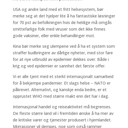
USA og andre land med et fritt helsesystem, bør
merke seg at det hjelper lite å ha fantastiske løsninger
for 70 pst av befolkningen hvis de heldige må omgås
smittefarlige folk med viruser som det ikke finnes
gode vaksiner, eller enkle behandlinger mot.
Kina bør merke seg ulempene ved å ha et system som
straffer budbringere av dårlige nyheter, med stor fare
for at nye utbrudd av epidemier dekkes over. Både i
krig og ved epidemier er sannhet det første offer.
Vi er alle tjent med et sterkt internasjonalt samarbeid
for å bekjempe pandemier. Et slags helse – NATO er
påkrevet. Alternativt, og kanskje enda bedre, er et
opprustet WHO med større makt enn det har i dag.
Internasjonal handel og reiseaktivitet må begrenses.
De fleste større land vil i fremtiden ønske å ha mer av
de kritiske varer og tjenester produsert i hjemlandet.
Migrasjoner vil dempes, noe som også rammer