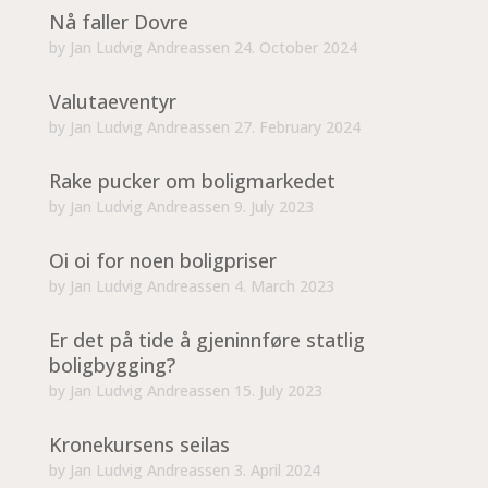
Nå faller Dovre
by
Jan Ludvig Andreassen
24. October 2024
Valutaeventyr
by
Jan Ludvig Andreassen
27. February 2024
Rake pucker om boligmarkedet
by
Jan Ludvig Andreassen
9. July 2023
Oi oi for noen boligpriser
by
Jan Ludvig Andreassen
4. March 2023
Er det på tide å gjeninnføre statlig
boligbygging?
by
Jan Ludvig Andreassen
15. July 2023
Kronekursens seilas
by
Jan Ludvig Andreassen
3. April 2024