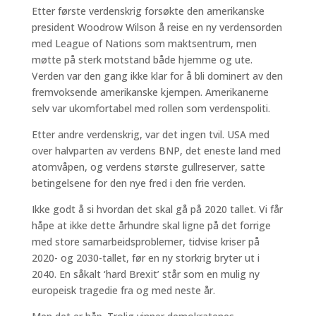
Etter første verdenskrig forsøkte den amerikanske
president Woodrow Wilson å reise en ny verdensorden
med League of Nations som maktsentrum, men
møtte på sterk motstand både hjemme og ute.
Verden var den gang ikke klar for å bli dominert av den
fremvoksende amerikanske kjempen. Amerikanerne
selv var ukomfortabel med rollen som verdenspoliti.
Etter andre verdenskrig, var det ingen tvil. USA med
over halvparten av verdens BNP, det eneste land med
atomvåpen, og verdens største gullreserver, satte
betingelsene for den nye fred i den frie verden.
Ikke godt å si hvordan det skal gå på 2020 tallet. Vi får
håpe at ikke dette århundre skal ligne på det forrige
med store samarbeidsproblemer, tidvise kriser på
2020- og 2030-tallet, før en ny storkrig bryter ut i
2040. En såkalt ‘hard Brexit’ står som en mulig ny
europeisk tragedie fra og med neste år.