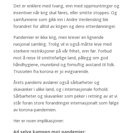
Det er enklere med tvang, enn med oppmuntringer og
insentiver når krig skal føres, eller smitte stoppes. Og
samfunnene som gikk inn i Andre Verdenskrig ble
forandret for alltid av krigen og dens etterdønninger.
Pandemier er ikke krig, men krever en lignende
nasjonal samling. Trolig vil vi også måtte leve med
sterkere restriksjoner på vår frihet, enn før. Forbud
mot å reise til smittefarlige land, pålegg om god
håndhygiene, munnbind og fornuftig avstand til folk.
Trusselen fra korona er jo evigvarende.
Årets pandemi avslører også sårbarheter og
skavanker i ulike land, og i internasjonale forhold.
Sårbarheter og skavanker som peker i retning av at vi
står foran store forandringer internasjonalt som følge
av korona-pandemien.
Her er noen implikasjoner:
Ad selve kampen mot pandemier: