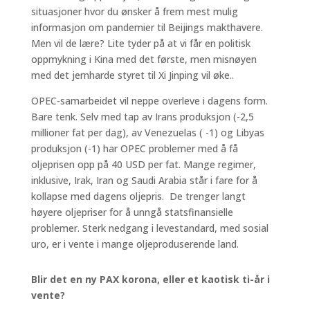
situasjoner hvor du ønsker å frem mest mulig
informasjon om pandemier til Beijings makthavere.
Men vil de lære? Lite tyder på at vi får en politisk
oppmykning i Kina med det første, men misnøyen
med det jernharde styret til Xi Jinping vil øke..
OPEC-samarbeidet vil neppe overleve i dagens form.
Bare tenk. Selv med tap av Irans produksjon (-2,5
millioner fat per dag), av Venezuelas ( -1) og Libyas
produksjon (-1) har OPEC problemer med å få
oljeprisen opp på 40 USD per fat. Mange regimer,
inklusive, Irak, Iran og Saudi Arabia står i fare for å
kollapse med dagens oljepris. De trenger langt
høyere oljepriser for å unngå statsfinansielle
problemer. Sterk nedgang i levestandard, med sosial
uro, er i vente i mange oljeproduserende land.
Blir det en ny PAX korona, eller et kaotisk ti-år i
vente?