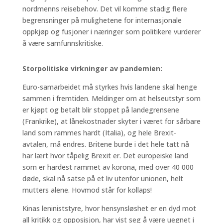
nordmenns reisebehov. Det vil komme stadig flere
begrensninger på mulighetene for internasjonale
oppkjøp og fusjoner i næringer som politikere vurderer
å være samfunnskritiske.
Storpolitiske virkninger av pandemien:
Euro-samarbeidet må styrkes hvis landene skal henge
sammen i fremtiden. Meldinger om at helseutstyr som
er kjøpt og betalt blir stoppet på landegrensene
(Frankrike), at lånekostnader skyter i været for sårbare
land som rammes hardt (Italia), og hele Brexit-
avtalen, må endres. Britene burde i det hele tatt nå
har lært hvor tåpelig Brexit er. Det europeiske land
som er hardest rammet av korona, med over 40 000
døde, skal nå satse på et liv utenfor unionen, helt
mutters alene. Hovmod står for kollaps!
Kinas leniniststyre, hvor hensynsløshet er en dyd mot
all kritikk og opposisjon, har vist seg å være uegnet i