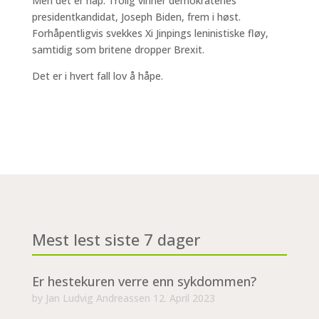
Men det er håp. Trolig vinner demokratenes
presidentkandidat, Joseph Biden, frem i høst.
Forhåpentligvis svekkes Xi Jinpings leninistiske fløy,
samtidig som britene dropper Brexit.
Det er i hvert fall lov å håpe.
Mest lest siste 7 dager
Er hestekuren verre enn sykdommen?
by
Jan Ludvig Andreassen
12. April 2023