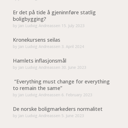
Er det på tide å gjeninnføre statlig
boligbygging?
by
Jan Ludvig Andreassen
15. July 2023
Kronekursens seilas
by
Jan Ludvig Andreassen
3. April 2024
Hamlets inflasjonsmål
by
Jan Ludvig Andreassen
30. June 2023
“Everything must change for everything
to remain the same”
by
Jan Ludvig Andreassen
6. February 2023
De norske boligmarkeders normalitet
by
Jan Ludvig Andreassen
5. June 2023