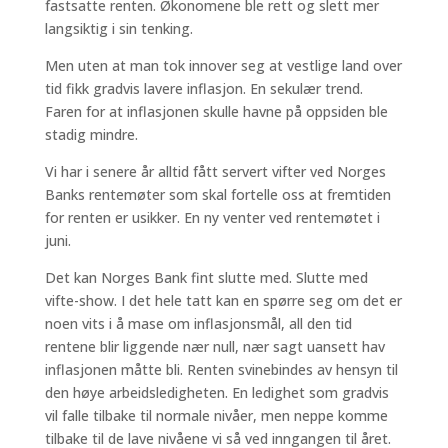
fastsatte renten. Økonomene ble rett og slett mer
langsiktig i sin tenking.
Men uten at man tok innover seg at vestlige land over
tid fikk gradvis lavere inflasjon. En sekulær trend.
Faren for at inflasjonen skulle havne på oppsiden ble
stadig mindre.
Vi har i senere år alltid fått servert vifter ved Norges
Banks rentemøter som skal fortelle oss at fremtiden
for renten er usikker. En ny venter ved rentemøtet i
juni.
Det kan Norges Bank fint slutte med. Slutte med
vifte-show. I det hele tatt kan en spørre seg om det er
noen vits i å mase om inflasjonsmål, all den tid
rentene blir liggende nær null, nær sagt uansett hav
inflasjonen måtte bli. Renten svinebindes av hensyn til
den høye arbeidsledigheten. En ledighet som gradvis
vil falle tilbake til normale nivåer, men neppe komme
tilbake til de lave nivåene vi så ved inngangen til året.