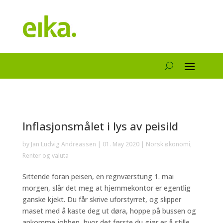
Inflasjonsmålet i lys av peisild
by
Jan Ludvig Andreassen
|
01. May 2020
|
Norsk økonomi
,
Renter og valuta
Sittende foran peisen, en regnværstung 1. mai
morgen, slår det meg at hjemmekontor er egentlig
ganske kjekt. Du får skrive uforstyrret, og slipper
maset med å kaste deg ut døra, hoppe på bussen og
ankomme jobben, hvor det første du gjør er å stille