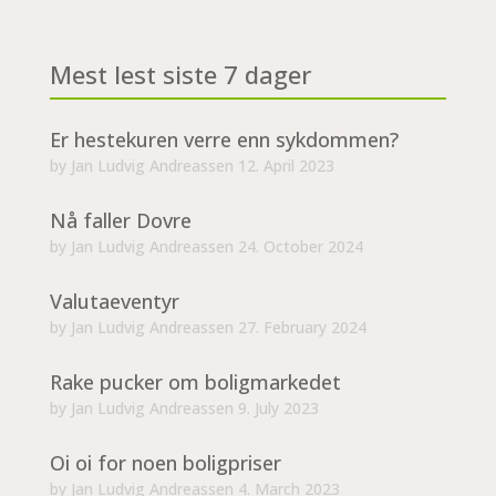
Mest lest siste 7 dager
Er hestekuren verre enn sykdommen?
by
Jan Ludvig Andreassen
12. April 2023
Nå faller Dovre
by
Jan Ludvig Andreassen
24. October 2024
Valutaeventyr
by
Jan Ludvig Andreassen
27. February 2024
Rake pucker om boligmarkedet
by
Jan Ludvig Andreassen
9. July 2023
Oi oi for noen boligpriser
by
Jan Ludvig Andreassen
4. March 2023