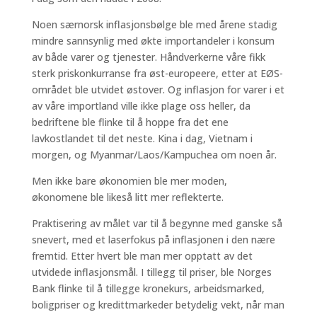
Noen særnorsk inflasjonsbølge ble med årene stadig
mindre sannsynlig med økte importandeler i konsum
av både varer og tjenester. Håndverkerne våre fikk
sterk priskonkurranse fra øst-europeere, etter at EØS-
området ble utvidet østover. Og inflasjon for varer i et
av våre importland ville ikke plage oss heller, da
bedriftene ble flinke til å hoppe fra det ene
lavkostlandet til det neste. Kina i dag, Vietnam i
morgen, og Myanmar/Laos/Kampuchea om noen år.
Men ikke bare økonomien ble mer moden,
økonomene ble likeså litt mer reflekterte.
Praktisering av målet var til å begynne med ganske så
snevert, med et laserfokus på inflasjonen i den nære
fremtid. Etter hvert ble man mer opptatt av det
utvidede inflasjonsmål. I tillegg til priser, ble Norges
Bank flinke til å tillegge kronekurs, arbeidsmarked,
boligpriser og kredittmarkeder betydelig vekt, når man