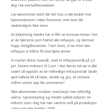
deg i kø ved kaffemaskinen.
Lav økonomisk vekst blir det hvis vi alle bruker mer
hjemmekontor i tiden fremover, men livet blir
nødvendigvis ikke verre.
En bekymring mindre har vi fått av koronas-krisen. Det
er de færreste som frykter økt inflasjon, og dermed
hopp i boliglånsrenten. Tvert imot, vi tar imot den
inflasjon vi måtte få med åpne armer.
Vi startet dette tusenår, med et inflasjonsmål på 2,5
pst. Senere redusert til 2 pst. I den første tid var vi alle
svært så opptatt av de månedlige inflasjonstall. Skulle
april-tallene bli så høye, skrekk og gru, at rentene
måtte settes opp før sommeren?
Men økonomien modnet, med langt mer offentlig
sektor, tjenesteyting og mindre syklisk industri. En
industri som i dag har nær samme nivå på produksjon
i dag som den hadde i 2008.