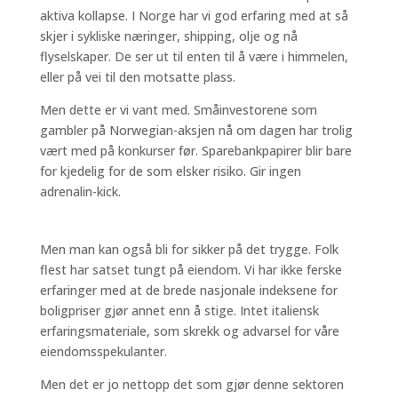
aktiva kollapse. I Norge har vi god erfaring med at så
skjer i sykliske næringer, shipping, olje og nå
flyselskaper. De ser ut til enten til å være i himmelen,
eller på vei til den motsatte plass.
Men dette er vi vant med. Småinvestorene som
gambler på Norwegian-aksjen nå om dagen har trolig
vært med på konkurser før. Sparebankpapirer blir bare
for kjedelig for de som elsker risiko. Gir ingen
adrenalin-kick.
Men man kan også bli for sikker på det trygge. Folk
flest har satset tungt på eiendom. Vi har ikke ferske
erfaringer med at de brede nasjonale indeksene for
boligpriser gjør annet enn å stige. Intet italiensk
erfaringsmateriale, som skrekk og advarsel for våre
eiendomsspekulanter.
Men det er jo nettopp det som gjør denne sektoren