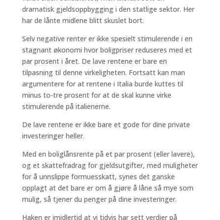
dramatisk gjeldsoppbygging i den statlige sektor. Her
har de lånte midlene blitt skuslet bort.
Selv negative renter er ikke spesielt stimulerende i en
stagnant økonomi hvor boligpriser reduseres med et
par prosent i året. De lave rentene er bare en
tilpasning til denne virkeligheten. Fortsatt kan man
argumentere for at rentene i Italia burde kuttes til
minus to-tre prosent for at de skal kunne virke
stimulerende på italienerne.
De lave rentene er ikke bare et gode for dine private
investeringer heller.
Med en boliglånsrente på et par prosent (eller lavere),
og et skattefradrag for gjeldsutgifter, med muligheter
for å unnslippe formuesskatt, synes det ganske
opplagt at det bare er om å gjøre å låne så mye som
mulig, så tjener du penger på dine investeringer.
Haken er imidlertid at vi tidvis har sett verdier på