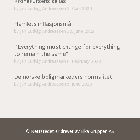
Kronekursens seilas
by
Jan Ludvig Andreassen
3. April 2024
Hamlets inflasjonsmål
by
Jan Ludvig Andreassen
30. June 2023
“Everything must change for everything
to remain the same”
by
Jan Ludvig Andreassen
6. February 2023
De norske boligmarkeders normalitet
by
Jan Ludvig Andreassen
5. June 2023
© Nettstedet er drevet av Eika Gruppen AS