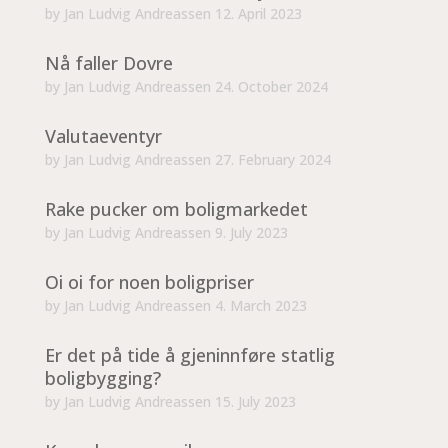
by
Jan Ludvig Andreassen
12. April 2023
Nå faller Dovre
by
Jan Ludvig Andreassen
24. October 2024
Valutaeventyr
by
Jan Ludvig Andreassen
27. February 2024
Rake pucker om boligmarkedet
by
Jan Ludvig Andreassen
9. July 2023
Oi oi for noen boligpriser
by
Jan Ludvig Andreassen
4. March 2023
Er det på tide å gjeninnføre statlig
boligbygging?
by
Jan Ludvig Andreassen
15. July 2023