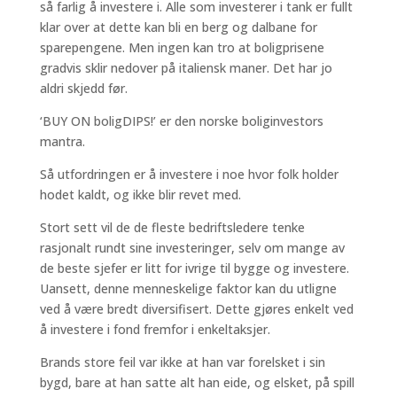
så farlig å investere i. Alle som investerer i tank er fullt
klar over at dette kan bli en berg og dalbane for
sparepengene. Men ingen kan tro at boligprisene
gradvis sklir nedover på italiensk maner. Det har jo
aldri skjedd før.
‘BUY ON boligDIPS!’ er den norske boliginvestors
mantra.
Så utfordringen er å investere i noe hvor folk holder
hodet kaldt, og ikke blir revet med.
Stort sett vil de de fleste bedriftsledere tenke
rasjonalt rundt sine investeringer, selv om mange av
de beste sjefer er litt for ivrige til bygge og investere.
Uansett, denne menneskelige faktor kan du utligne
ved å være bredt diversifisert. Dette gjøres enkelt ved
å investere i fond fremfor i enkeltaksjer.
Brands store feil var ikke at han var forelsket i sin
bygd, bare at han satte alt han eide, og elsket, på spill