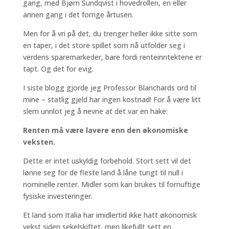
gang, med Bjørn Sundqvist i hovedrollen, en eller
annen gang i det forrige årtusen.
Men for å vri på det, du trenger heller ikke sitte som
en taper, i det store spillet som nå utfolder seg i
verdens sparemarkeder, bare fordi renteinntektene er
tapt. Og det for evig.
I siste blogg gjorde jeg Professor Blanchards ord til
mine – statlig gjeld har ingen kostnad! For å være litt
slem unnlot jeg å nevne at det var en hake:
Renten må være lavere enn den økonomiske
veksten.
Dette er intet uskyldig forbehold. Stort sett vil det
lønne seg for de fleste land å låne tungt til null i
nominelle renter. Midler som kan brukes til fornuftige
fysiske investeringer.
Et land som Italia har imidlertid ikke hatt økonomisk
vekst siden sekelskiftet, men likefullt sett en