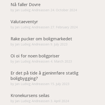
Nå faller Dovre
by
Jan Ludvig Andreassen
24. October 2024
Valutaeventyr
by
Jan Ludvig Andreassen
27. February 2024
Rake pucker om boligmarkedet
by
Jan Ludvig Andreassen
9. July 2023
Oi oi for noen boligpriser
by
Jan Ludvig Andreassen
4. March 2023
Er det på tide å gjeninnføre statlig
boligbygging?
by
Jan Ludvig Andreassen
15. July 2023
Kronekursens seilas
by
Jan Ludvig Andreassen
3. April 2024