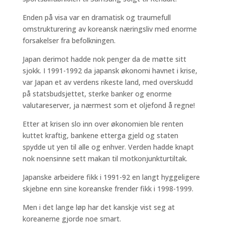
Enden på visa var en dramatisk og traumefull
omstrukturering av koreansk næringsliv med enorme
forsakelser fra befolkningen.
Japan derimot hadde nok penger da de møtte sitt
sjokk. I 1991-1992 da japansk økonomi havnet i krise,
var Japan et av verdens rikeste land, med overskudd
på statsbudsjettet, sterke banker og enorme
valutareserver, ja nærmest som et oljefond å regne!
Etter at krisen slo inn over økonomien ble renten
kuttet kraftig, bankene etterga gjeld og staten
spydde ut yen til alle og enhver. Verden hadde knapt
nok noensinne sett makan til motkonjunkturtiltak.
Japanske arbeidere fikk i 1991-92 en langt hyggeligere
skjebne enn sine koreanske frender fikk i 1998-1999.
Men i det lange løp har det kanskje vist seg at
koreanerne gjorde noe smart.