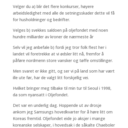
Velger du a) blir det flere konkurser, høyere
arbeidsledighet med alle de setningsskader dette vil få
for husholdninger og bedrifter.
Velges b) svekkes saldoen på oljefondet med noen
hundre milliarder av kroner de nærmeste år
Selv vil jeg anbefale b) fordi jeg tror folk flest her i
landet vil foretrekke at vi ødsler litt nå, fremfor å
påføre nordmenn store vansker og tøffe omstillinger.
Men svaret er ikke gitt, og ser vi på land som har vært
ille ute før, har de valgt litt forskjellig vei.
Hvilket bringer meg tilbake til min tur til Seoul i 1998,
da som nyansatt i Oljefondet.
Det var en underlig dag. Hoppende ut av drosje
ankom jeg Samsungs hovedkvarter for å høre litt om
Koreas fremtid. Oljefondet eide jo aksjer i mange
koreanske selskaper, i hovedsak i de såkalte Chaeboler