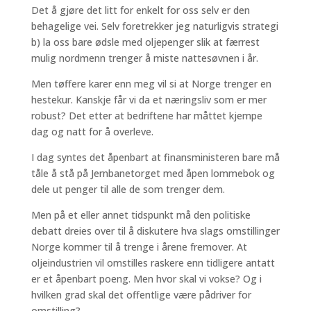
Det å gjøre det litt for enkelt for oss selv er den
behagelige vei. Selv foretrekker jeg naturligvis strategi
b) la oss bare ødsle med oljepenger slik at færrest
mulig nordmenn trenger å miste nattesøvnen i år.
Men tøffere karer enn meg vil si at Norge trenger en
hestekur. Kanskje får vi da et næringsliv som er mer
robust? Det etter at bedriftene har måttet kjempe
dag og natt for å overleve.
I dag syntes det åpenbart at finansministeren bare må
tåle å stå på Jernbanetorget med åpen lommebok og
dele ut penger til alle de som trenger dem.
Men på et eller annet tidspunkt må den politiske
debatt dreies over til å diskutere hva slags omstillinger
Norge kommer til å trenge i årene fremover. At
oljeindustrien vil omstilles raskere enn tidligere antatt
er et åpenbart poeng. Men hvor skal vi vokse? Og i
hvilken grad skal det offentlige være pådriver for
omstilling?