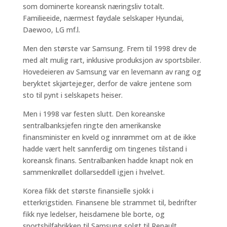
som dominerte koreansk næringsliv totalt.
Familieeide, nærmest føydale selskaper Hyundai,
Daewoo, LG mf.l.
Men den største var Samsung. Frem til 1998 drev de
med alt mulig rart, inklusive produksjon av sportsbiler.
Hovedeieren av Samsung var en levemann av rang og
beryktet skjørtejeger, derfor de vakre jentene som
sto til pynt i selskapets heiser.
Men i 1998 var festen slutt. Den koreanske
sentralbanksjefen ringte den amerikanske
finansminister en kveld og innrømmet om at de ikke
hadde vært helt sannferdig om tingenes tilstand i
koreansk finans. Sentralbanken hadde knapt nok en
sammenkrøllet dollarseddell igjen i hvelvet.
Korea fikk det største finansielle sjokk i
etterkrigstiden. Finansene ble strammet til, bedrifter
fikk nye ledelser, heisdamene ble borte, og
sportsbilfabrikken til Samsung solgt til Renault.