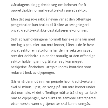
Gårsdagens blogg dreide seg om behovet for å
opprettholde normal kredittvekst i privat sektor.
Men det jeg ikke rakk å nevne var at den offentlige
pengebruken kan brukes til å sikre at svingninger i
privat kredittvekst ikke destabiliserer økonomien.
Sett at husholdningene normalt bør øke sine lån med
om lag 3 pst, eller 100 mrd kroner, i året. I de år hvor
privat sektor er i storform har denne veksten ligget
nær det dobbelte. Da er det naturlig at den offentlige
sektor holder igjen, og tillater seg kun meget
beskjedne lånebehov. Uttrykt i norsk kontekst som
redusert bruk av oljepenger.
Går vi nå derimot inn i en periode hvor kredittveksten
skal bli minus 3 pst, en sving på 200 mrd kroner under
det normale, vil det offentlige måtte trå til og ta i bruk
masse oljepenger, hvis svikt i de samlede etterspørsel
etter norske varer og tjenester skal kunne unngås.