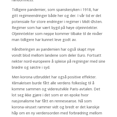
Tidligere pandemier, som spanskesyken i 1918, har
gitt regimeendringer både her og der. I vår tid er det
potensiale for store endringer i regimer i Midt-Østen.
Regimer som har vært bygd på høye oljeinntekter.
Oljeinntekter som neppe kommer tilbake til de nivåer
man tidligere har kunnet leve godt av.
Håndteringen av pandemien har også skapt mye
vondt blod mellom landene som deler Euro. Fortsatt
nekter nord-europeere å spleise på regninger med sine
brødre og søstre i syd.
Men korona utbruddet har også positive effekter.
Klimakrisen burde fått alle verdens folkeslag til å
komme sammen og videreutvikle Paris-avtalen. Det
lot seg ikke gjøre i det som er en epoke hvor
nasjonalisme har fått en renneseanse. Nå som
korona-viruset rammer vidt og bredt er det kanskje
håp om en ny verdensorden med forbrødring mellom