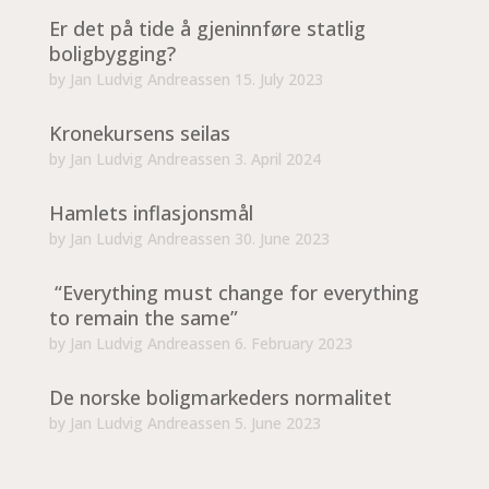
Er det på tide å gjeninnføre statlig
boligbygging?
by
Jan Ludvig Andreassen
15. July 2023
Kronekursens seilas
by
Jan Ludvig Andreassen
3. April 2024
Hamlets inflasjonsmål
by
Jan Ludvig Andreassen
30. June 2023
“Everything must change for everything
to remain the same”
by
Jan Ludvig Andreassen
6. February 2023
De norske boligmarkeders normalitet
by
Jan Ludvig Andreassen
5. June 2023