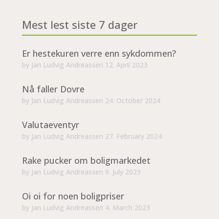
Mest lest siste 7 dager
Er hestekuren verre enn sykdommen?
by
Jan Ludvig Andreassen
12. April 2023
Nå faller Dovre
by
Jan Ludvig Andreassen
24. October 2024
Valutaeventyr
by
Jan Ludvig Andreassen
27. February 2024
Rake pucker om boligmarkedet
by
Jan Ludvig Andreassen
9. July 2023
Oi oi for noen boligpriser
by
Jan Ludvig Andreassen
4. March 2023