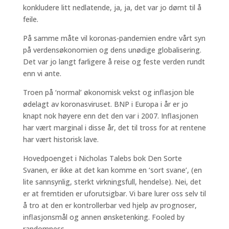
konkludere litt nedlatende, ja, ja, det var jo dømt til å
feile.
På samme måte vil koronas-pandemien endre vårt syn
på verdensøkonomien og dens unødige globalisering.
Det var jo langt farligere å reise og feste verden rundt
enn vi ante.
Troen på ‘normal’ økonomisk vekst og inflasjon ble
ødelagt av koronasviruset. BNP i Europa i år er jo
knapt nok høyere enn det den var i 2007. Inflasjonen
har vært marginal i disse år, det til tross for at rentene
har vært historisk lave.
Hovedpoenget i Nicholas Talebs bok Den Sorte
Svanen, er ikke at det kan komme en ‘sort svane’, (en
lite sannsynlig, sterkt virkningsfull, hendelse). Nei, det
er at fremtiden er uforutsigbar. Vi bare lurer oss selv til
å tro at den er kontrollerbar ved hjelp av prognoser,
inflasjonsmål og annen ønsketenking. Fooled by
randomness.