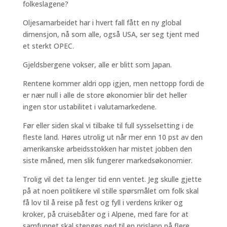
folkeslagene?
Oljesamarbeidet har i hvert fall fått en ny global
dimensjon, nå som alle, også USA, ser seg tjent med
et sterkt OPEC.
Gjeldsbergene vokser, alle er blitt som Japan.
Rentene kommer aldri opp igjen, men nettopp fordi de
er nær null i alle de store økonomier blir det heller
ingen stor ustabilitet i valutamarkedene.
Før eller siden skal vi tilbake til full sysselsetting i de
fleste land. Høres utrolig ut når mer enn 10 pst av den
amerikanske arbeidsstokken har mistet jobben den
siste måned, men slik fungerer markedsøkonomier.
Trolig vil det ta lenger tid enn ventet. Jeg skulle gjette
på at noen politikere vil stille spørsmålet om folk skal
få lov til å reise på fest og fyll i verdens kriker og
kroker, på cruisebåter og i Alpene, med fare for at
samfunnet skal stenges ned til en prislapp på flere