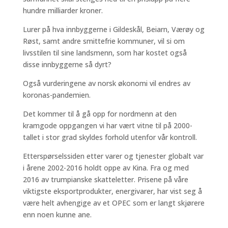
hundre milliarder kroner.
Lurer på hva innbyggerne i Gildeskål, Beiarn, Værøy og
Røst, samt andre smittefrie kommuner, vil si om
livsstilen til sine landsmenn, som har kostet også
disse innbyggerne så dyrt?
Også vurderingene av norsk økonomi vil endres av
koronas-pandemien.
Det kommer til å gå opp for nordmenn at den
kramgode oppgangen vi har vært vitne til på 2000-
tallet i stor grad skyldes forhold utenfor vår kontroll.
Etterspørselssiden etter varer og tjenester globalt var
i årene 2002-2016 holdt oppe av Kina. Fra og med
2016 av trumpianske skatteletter. Prisene på våre
viktigste eksportprodukter, energivarer, har vist seg å
være helt avhengige av et OPEC som er langt skjørere
enn noen kunne ane.