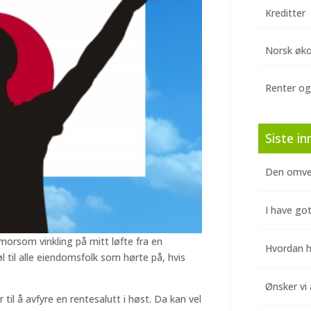
Kreditter
Norsk øk
Renter og
Siste in
Den omve
I have got
morsom vinkling på mitt løfte fra en
Hvordan hj
øl til alle eiendomsfolk som hørte på, hvis
Ønsker vi 
 til å avfyre en rentesalutt i høst. Da kan vel