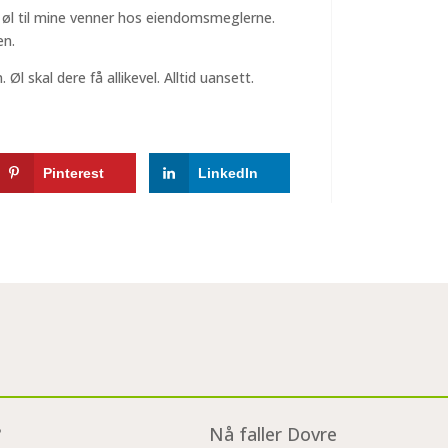
n øl til mine venner hos eiendomsmeglerne.
en.
l skal dere få allikevel. Alltid uansett.
Pinterest
LinkedIn
?
Nå faller Dovre