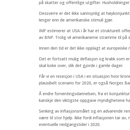
på skatter og offentlige utgifter. Husholdninger
Dessverre er det ikke sannsynlig at høykonjunkt
lenger enn de amerikanske stimuli gjør.
IMF estimerer at USA i år har et strukturelt of
av BNP. Trolig vil amerikanerne stramme til på s
Innen den tid er det ikke opplagt at europeiske r
Det er fortsatt mulig deflasjon og krakk som er 
skal koke over, slik det gjorde i gamle dager.
Får vi en resesjon i USA i en situasjon hvor kron
plausibelt scenario for 2020, er også Norges Ban
Å endre forventingsdannelsen, fra et konjunkturfo
kanskje den viktigste oppgave myndighetene har
Senking av inflasjonsmålet og en advarende ren
være til stor hjelp. Ikke fordi inflasjonen tar av
eventuelle nedgangstider i 2020.