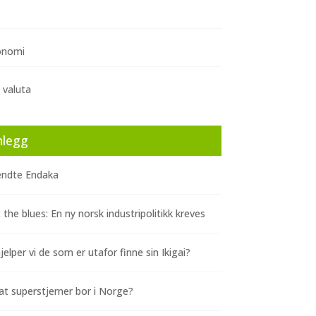
onomi
 valuta
nlegg
ndte Endaka
 the blues: En ny norsk industripolitikk kreves
elper vi de som er utafor finne sin Ikigai?
at superstjerner bor i Norge?