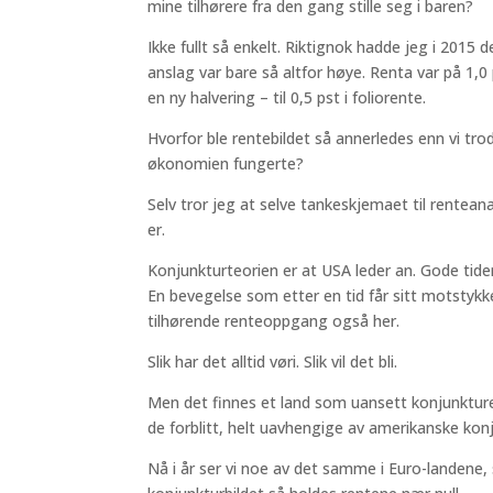
mine tilhørere fra den gang stille seg i baren?
Ikke fullt så enkelt. Riktignok hadde jeg i 2015
anslag var bare så altfor høye. Renta var på 1,
en ny halvering – til 0,5 pst i foliorente.
Hvorfor ble rentebildet så annerledes enn vi tro
økonomien fungerte?
Selv tror jeg at selve tankeskjemaet til rentean
er.
Konjunkturteorien er at USA leder an. Gode tide
En bevegelse som etter en tid får sitt motstyk
tilhørende renteoppgang også her.
Slik har det alltid vøri. Slik vil det bli.
Men det finnes et land som uansett konjunkturer 
de forblitt, helt uavhengige av amerikanske kon
Nå i år ser vi noe av det samme i Euro-landene, 