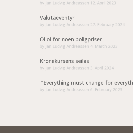
by
Jan Ludvig Andreassen
12. April 2023
Valutaeventyr
by
Jan Ludvig Andreassen
27. February 2024
Oi oi for noen boligpriser
by
Jan Ludvig Andreassen
4. March 2023
Kronekursens seilas
by
Jan Ludvig Andreassen
3. April 2024
“Everything must change for everyth
by
Jan Ludvig Andreassen
6. February 2023