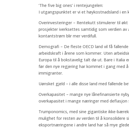
‘The five big ones’ i rentejungelen:
I utgangspunktet er vi et høykostnadsland i en
Overinvesteringer – Rentekutt stimulerer til økt 
prosjekter iverksettes samtidig som verdien av 
kontantstrøm blir mer verdifull.
Demografi – De fleste OECD land vil få fallende 
arbeidskraft i årene som kommer. Uten arbeids
Europa til å bokstavelig talt dø ut. Bare i Itali
før den nye regjering har kommet i gang med å k
immigranter.
Uønsket gjeld – i alle disse land med fallende be
Overkapasitet – mange nye lånefinansierte nyby
overkapasitet i mange næringer med deflasjon 
Trumponomics, med sine gigantiske ikke-bærekra
mulighet for resten av verden til å konsolidere s
eksportnæringene i andre land har så mye glede