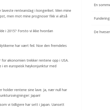
En somme
 de laveste renteanslag i kongeriket. Men mine
0 pst, men mot mine prognoser fikk vi altså
dde i 2015? Forsto vi ikke hvordan
De hvesend
alytikerne har vært feil. Noe den fremdeles
r for økonomien trekker rentene opp i USA.
ke i en europeisk høykonjunktur med
holder rentene sine lave. Ja, nær null har
junktursvingninger: Japan!
som vi tidligere har sett i Japan. Uansett