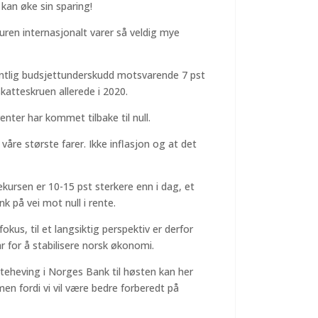
 kan øke sin sparing!
uren internasjonalt varer så veldig mye
fentlig budsjettunderskudd motsvarende 7 pst
katteskruen allerede i 2020.
enter har kommet tilbake til null.
våre største farer. Ikke inflasjon og at det
ekursen er 10-15 pst sterkere enn i dag, et
k på vei mot null i rente.
kus, til et langsiktig perspektiv er derfor
 for å stabilisere norsk økonomi.
teheving i Norges Bank til høsten kan her
, men fordi vi vil være bedre forberedt på