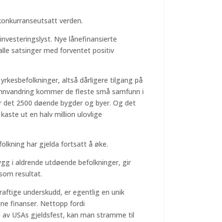
 konkurranseutsatt verden.
investeringslyst. Nye lånefinansierte
alle satsinger med forventet positiv
yrkesbefolkninger, altså dårligere tilgang på
innvandring kommer de fleste små samfunn i
a er det 2500 døende bygder og byer. Og det
aste ut en halv million ulovlige
folkning har gjelda fortsatt å øke.
gg i aldrende utdøende befolkninger, gir
som resultat.
ftige underskudd, er egentlig en unik
ine finanser. Nettopp fordi
 av USAs gjeldsfest, kan man stramme til