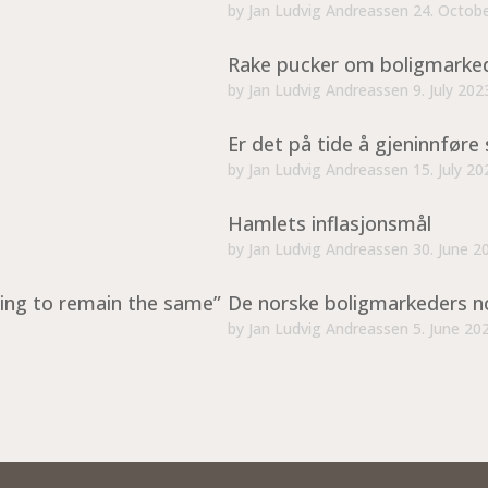
by
Jan Ludvig Andreassen
24. Octob
Rake pucker om boligmarke
by
Jan Ludvig Andreassen
9. July 202
Er det på tide å gjeninnføre 
by
Jan Ludvig Andreassen
15. July 20
Hamlets inflasjonsmål
by
Jan Ludvig Andreassen
30. June 2
ing to remain the same”
De norske boligmarkeders n
by
Jan Ludvig Andreassen
5. June 20