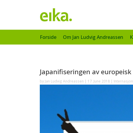
Forside
Om Jan Ludvig Andreassen
K
Japanifiseringen av europeis
by
Jan Ludvig Andreassen
|
17. June 2018
|
Internasjo