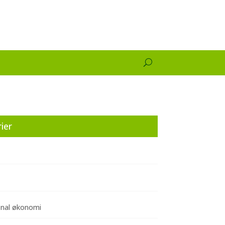
ier
onal økonomi