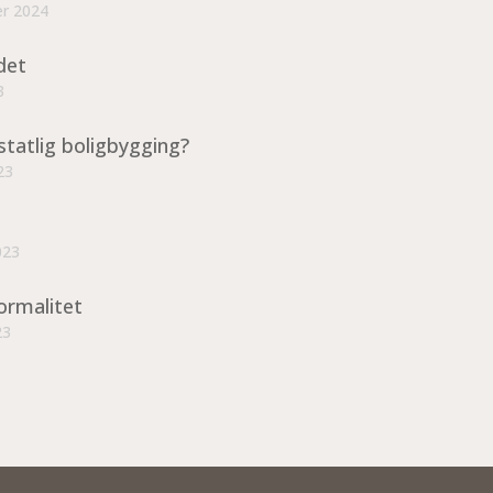
er 2024
det
3
statlig boligbygging?
23
023
ormalitet
23