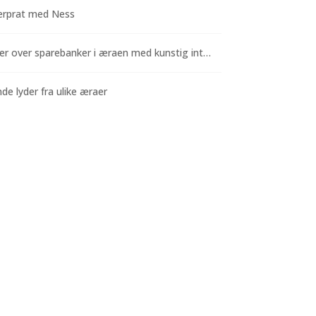
rprat med Ness
Funderinger over sparebanker i æraen med kunstig intelligens
e lyder fra ulike æraer