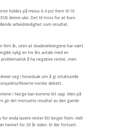
nte holdes på minus 0,4 pst frem til 10
SB denne uke. Det til tross for at Euro-
llende arbeidsledighet som resultat.
nn fem år, uten at skadevirkningene har vært
nngikk nylig en tre års avtale med en
er problematisk å ha negative renter, men
 dreier seg i hovedsak om å gi strukturelle
konjunkturfikserte norske debatt.
rentene i Norge kan komme litt opp. Men på
um gir det motsatte resultat av den gamle
for enda lavere renter litt lenger frem. Helt
pan havnet for 20 år siden. Er der fortsatt.