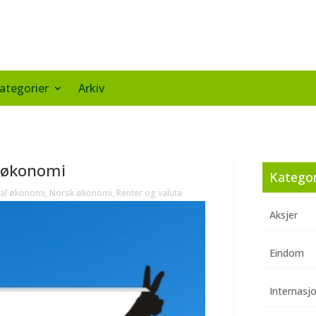
ategorier
Arkiv
k økonomi
Kategor
nal økonomi
,
Norsk økonomi
,
Renter og valuta
Aksjer
Eindom
Internasj