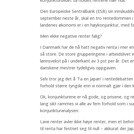
konjunkturbildet så holdes rentene nær null.
Den Europeiske Sentralbank (ESB) sin innskuddre
september neste år, skal en tro rentedommen i E
landenes økonomi er i en høykonjunktur, med fa
Men ekke negative renter falig?
I Danmark har de nå hatt negativ renta i mer e
så store. De store grupperingene i arbeidslivet i
lønnsvekst på i underkant av 3 pst per år. Det 
danskene mestrer tydeligvis oppgaven.
Selv tror jeg det å ‘Ta en Japan’ i rentedebatten
forhold større tyngde enn vi normalt gjør i den 
Ok, konjunkturene er nå gode, og prisene, og 
lang sikt rammes vi alle av fem forhold som i s
konjunkturanalysen:
Lave renter avler ikke høye renter, men et behov 
til renta har festnet seg til null – akkurat der Ja