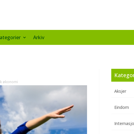
ategorier
Arkiv
Kategor
k økonomi
Aksjer
Eindom
Internasj