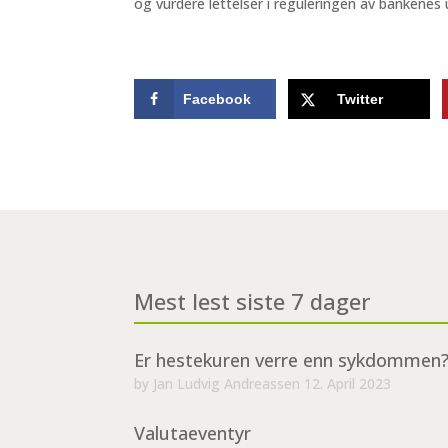
og vurdere lettelser i reguleringen av bankenes 
Facebook
Twitter
Mest lest siste 7 dager
Er hestekuren verre enn sykdommen
by
Jan Ludvig Andreassen
12. April 2023
Valutaeventyr