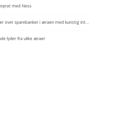
rprat med Ness
Funderinger over sparebanker i æraen med kunstig intelligens
e lyder fra ulike æraer