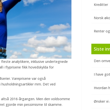
Kreditter
Norsk øk
Renter og
Siste in
Den omve
e fleste analytikere, inklusive undertegnede
ll i flyprisene fikk hovedskylda for
I have got
llserier. Vareprisene var også
husholdningsartikler mm. Det ved
Hvordan hj
len, altså 2016-årgangen. Men den voldsomme
Ønsker vi 
råret gjorde min pessimisme til skamme.