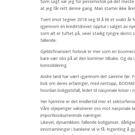
Som sagt var jeg for pessimistisk på det meste 
at jeg får rett denne gang. Man starter ikke året
Tvert imot tegner 2018 seg til å bli et svakt år
igjennom en kredittdrevet opptur i salget av nye
som alt er tuftet på, veier stadig tyngre desto s
fallende.
Gjeldsfinansiert forbruk er mer som en boomera
bare vær obs på at den kommer tilbake. Og da i
konsolidering.
Andre land har vært igjennom det samme før. Fo
bok om deres erfaringer, med nettopp, BOOME
hvordan boligprisfall, ledet til nasjonale kriser
Her hjemme er det imidlertid mer et sektorfenom
Våre oljepenger vaksinerer oss mot nasjonale kr
importkonkurrerende næringer.
Likevel, dynamikken: fallende boligpriser, dårlig
innstramninger i bankene vil vi få. Ingenting å 