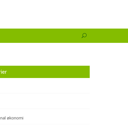
ier
onal økonomi