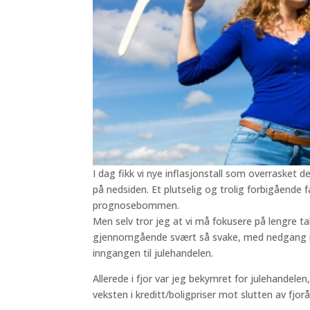
I dag fikk vi nye inflasjonstall som overrasket d
på nedsiden. Et plutselig og trolig forbigående fa
prognosebommen.
Men selv tror jeg at vi må fokusere på lengre ta
gjennomgående svært så svake, med nedgang i 
inngangen til julehandelen.
Allerede i fjor var jeg bekymret for julehande
veksten i kreditt/boligpriser mot slutten av fjo