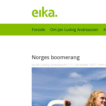
Forside
Om Jan Ludvig Andreassen
K
Norges boomerang
by
Jan Ludvig Andreassen
|
11. December 2017
|
Nors