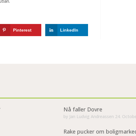
utlån.
Pinterest
LinkedIn
?
Nå faller Dovre
by
Jan Ludvig Andreassen
24. Octob
Rake pucker om boligmarke