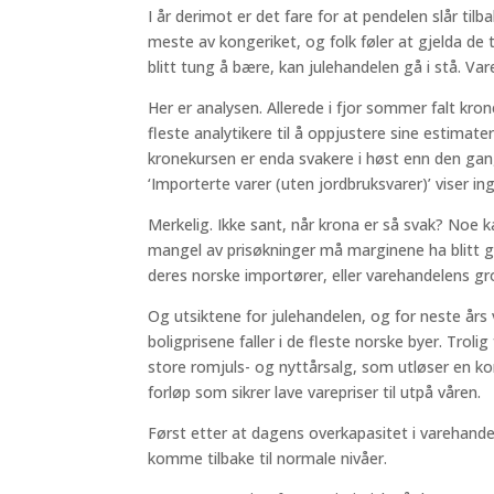
I år derimot er det fare for at pendelen slår tilb
meste av kongeriket, og folk føler at gjelda de 
blitt tung å bære, kan julehandelen gå i stå. Va
Her er analysen. Allerede i fjor sommer falt kron
fleste analytikere til å oppjustere sine estimate
kronekursen er enda svakere i høst enn den gan
‘Importerte varer (uten jordbruksvarer)’ viser ing
Merkelig. Ikke sant, når krona er så svak? Noe
mangel av prisøkninger må marginene ha blitt g
deres norske importører, eller varehandelens gro
Og utsiktene for julehandelen, og for neste år
boligprisene faller i de fleste norske byer. Troli
store romjuls- og nyttårsalg, som utløser en ko
forløp som sikrer lave varepriser til utpå våren.
Først etter at dagens overkapasitet i varehand
komme tilbake til normale nivåer.