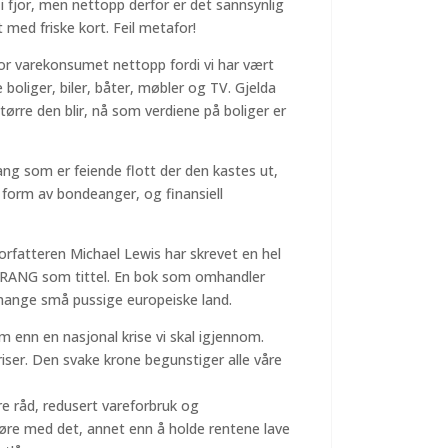
i fjor, men nettopp derfor er det sannsynlig
 med friske kort. Feil metafor!
 for varekonsumet nettopp fordi vi har vært
 boliger, biler, båter, møbler og TV. Gjelda
tørre den blir, nå som verdiene på boliger er
ng som er feiende flott der den kastes ut,
 form av bondeanger, og finansiell
rfatteren Michael Lewis har skrevet en hel
RANG som tittel. En bok som omhandler
 i mange små pussige europeiske land.
 enn en nasjonal krise vi skal igjennom.
iser. Den svake krone begunstiger alle våre
ere råd, redusert vareforbruk og
gjøre med det, annet enn å holde rentene lave