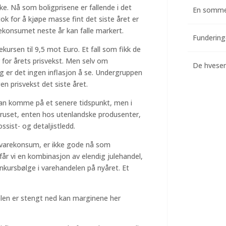
ake. Nå som boligprisene er fallende i det
En somme
tok for å kjøpe masse fint det siste året er
rekonsumet neste år kan falle markert.
ekursen til 9,5 mot Euro. Et fall som fikk de
r for årets prisvekst. Men selv om
De hvesend
g er det ingen inflasjon å se. Undergruppen
en prisvekst det siste året.
 kan komme på et senere tidspunkt, men i
ruset, enten hos utenlandske produsenter,
ssist- og detaljistledd.
s varekonsum, er ikke gode nå som
g får vi en kombinasjon av elendig julehandel,
nkursbølge i varehandelen på nyåret. Et
elen er stengt ned kan marginene her