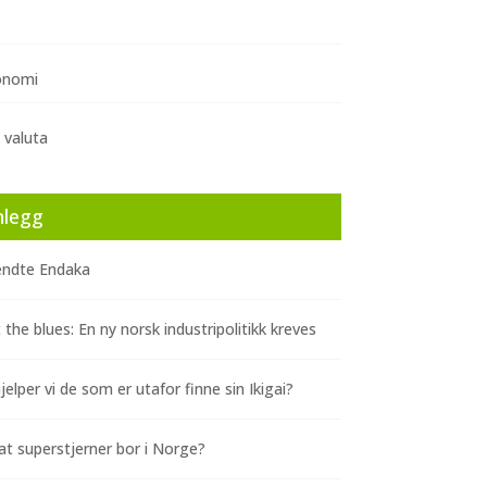
onomi
 valuta
nlegg
ndte Endaka
 the blues: En ny norsk industripolitikk kreves
elper vi de som er utafor finne sin Ikigai?
at superstjerner bor i Norge?