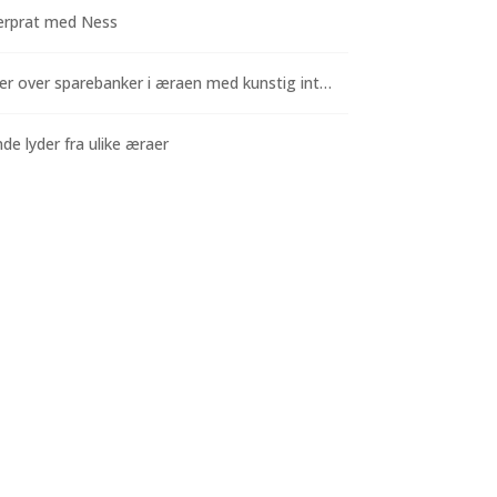
rprat med Ness
Funderinger over sparebanker i æraen med kunstig intelligens
e lyder fra ulike æraer