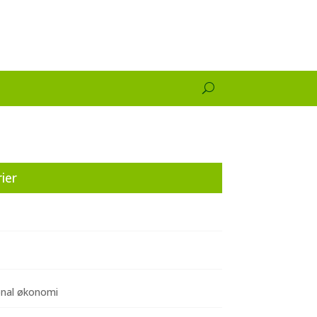
ier
onal økonomi