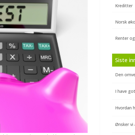
Kreditter
Norsk øk
Renter og
Siste in
Den omve
I have got
Hvordan hj
Ønsker vi 