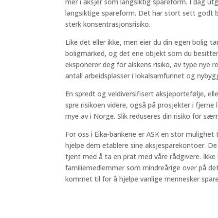
mer i aksjer som langsiktig spareform. I dag utg
langsiktige spareform. Det har stort sett godt b
sterk konsentrasjonsrisiko.
Like det eller ikke, men eier du din egen bolig ta
boligmarked, og det ene objekt som du besitter.
eksponerer deg for alskens risiko, av type nye r
antall arbeidsplasser i lokalsamfunnet og nybygg
En spredt og veldiversifisert aksjeportefølje, el
spre risikoen videre, også på prosjekter i fjerne
mye av i Norge. Slik reduseres din risiko for sær
For oss i Eika-bankene er ASK en stor mulighet 
hjelpe dem etablere sine aksjesparekontoer. De f
tjent med å ta en prat med våre rådgivere. Ikke
familiemedlemmer som mindreårige over på det
kommet til for å hjelpe vanlige mennesker spare