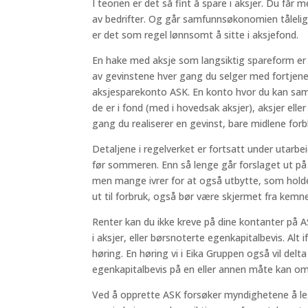
I teorien er det så fint å spare i aksjer. Du f
av bedrifter. Og går samfunnsøkonomien tålelig b
er det som regel lønnsomt å sitte i aksjefond.
En hake med aksje som langsiktig spareform er
av gevinstene hver gang du selger med fortjenest
aksjesparekonto ASK. En konto hvor du kan saml
de er i fond (med i hovedsak aksjer), aksjer elle
gang du realiserer en gevinst, bare midlene forbl
Detaljene i regelverket er fortsatt under utarbei
før sommeren. Enn så lenge går forslaget ut på 
men mange ivrer for at også utbytte, som holde
ut til forbruk, også bør være skjermet fra kemn
Renter kan du ikke kreve på dine kontanter på 
i aksjer, eller børsnoterte egenkapitalbevis. Alt i
høring. En høring vi i Eika Gruppen også vil delta 
egenkapitalbevis på en eller annen måte kan om
Ved å opprette ASK forsøker myndighetene å leg