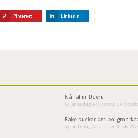
Pinterest
LinkedIn
?
Nå faller Dovre
by
Jan Ludvig Andreassen
24. Octob
Rake pucker om boligmarke
by
Jan Ludvig Andreassen
9. July 202