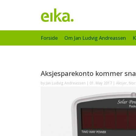
Forside
Om Jan Ludvig Andreassen
K
Aksjesparekonto kommer sna
by
Jan Ludvig Andreassen
|
01. May 2017
|
Aksjer
,
Nor