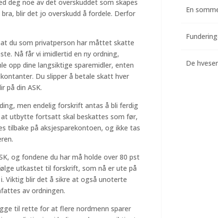
år med deg noe av det overskuddet som skapes
En somme
ra, blir det jo overskudd å fordele. Derfor
 at du som privatperson har måttet skatte
e. Nå får vi imidlertid en ny ordning,
De hvesend
e opp dine langsiktige sparemidler, enten
r kontanter. Du slipper å betale skatt hver
ir på din ASK.
ding, men endelig forskrift antas å bli ferdig
at utbytte fortsatt skal beskattes som før,
s tilbake på aksjesparekontoen, og ikke tas
eren.
ASK, og fondene du har må holde over 80 pst
følge utkastet til forskrift, som nå er ute på
i. Viktig blir det å sikre at også unoterte
fattes av ordningen.
ge til rette for at flere nordmenn sparer