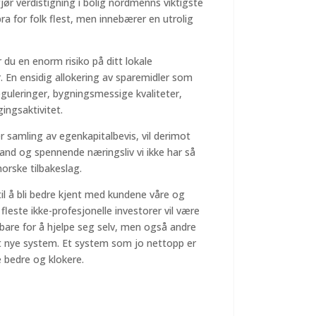
jør verdistigning i bolig nordmenns viktigste
ra for folk flest, men innebærer en utrolig
r du en enorm risiko på ditt lokale
 En ensidig allokering av sparemidler som
eguleringer, bygningsmessige kvaliteter,
ingsaktivitet.
ler samling av egenkapitalbevis, vil derimot
 land og spennende næringsliv vi ikke har så
norske tilbakeslag.
til å bli bedre kjent med kundene våre og
leste ikke-profesjonelle investorer vil være
 bare for å hjelpe seg selv, men også andre
 nye system. Et system som jo nettopp er
 bedre og klokere.