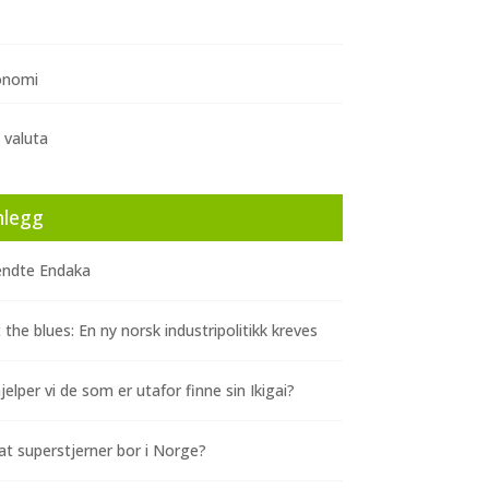
onomi
 valuta
nlegg
ndte Endaka
 the blues: En ny norsk industripolitikk kreves
elper vi de som er utafor finne sin Ikigai?
at superstjerner bor i Norge?