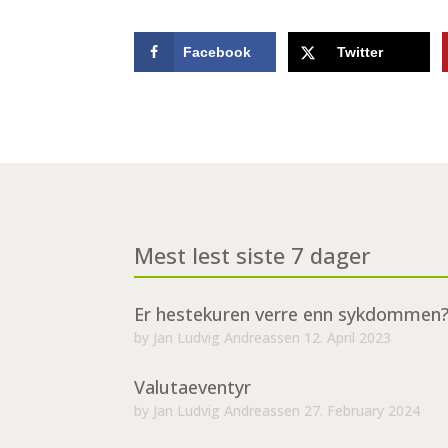
Facebook
Twitter
Mest lest siste 7 dager
Er hestekuren verre enn sykdommen
by
Jan Ludvig Andreassen
12. April 2023
Valutaeventyr
by
Jan Ludvig Andreassen
27. February 2024