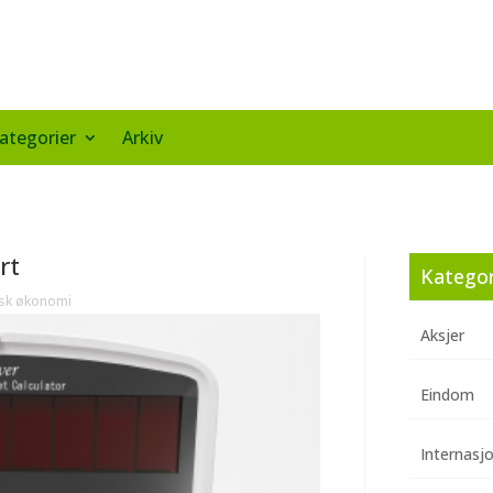
ategorier
Arkiv
rt
Kategor
sk økonomi
Aksjer
Eindom
Internasj