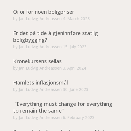
Oi oi for noen boligpriser
by
Jan Ludvig Andreassen
4. March 2023
Er det på tide å gjeninnføre statlig
boligbygging?
by
Jan Ludvig Andreassen
15. July 2023
Kronekursens seilas
by
Jan Ludvig Andreassen
3. April 2024
Hamlets inflasjonsmål
by
Jan Ludvig Andreassen
30. June 2023
“Everything must change for everything
to remain the same”
by
Jan Ludvig Andreassen
6. February 2023