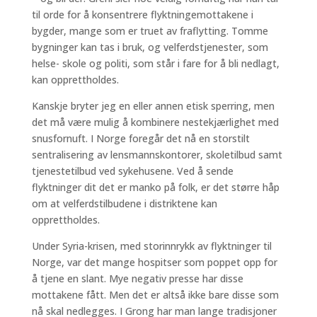
til orde for å konsentrere flyktningemottakene i
bygder, mange som er truet av fraflytting. Tomme
bygninger kan tas i bruk, og velferdstjenester, som
helse- skole og politi, som står i fare for å bli nedlagt,
kan opprettholdes.
Kanskje bryter jeg en eller annen etisk sperring, men
det må være mulig å kombinere nestekjærlighet med
snusfornuft. I Norge foregår det nå en storstilt
sentralisering av lensmannskontorer, skoletilbud samt
tjenestetilbud ved sykehusene. Ved å sende
flyktninger dit det er manko på folk, er det større håp
om at velferdstilbudene i distriktene kan
opprettholdes.
Under Syria-krisen, med storinnrykk av flyktninger til
Norge, var det mange hospitser som poppet opp for
å tjene en slant. Mye negativ presse har disse
mottakene fått. Men det er altså ikke bare disse som
nå skal nedlegges. I Grong har man lange tradisjoner