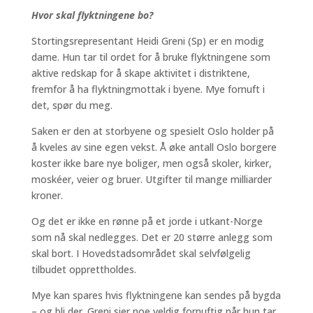
Hvor skal flyktningene bo?
Stortingsrepresentant Heidi Greni (Sp) er en modig
dame. Hun tar til ordet for å bruke flyktningene som
aktive redskap for å skape aktivitet i distriktene,
fremfor å ha flyktningmottak i byene. Mye fornuft i
det, spør du meg.
Saken er den at storbyene og spesielt Oslo holder på
å kveles av sine egen vekst. Å øke antall Oslo borgere
koster ikke bare nye boliger, men også skoler, kirker,
moskéer, veier og bruer. Utgifter til mange milliarder
kroner.
Og det er ikke en rønne på et jorde i utkant-Norge
som nå skal nedlegges. Det er 20 større anlegg som
skal bort. I Hovedstadsområdet skal selvfølgelig
tilbudet opprettholdes.
Mye kan spares hvis flyktningene kan sendes på bygda
– og bli der. Greni sier noe veldig fornuftig når hun tar