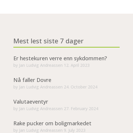
Mest lest siste 7 dager
Er hestekuren verre enn sykdommen?
by
Jan Ludvig Andreassen
12. April 2023
Nå faller Dovre
by
Jan Ludvig Andreassen
24. October 2024
Valutaeventyr
by
Jan Ludvig Andreassen
27. February 2024
Rake pucker om boligmarkedet
by
Jan Ludvig Andreassen
9. July 2023