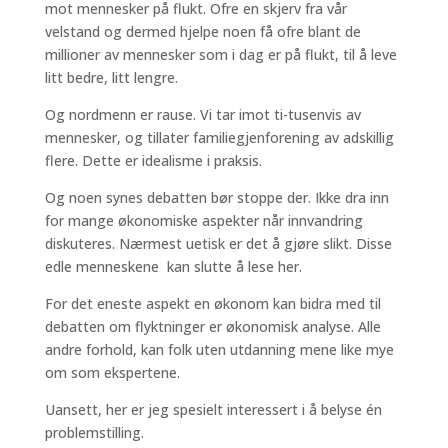
mot mennesker på flukt. Ofre en skjerv fra vår
velstand og dermed hjelpe noen få ofre blant de
millioner av mennesker som i dag er på flukt, til å leve
litt bedre, litt lengre.
Og nordmenn er rause. Vi tar imot ti-tusenvis av
mennesker, og tillater familiegjenforening av adskillig
flere. Dette er idealisme i praksis.
Og noen synes debatten bør stoppe der. Ikke dra inn
for mange økonomiske aspekter når innvandring
diskuteres. Nærmest uetisk er det å gjøre slikt. Disse
edle menneskene kan slutte å lese her.
For det eneste aspekt en økonom kan bidra med til
debatten om flyktninger er økonomisk analyse. Alle
andre forhold, kan folk uten utdanning mene like mye
om som ekspertene.
Uansett, her er jeg spesielt interessert i å belyse én
problemstilling.