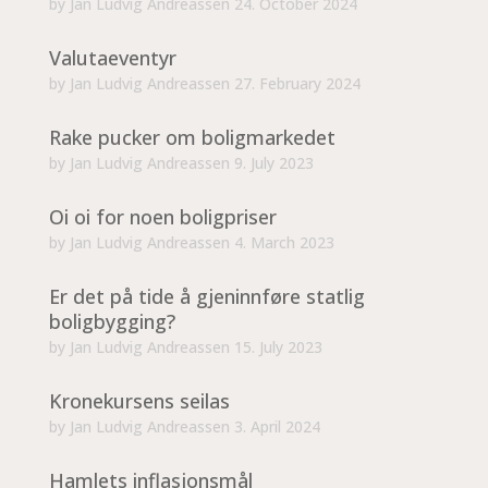
by
Jan Ludvig Andreassen
24. October 2024
Valutaeventyr
by
Jan Ludvig Andreassen
27. February 2024
Rake pucker om boligmarkedet
by
Jan Ludvig Andreassen
9. July 2023
Oi oi for noen boligpriser
by
Jan Ludvig Andreassen
4. March 2023
Er det på tide å gjeninnføre statlig
boligbygging?
by
Jan Ludvig Andreassen
15. July 2023
Kronekursens seilas
by
Jan Ludvig Andreassen
3. April 2024
Hamlets inflasjonsmål