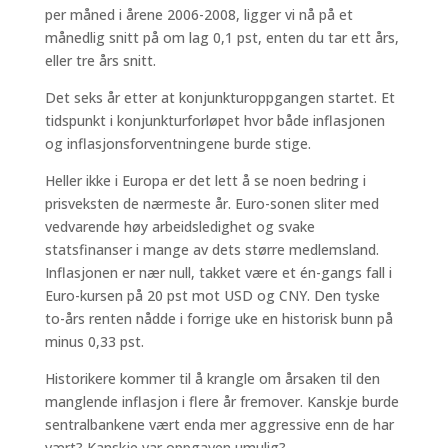
per måned i årene 2006-2008, ligger vi nå på et
månedlig snitt på om lag 0,1 pst, enten du tar ett års,
eller tre års snitt.
Det seks år etter at konjunkturoppgangen startet. Et
tidspunkt i konjunkturforløpet hvor både inflasjonen
og inflasjonsforventningene burde stige.
Heller ikke i Europa er det lett å se noen bedring i
prisveksten de nærmeste år. Euro-sonen sliter med
vedvarende høy arbeidsledighet og svake
statsfinanser i mange av dets større medlemsland.
Inflasjonen er nær null, takket være et én-gangs fall i
Euro-kursen på 20 pst mot USD og CNY. Den tyske
to-års renten nådde i forrige uke en historisk bunn på
minus 0,33 pst.
Historikere kommer til å krangle om årsaken til den
manglende inflasjon i flere år fremover. Kanskje burde
sentralbankene vært enda mer aggressive enn de har
vært? Kanskje var oppgaven umulig?