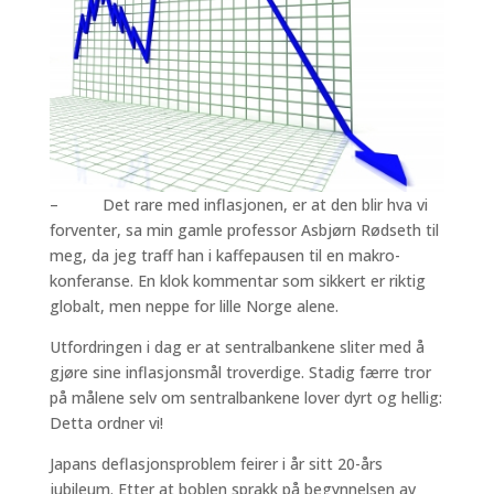
– Det rare med inflasjonen, er at den blir hva vi
forventer, sa min gamle professor Asbjørn Rødseth til
meg, da jeg traff han i kaffepausen til en makro-
konferanse. En klok kommentar som sikkert er riktig
globalt, men neppe for lille Norge alene.
Utfordringen i dag er at sentralbankene sliter med å
gjøre sine inflasjonsmål troverdige. Stadig færre tror
på målene selv om sentralbankene lover dyrt og hellig:
Detta ordner vi!
Japans deflasjonsproblem feirer i år sitt 20-års
jubileum. Etter at boblen sprakk på begynnelsen av