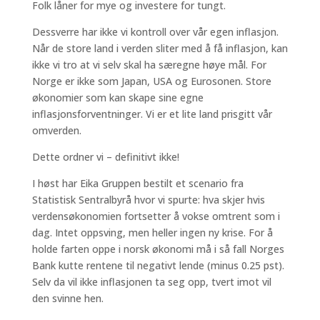
Folk låner for mye og investere for tungt.
Dessverre har ikke vi kontroll over vår egen inflasjon.
Når de store land i verden sliter med å få inflasjon, kan
ikke vi tro at vi selv skal ha særegne høye mål. For
Norge er ikke som Japan, USA og Eurosonen. Store
økonomier som kan skape sine egne
inflasjonsforventninger. Vi er et lite land prisgitt vår
omverden.
Dette ordner vi – definitivt ikke!
I høst har Eika Gruppen bestilt et scenario fra
Statistisk Sentralbyrå hvor vi spurte: hva skjer hvis
verdensøkonomien fortsetter å vokse omtrent som i
dag. Intet oppsving, men heller ingen ny krise. For å
holde farten oppe i norsk økonomi må i så fall Norges
Bank kutte rentene til negativt lende (minus 0.25 pst).
Selv da vil ikke inflasjonen ta seg opp, tvert imot vil
den svinne hen.