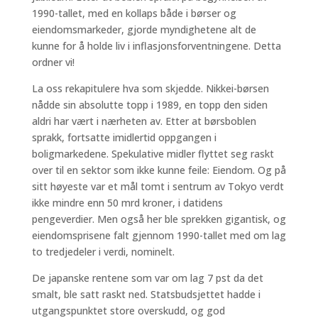
1990-tallet, med en kollaps både i børser og
eiendomsmarkeder, gjorde myndighetene alt de
kunne for å holde liv i inflasjonsforventningene. Detta
ordner vi!
La oss rekapitulere hva som skjedde. Nikkei-børsen
nådde sin absolutte topp i 1989, en topp den siden
aldri har vært i nærheten av. Etter at børsboblen
sprakk, fortsatte imidlertid oppgangen i
boligmarkedene. Spekulative midler flyttet seg raskt
over til en sektor som ikke kunne feile: Eiendom. Og på
sitt høyeste var et mål tomt i sentrum av Tokyo verdt
ikke mindre enn 50 mrd kroner, i datidens
pengeverdier. Men også her ble sprekken gigantisk, og
eiendomsprisene falt gjennom 1990-tallet med om lag
to tredjedeler i verdi, nominelt.
De japanske rentene som var om lag 7 pst da det
smalt, ble satt raskt ned. Statsbudsjettet hadde i
utgangspunktet store overskudd, og god