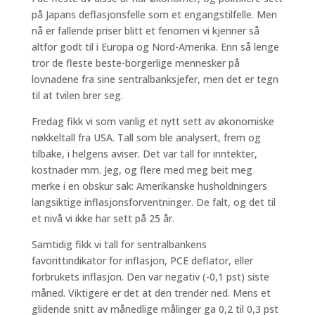
på Japans deflasjonsfelle som et engangstilfelle. Men
nå er fallende priser blitt et fenomen vi kjenner så
altfor godt til i Europa og Nord-Amerika. Enn så lenge
tror de fleste beste-borgerlige mennesker på
lovnadene fra sine sentralbanksjefer, men det er tegn
til at tvilen brer seg.
Fredag fikk vi som vanlig et nytt sett av økonomiske
nøkkeltall fra USA. Tall som ble analysert, frem og
tilbake, i helgens aviser. Det var tall for inntekter,
kostnader mm. Jeg, og flere med meg beit meg
merke i en obskur sak: Amerikanske husholdningers
langsiktige inflasjonsforventninger. De falt, og det til
et nivå vi ikke har sett på 25 år.
Samtidig fikk vi tall for sentralbankens
favorittindikator for inflasjon, PCE deflator, eller
forbrukets inflasjon. Den var negativ (-0,1 pst) siste
måned. Viktigere er det at den trender ned. Mens et
glidende snitt av månedlige målinger ga 0,2 til 0,3 pst