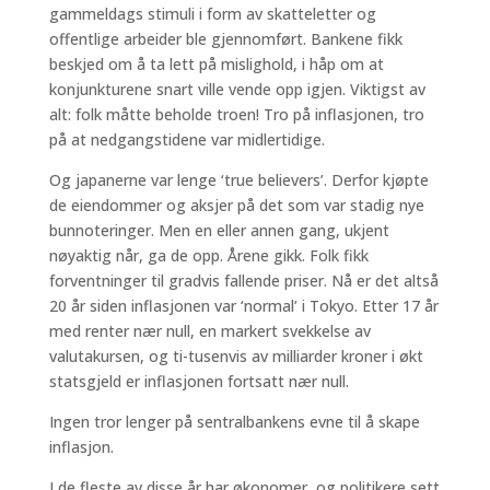
gammeldags stimuli i form av skatteletter og
offentlige arbeider ble gjennomført. Bankene fikk
beskjed om å ta lett på mislighold, i håp om at
konjunkturene snart ville vende opp igjen. Viktigst av
alt: folk måtte beholde troen! Tro på inflasjonen, tro
på at nedgangstidene var midlertidige.
Og japanerne var lenge ‘true believers’. Derfor kjøpte
de eiendommer og aksjer på det som var stadig nye
bunnoteringer. Men en eller annen gang, ukjent
nøyaktig når, ga de opp. Årene gikk. Folk fikk
forventninger til gradvis fallende priser. Nå er det altså
20 år siden inflasjonen var ‘normal’ i Tokyo. Etter 17 år
med renter nær null, en markert svekkelse av
valutakursen, og ti-tusenvis av milliarder kroner i økt
statsgjeld er inflasjonen fortsatt nær null.
Ingen tror lenger på sentralbankens evne til å skape
inflasjon.
I de fleste av disse år har økonomer, og politikere sett