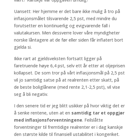
Uansett: Her hjemme er det bare ikke mulig å tro på
inflasjonsmålet tilsvarende 2,5 pst, med mindre du
forutsetter en kontinuerlig og evigvarende fall i
valutakursen. Men dessverre lover våre myndigheter
norske låntagere at de før eller siden får inflatert bort
gjelda si.
Ikke rart at gjeldsveksten fortsatt ligger på
faretruende høye 6,4 pst, selv ett år etter at oljeprisen
kollapset. De som tror på vårt inflasjonsmål på 2,5 pst
vil jo samtidig satse på at realrenten etter skatt, på
de beste boliglånene (med rente 2,1-2,5 pst), vil vise
seg å bli negativ.
I den senere tid er jeg blitt usikker på hvor viktig det er
å senke rentene, uten at en
samtidig tar et oppgjør
med inflasjonsforventningene
. Feilslåtte
forventninger til fremtidige realrenter er i dag kanskje
den største kilde til finansiell ustabilitet i kongeriket.