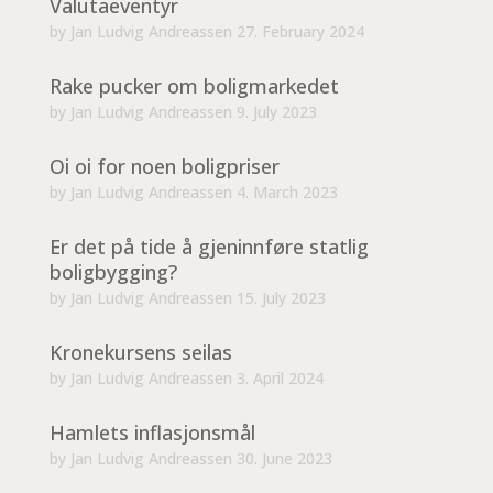
Valutaeventyr
by
Jan Ludvig Andreassen
27. February 2024
Rake pucker om boligmarkedet
by
Jan Ludvig Andreassen
9. July 2023
Oi oi for noen boligpriser
by
Jan Ludvig Andreassen
4. March 2023
Er det på tide å gjeninnføre statlig
boligbygging?
by
Jan Ludvig Andreassen
15. July 2023
Kronekursens seilas
by
Jan Ludvig Andreassen
3. April 2024
Hamlets inflasjonsmål
by
Jan Ludvig Andreassen
30. June 2023