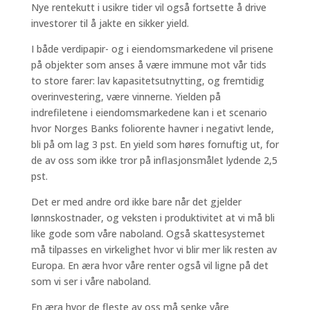
Nye rentekutt i usikre tider vil også fortsette å drive
investorer til å jakte en sikker yield.
I både verdipapir- og i eiendomsmarkedene vil prisene
på objekter som anses å være immune mot vår tids
to store farer: lav kapasitetsutnytting, og fremtidig
overinvestering, være vinnerne. Yielden på
indrefiletene i eiendomsmarkedene kan i et scenario
hvor Norges Banks foliorente havner i negativt lende,
bli på om lag 3 pst. En yield som høres fornuftig ut, for
de av oss som ikke tror på inflasjonsmålet lydende 2,5
pst.
Det er med andre ord ikke bare når det gjelder
lønnskostnader, og veksten i produktivitet at vi må bli
like gode som våre naboland. Også skattesystemet
må tilpasses en virkelighet hvor vi blir mer lik resten av
Europa. En æra hvor våre renter også vil ligne på det
som vi ser i våre naboland.
En æra hvor de fleste av oss må senke våre