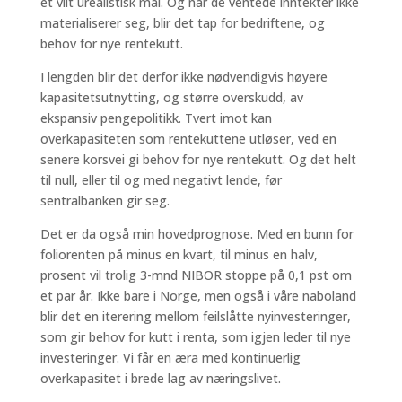
et vilt urealistisk mål. Og når de ventede inntekter ikke
materialiserer seg, blir det tap for bedriftene, og
behov for nye rentekutt.
I lengden blir det derfor ikke nødvendigvis høyere
kapasitetsutnytting, og større overskudd, av
ekspansiv pengepolitikk. Tvert imot kan
overkapasiteten som rentekuttene utløser, ved en
senere korsvei gi behov for nye rentekutt. Og det helt
til null, eller til og med negativt lende, før
sentralbanken gir seg.
Det er da også min hovedprognose. Med en bunn for
foliorenten på minus en kvart, til minus en halv,
prosent vil trolig 3-mnd NIBOR stoppe på 0,1 pst om
et par år. Ikke bare i Norge, men også i våre naboland
blir det en iterering mellom feilslåtte nyinvesteringer,
som gir behov for kutt i renta, som igjen leder til nye
investeringer. Vi får en æra med kontinuerlig
overkapasitet i brede lag av næringslivet.