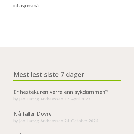
inflasjonsmål.
Mest lest siste 7 dager
Er hestekuren verre enn sykdommen?
by
Jan Ludvig Andreassen
12. April 2023
Nå faller Dovre
by
Jan Ludvig Andreassen
24. October 2024