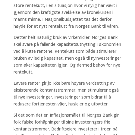
store rentekutt, i en situasjon hvor vi nylig har vært i
gjennom den kraftigste svekkelse av kronekursen i
manns minne. I Nasjonalbudsjettet tas det derfor
høyde for et nytt rentekutt fra Norges Bank til våren.
Detter helt naturlig bruk av virkemidler. Norges Bank
skal svare på fallende kapasitetsutnytting i økonomien
ved å kutte rentene. Rentekutt som både stimulerer
bruken av ledig kapasitet, men også til nyinvesteringer
som øker kapasiteten igjen. Og dermed behov for nye
rentekutt.
Lavere renter gir jo ikke bare høyere verdsetting av
eksisterende kontantstrømmer, men stimulerer også
til nye investeringer. Investeringer som bidrar til å
redusere fortjenestenivåer, husleier og utbytter.
Si det som det er: Inflasjonsmålet til Norges Bank gir
folk falske forhåpninger til sine investeringers frie
kontantstrømmer. Bedriftseiere investerer i troen på