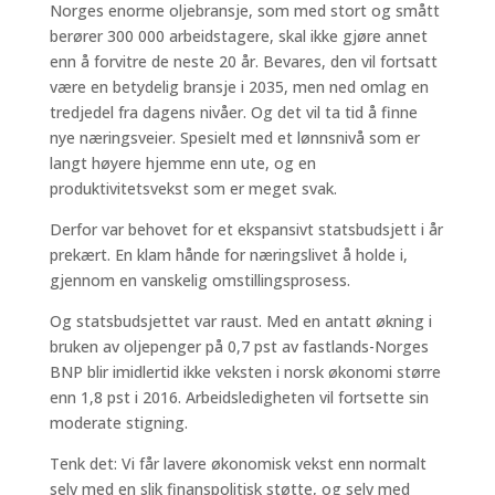
Norges enorme oljebransje, som med stort og smått
berører 300 000 arbeidstagere, skal ikke gjøre annet
enn å forvitre de neste 20 år. Bevares, den vil fortsatt
være en betydelig bransje i 2035, men ned omlag en
tredjedel fra dagens nivåer. Og det vil ta tid å finne
nye næringsveier. Spesielt med et lønnsnivå som er
langt høyere hjemme enn ute, og en
produktivitetsvekst som er meget svak.
Derfor var behovet for et ekspansivt statsbudsjett i år
prekært. En klam hånde for næringslivet å holde i,
gjennom en vanskelig omstillingsprosess.
Og statsbudsjettet var raust. Med en antatt økning i
bruken av oljepenger på 0,7 pst av fastlands-Norges
BNP blir imidlertid ikke veksten i norsk økonomi større
enn 1,8 pst i 2016. Arbeidsledigheten vil fortsette sin
moderate stigning.
Tenk det: Vi får lavere økonomisk vekst enn normalt
selv med en slik finanspolitisk støtte, og selv med