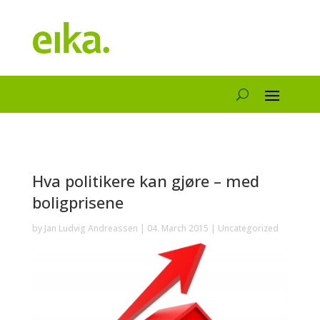
Hva politikere kan gjøre – med
boligprisene
by
Jan Ludvig Andreassen
|
04. March 2015
|
Uncategorized