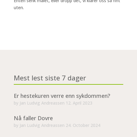
Enten senk målet, eller dropp det, vi klarer oss så fint
uten.
Mest lest siste 7 dager
Er hestekuren verre enn sykdommen?
by
Jan Ludvig Andreassen
12. April 2023
Nå faller Dovre
by
Jan Ludvig Andreassen
24. October 2024