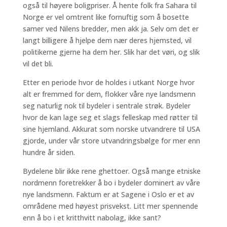
også til høyere boligpriser. Å hente folk fra Sahara til
Norge er vel omtrent like fornuftig som å bosette
samer ved Nilens bredder, men akk ja. Selv om det er
langt billigere å hjelpe dem nær deres hjemsted, vil
politikerne gjerne ha dem her. Slik har det vøri, og slik
vil det bli.
Etter en periode hvor de holdes i utkant Norge hvor
alt er fremmed for dem, flokker våre nye landsmenn
seg naturlig nok til bydeler i sentrale strøk. Bydeler
hvor de kan lage seg et slags felleskap med røtter til
sine hjemland. Akkurat som norske utvandrere til USA
gjorde, under vår store utvandringsbølge for mer enn
hundre år siden.
Bydelene blir ikke rene ghettoer. Også mange etniske
nordmenn foretrekker å bo i bydeler dominert av våre
nye landsmenn. Faktum er at Sagene i Oslo er et av
områdene med høyest prisvekst. Litt mer spennende
enn å bo i et kritthvitt nabolag, ikke sant?