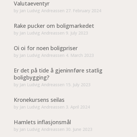
Valutaeventyr
by
Jan Ludvig Andreassen
27. February 2024
Rake pucker om boligmarkedet
by
Jan Ludvig Andreassen
9. July 2023
Oi oi for noen boligpriser
by
Jan Ludvig Andreassen
4. March 2023
Er det på tide å gjeninnføre statlig
boligbygging?
by
Jan Ludvig Andreassen
15. July 2023
Kronekursens seilas
by
Jan Ludvig Andreassen
3. April 2024
Hamlets inflasjonsmål
by
Jan Ludvig Andreassen
30. June 2023