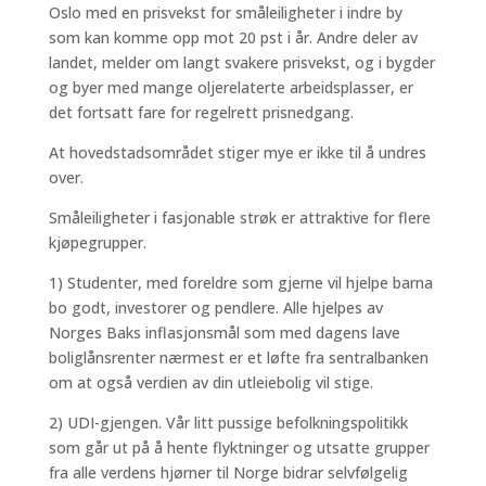
Oslo med en prisvekst for småleiligheter i indre by
som kan komme opp mot 20 pst i år. Andre deler av
landet, melder om langt svakere prisvekst, og i bygder
og byer med mange oljerelaterte arbeidsplasser, er
det fortsatt fare for regelrett prisnedgang.
At hovedstadsområdet stiger mye er ikke til å undres
over.
Småleiligheter i fasjonable strøk er attraktive for flere
kjøpegrupper.
1) Studenter, med foreldre som gjerne vil hjelpe barna
bo godt, investorer og pendlere. Alle hjelpes av
Norges Baks inflasjonsmål som med dagens lave
boliglånsrenter nærmest er et løfte fra sentralbanken
om at også verdien av din utleiebolig vil stige.
2) UDI-gjengen. Vår litt pussige befolkningspolitikk
som går ut på å hente flyktninger og utsatte grupper
fra alle verdens hjørner til Norge bidrar selvfølgelig