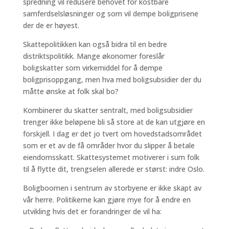
spredning vil redusere behovet for kostbare
samferdselsløsninger og som vil dempe boligprisene
der de er høyest.
Skattepolitikken kan også bidra til en bedre
distriktspolitikk. Mange økonomer foreslår
boligskatter som virkemiddel for å dempe
boligprisoppgang, men hva med boligsubsidier der du
måtte ønske at folk skal bo?
Kombinerer du skatter sentralt, med boligsubsidier
trenger ikke beløpene bli så store at de kan utgjøre en
forskjell. I dag er det jo tvert om hovedstadsområdet
som er et av de få områder hvor du slipper å betale
eiendomsskatt. Skattesystemet motiverer i sum folk
til å flytte dit, trengselen allerede er størst: indre Oslo.
Boligboomen i sentrum av storbyene er ikke skapt av
vår herre. Politikerne kan gjøre mye for å endre en
utvikling hvis det er forandringer de vil ha: