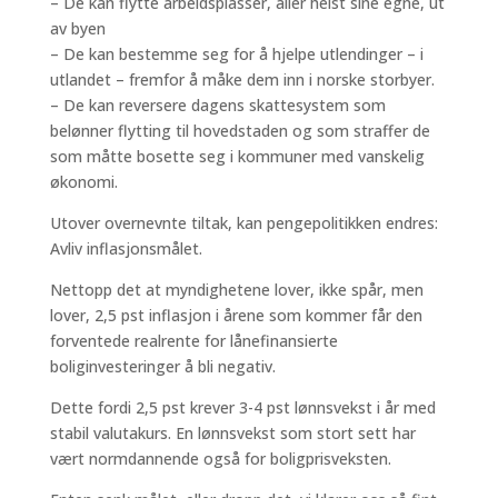
– De kan flytte arbeidsplasser, aller helst sine egne, ut
av byen
– De kan bestemme seg for å hjelpe utlendinger – i
utlandet – fremfor å måke dem inn i norske storbyer.
– De kan reversere dagens skattesystem som
belønner flytting til hovedstaden og som straffer de
som måtte bosette seg i kommuner med vanskelig
økonomi.
Utover overnevnte tiltak, kan pengepolitikken endres:
Avliv inflasjonsmålet.
Nettopp det at myndighetene lover, ikke spår, men
lover, 2,5 pst inflasjon i årene som kommer får den
forventede realrente for lånefinansierte
boliginvesteringer å bli negativ.
Dette fordi 2,5 pst krever 3-4 pst lønnsvekst i år med
stabil valutakurs. En lønnsvekst som stort sett har
vært normdannende også for boligprisveksten.