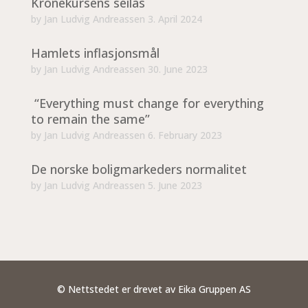
Kronekursens seilas
by
Jan Ludvig Andreassen
3. April 2024
Hamlets inflasjonsmål
by
Jan Ludvig Andreassen
30. June 2023
“Everything must change for everything
to remain the same”
by
Jan Ludvig Andreassen
6. February 2023
De norske boligmarkeders normalitet
by
Jan Ludvig Andreassen
5. June 2023
© Nettstedet er drevet av Eika Gruppen AS