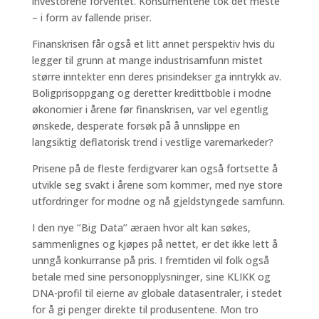
investorene forventet. Konsumentene tok det meste
– i form av fallende priser.
Finanskrisen får også et litt annet perspektiv hvis du
legger til grunn at mange industrisamfunn mistet
større inntekter enn deres prisindekser ga inntrykk av.
Boligprisoppgang og deretter kredittboble i modne
økonomier i årene før finanskrisen, var vel egentlig
ønskede, desperate forsøk på å unnslippe en
langsiktig deflatorisk trend i vestlige varemarkeder?
Prisene på de fleste ferdigvarer kan også fortsette å
utvikle seg svakt i årene som kommer, med nye store
utfordringer for modne og nå gjeldstyngede samfunn.
I den nye ‘’Big Data’’ æraen hvor alt kan søkes,
sammenlignes og kjøpes på nettet, er det ikke lett å
unngå konkurranse på pris. I fremtiden vil folk også
betale med sine personopplysninger, sine KLIKK og
DNA-profil til eierne av globale datasentraler, i stedet
for å gi penger direkte til produsentene. Mon tro