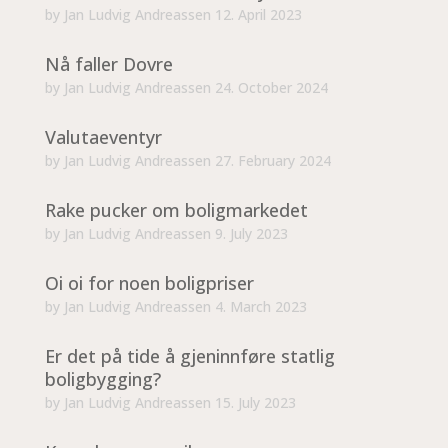
by
Jan Ludvig Andreassen
12. April 2023
Nå faller Dovre
by
Jan Ludvig Andreassen
24. October 2024
Valutaeventyr
by
Jan Ludvig Andreassen
27. February 2024
Rake pucker om boligmarkedet
by
Jan Ludvig Andreassen
9. July 2023
Oi oi for noen boligpriser
by
Jan Ludvig Andreassen
4. March 2023
Er det på tide å gjeninnføre statlig
boligbygging?
by
Jan Ludvig Andreassen
15. July 2023