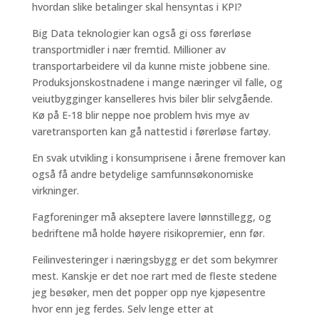
hvordan slike betalinger skal hensyntas i KPI?
Big Data teknologier kan også gi oss førerløse
transportmidler i nær fremtid. Millioner av
transportarbeidere vil da kunne miste jobbene sine.
Produksjonskostnadene i mange næringer vil falle, og
veiutbygginger kanselleres hvis biler blir selvgående.
Kø på E-18 blir neppe noe problem hvis mye av
varetransporten kan gå nattestid i førerløse fartøy.
En svak utvikling i konsumprisene i årene fremover kan
også få andre betydelige samfunnsøkonomiske
virkninger.
Fagforeninger må akseptere lavere lønnstillegg, og
bedriftene må holde høyere risikopremier, enn før.
Feilinvesteringer i næringsbygg er det som bekymrer
mest. Kanskje er det noe rart med de fleste stedene
jeg besøker, men det popper opp nye kjøpesentre
hvor enn jeg ferdes. Selv lenge etter at