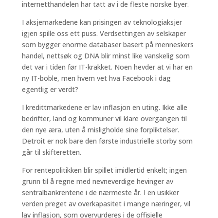
internetthandelen har tatt av i de fleste norske byer.
I aksjemarkedene kan prisingen av teknologiaksjer
igjen spille oss ett puss. Verdsettingen av selskaper
som bygger enorme databaser basert på menneskers
handel, nettsøk og DNA blir minst like vanskelig som
det var i tiden før IT-krakket. Noen hevder at vi har en
ny IT-boble, men hvem vet hva Facebook i dag
egentlig er verdt?
I kredittmarkedene er lav inflasjon en uting. Ikke alle
bedrifter, land og kommuner vil klare overgangen til
den nye æra, uten å misligholde sine forpliktelser.
Detroit er nok bare den første industrielle storby som
går til skifteretten.
For rentepolitikken blir spillet imidlertid enkelt; ingen
grunn til å regne med nevneverdige hevinger av
sentralbankrentene i de nærmeste år. I en usikker
verden preget av overkapasitet i mange næringer, vil
lav inflasjon, som overvurderes i de offisielle