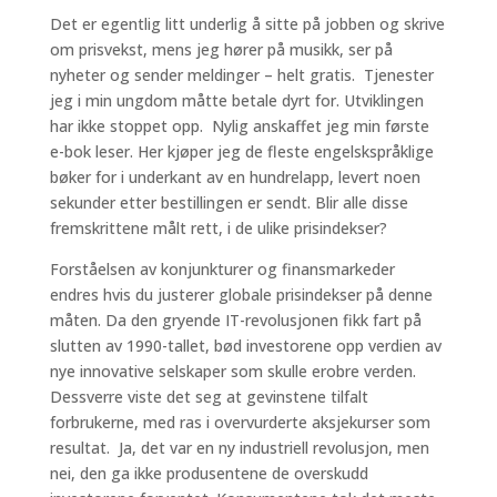
Det er egentlig litt underlig å sitte på jobben og skrive
om prisvekst, mens jeg hører på musikk, ser på
nyheter og sender meldinger – helt gratis. Tjenester
jeg i min ungdom måtte betale dyrt for. Utviklingen
har ikke stoppet opp. Nylig anskaffet jeg min første
e-bok leser. Her kjøper jeg de fleste engelskspråklige
bøker for i underkant av en hundrelapp, levert noen
sekunder etter bestillingen er sendt. Blir alle disse
fremskrittene målt rett, i de ulike prisindekser?
Forståelsen av konjunkturer og finansmarkeder
endres hvis du justerer globale prisindekser på denne
måten. Da den gryende IT-revolusjonen fikk fart på
slutten av 1990-tallet, bød investorene opp verdien av
nye innovative selskaper som skulle erobre verden.
Dessverre viste det seg at gevinstene tilfalt
forbrukerne, med ras i overvurderte aksjekurser som
resultat. Ja, det var en ny industriell revolusjon, men
nei, den ga ikke produsentene de overskudd