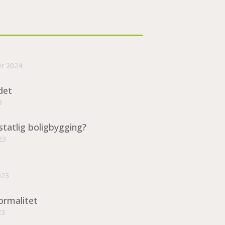
er 2024
det
3
statlig boligbygging?
23
023
ormalitet
23