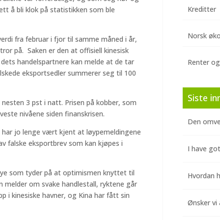
Kreditter
ett å bli klok på statistikken som ble
Norsk øk
verdi fra februar i fjor til samme måned i år,
or på. Saken er den at offisiell kinesisk
nn dets handelspartnere kan melde at de tar
Renter og
alskede eksportsedler summerer seg til 100
Siste in
 nesten 3 pst i natt. Prisen på kobber, som
laveste nivåene siden finanskrisen.
Den omve
Det har jo lenge vært kjent at løypemeldingene
 av falske eksportbrev som kan kjøpes i
I have got
 mye som tyder på at optimismen knyttet til
Hvordan hj
n melder om svake handlestall, ryktene går
 i kinesiske havner, og Kina har fått sin
Ønsker vi 