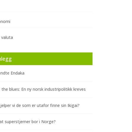
onomi
 valuta
nlegg
ndte Endaka
 the blues: En ny norsk industripolitikk kreves
elper vi de som er utafor finne sin Ikigai?
at superstjerner bor i Norge?