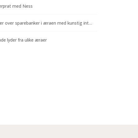
rprat med Ness
Funderinger over sparebanker i æraen med kunstig intelligens
e lyder fra ulike æraer