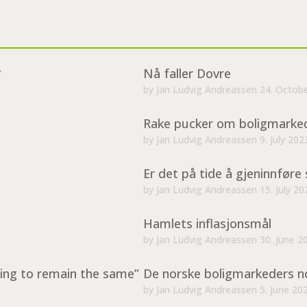
?
Nå faller Dovre
by
Jan Ludvig Andreassen
24. Octob
Rake pucker om boligmarke
by
Jan Ludvig Andreassen
9. July 202
Er det på tide å gjeninnføre 
by
Jan Ludvig Andreassen
15. July 20
Hamlets inflasjonsmål
by
Jan Ludvig Andreassen
30. June 2
ing to remain the same”
De norske boligmarkeders n
by
Jan Ludvig Andreassen
5. June 20