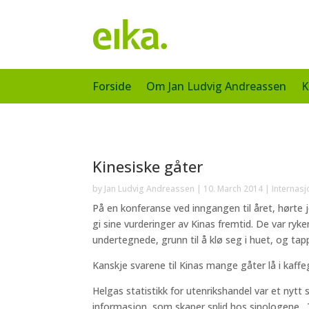
Forside
Om Jan Ludvig Andreassen
K
Kinesiske gåter
by
Jan Ludvig Andreassen
|
10. March 2014
|
Internas
På en konferanse ved inngangen til året, hørte
gi sine vurderinger av Kinas fremtid. De var ryk
undertegnede, grunn til å klø seg i huet, og tap
Kanskje svarene til Kinas mange gåter lå i kaff
Helgas statistikk for utenrikshandel var et nytt 
informasjon, som skaper splid hos sinologene. 