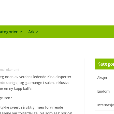
ategorier
Arkiv
Kategor
jonal økonomi
 jeg noen av verdens ledende Kina eksperter
Aksjer
ende uenige, og ga mange i salen, inklusive
pe en ny kopp kaffe.
Eindom
egruten?
Internasj
stykke svært så viktig, men forvirrende
Tallene var forferdelige, og som seg hør og