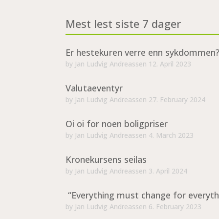
Mest lest siste 7 dager
Er hestekuren verre enn sykdommen
by
Jan Ludvig Andreassen
12. April 2023
Valutaeventyr
by
Jan Ludvig Andreassen
27. February 2024
Oi oi for noen boligpriser
by
Jan Ludvig Andreassen
4. March 2023
Kronekursens seilas
by
Jan Ludvig Andreassen
3. April 2024
“Everything must change for everyth
by
Jan Ludvig Andreassen
6. February 2023