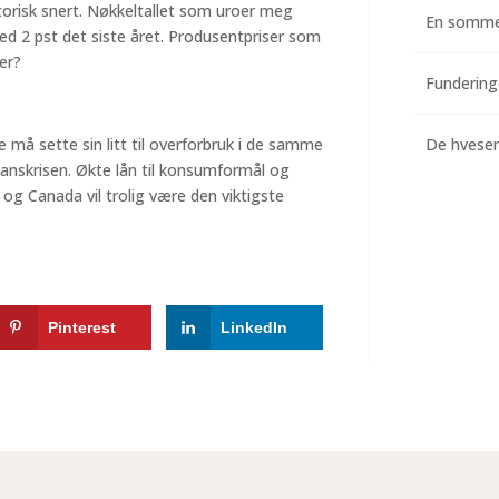
orisk snert. Nøkkeltallet som uroer meg
En somme
ed 2 pst det siste året. Produsentpriser som
er?
e må sette sin litt til overforbruk i de samme
De hvesend
anskrisen. Økte lån til konsumformål og
a og Canada vil trolig være den viktigste
Pinterest
LinkedIn