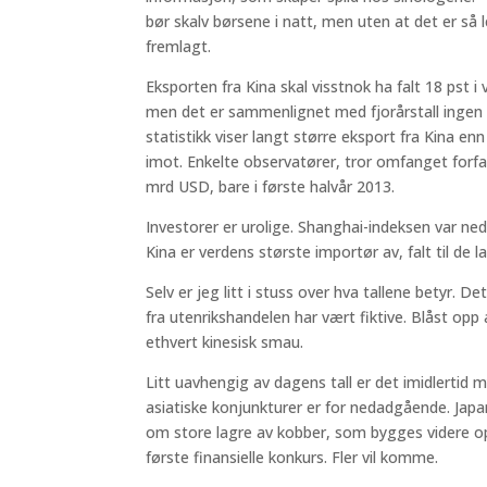
bør skalv børsene i natt, men uten at det er så l
fremlagt.
Eksporten fra Kina skal visstnok ha falt 18 pst i 
men det er sammenlignet med fjorårstall ingen tr
statistikk viser langt større eksport fra Kina e
imot. Enkelte observatører, tror omfanget forf
mrd USD, bare i første halvår 2013.
Investorer er urolige. Shanghai-indeksen var ned
Kina er verdens største importør av, falt til de 
Selv er jeg litt i stuss over hva tallene betyr. 
fra utenrikshandelen har vært fiktive. Blåst opp
ethvert kinesisk smau.
Litt uavhengig av dagens tall er det imidlertid
asiatiske konjunkturer er for nedadgående. Japa
om store lagre av kobber, som bygges videre opp
første finansielle konkurs. Fler vil komme.