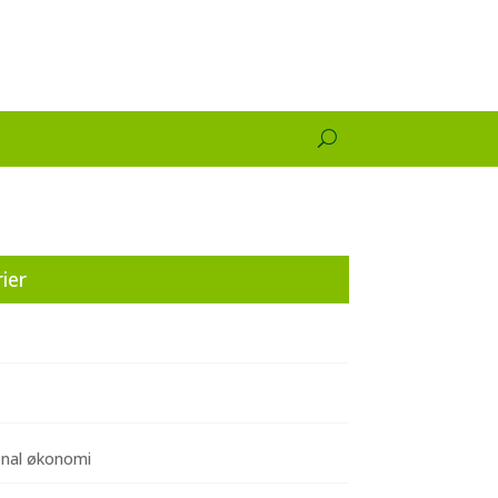
ier
onal økonomi