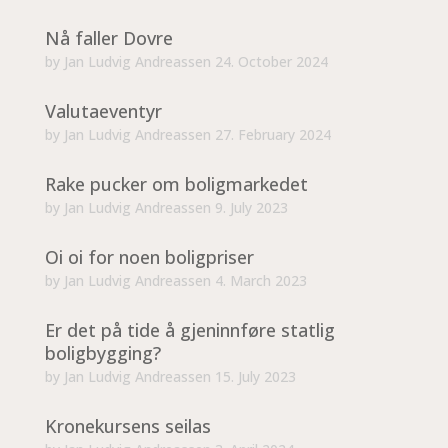
Nå faller Dovre
by
Jan Ludvig Andreassen
24. October 2024
Valutaeventyr
by
Jan Ludvig Andreassen
27. February 2024
Rake pucker om boligmarkedet
by
Jan Ludvig Andreassen
9. July 2023
Oi oi for noen boligpriser
by
Jan Ludvig Andreassen
4. March 2023
Er det på tide å gjeninnføre statlig
boligbygging?
by
Jan Ludvig Andreassen
15. July 2023
Kronekursens seilas