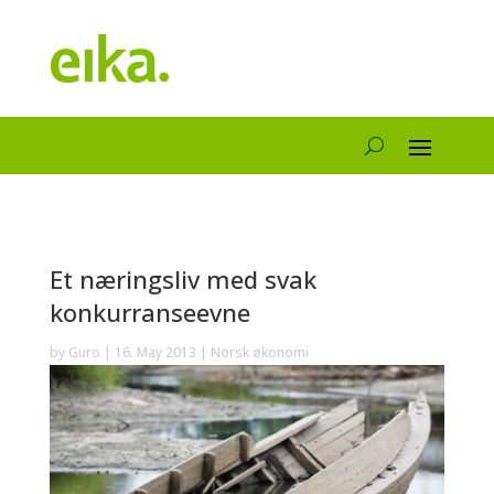
Et næringsliv med svak
konkurranseevne
by
Guro
|
16. May 2013
|
Norsk økonomi