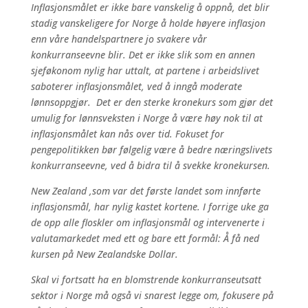
Inflasjonsmålet er ikke bare vanskelig å oppnå, det blir
stadig vanskeligere for Norge å holde høyere inflasjon
enn våre handelspartnere jo svakere vår
konkurranseevne blir. Det er ikke slik som en annen
sjeføkonom nylig har uttalt, at partene i arbeidslivet
saboterer inflasjonsmålet, ved å inngå moderate
lønnsoppgjør. Det er den sterke kronekurs som gjør det
umulig for lønnsveksten i Norge å være høy nok til at
inflasjonsmålet kan nås over tid. Fokuset for
pengepolitikken bør følgelig være å bedre næringslivets
konkurranseevne, ved å bidra til å svekke kronekursen.
New Zealand ,som var det første landet som innførte
inflasjonsmål, har nylig kastet kortene. I forrige uke ga
de opp alle floskler om inflasjonsmål og intervenerte i
valutamarkedet med ett og bare ett formål: Å få ned
kursen på New Zealandske Dollar.
Skal vi fortsatt ha en blomstrende konkurranseutsatt
sektor i Norge må også vi snarest legge om, fokusere på