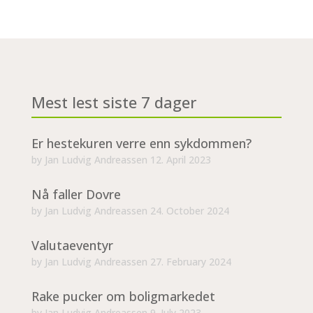
Mest lest siste 7 dager
Er hestekuren verre enn sykdommen?
by
Jan Ludvig Andreassen
12. April 2023
Nå faller Dovre
by
Jan Ludvig Andreassen
24. October 2024
Valutaeventyr
by
Jan Ludvig Andreassen
27. February 2024
Rake pucker om boligmarkedet
by
Jan Ludvig Andreassen
9. July 2023