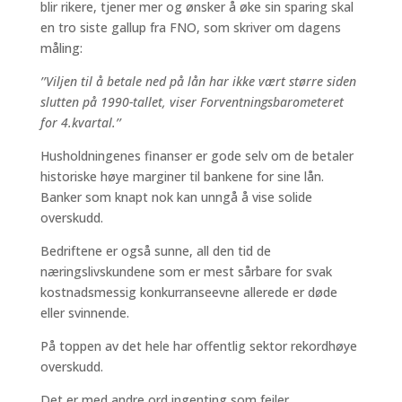
blir rikere, tjener mer og ønsker å øke sin sparing skal
en tro siste gallup fra FNO, som skriver om dagens
måling:
’’Viljen til å betale ned på lån har ikke vært større siden
slutten på 1990-tallet, viser Forventningsbarometeret
for 4.kvartal.’’
Husholdningenes finanser er gode selv om de betaler
historiske høye marginer til bankene for sine lån.
Banker som knapt nok kan unngå å vise solide
overskudd.
Bedriftene er også sunne, all den tid de
næringslivskundene som er mest sårbare for svak
kostnadsmessig konkurranseevne allerede er døde
eller svinnende.
På toppen av det hele har offentlig sektor rekordhøye
overskudd.
Det er med andre ord ingenting som feiler