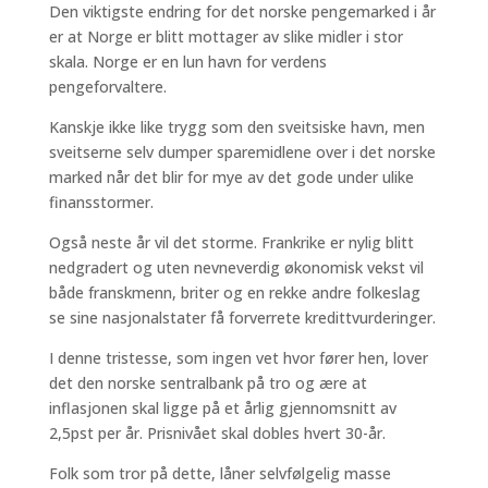
Den viktigste endring for det norske pengemarked i år
er at Norge er blitt mottager av slike midler i stor
skala. Norge er en lun havn for verdens
pengeforvaltere.
Kanskje ikke like trygg som den sveitsiske havn, men
sveitserne selv dumper sparemidlene over i det norske
marked når det blir for mye av det gode under ulike
finansstormer.
Også neste år vil det storme. Frankrike er nylig blitt
nedgradert og uten nevneverdig økonomisk vekst vil
både franskmenn, briter og en rekke andre folkeslag
se sine nasjonalstater få forverrete kredittvurderinger.
I denne tristesse, som ingen vet hvor fører hen, lover
det den norske sentralbank på tro og ære at
inflasjonen skal ligge på et årlig gjennomsnitt av
2,5pst per år. Prisnivået skal dobles hvert 30-år.
Folk som tror på dette, låner selvfølgelig masse