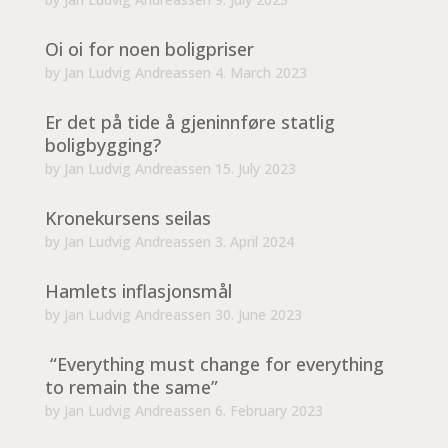
Oi oi for noen boligpriser
by
Jan Ludvig Andreassen
4. March 2023
Er det på tide å gjeninnføre statlig
boligbygging?
by
Jan Ludvig Andreassen
15. July 2023
Kronekursens seilas
by
Jan Ludvig Andreassen
3. April 2024
Hamlets inflasjonsmål
by
Jan Ludvig Andreassen
30. June 2023
“Everything must change for everything
to remain the same”
by
Jan Ludvig Andreassen
6. February 2023