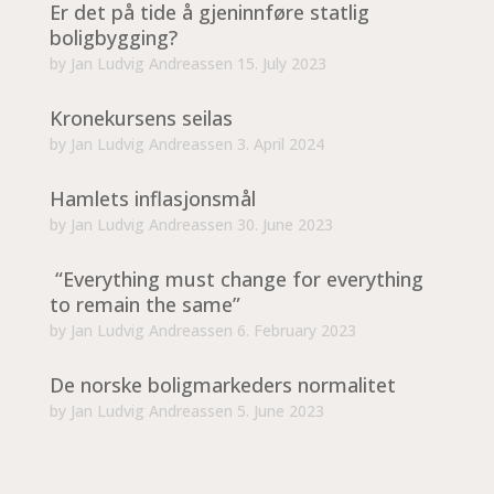
Er det på tide å gjeninnføre statlig
boligbygging?
by
Jan Ludvig Andreassen
15. July 2023
Kronekursens seilas
by
Jan Ludvig Andreassen
3. April 2024
Hamlets inflasjonsmål
by
Jan Ludvig Andreassen
30. June 2023
“Everything must change for everything
to remain the same”
by
Jan Ludvig Andreassen
6. February 2023
De norske boligmarkeders normalitet
by
Jan Ludvig Andreassen
5. June 2023