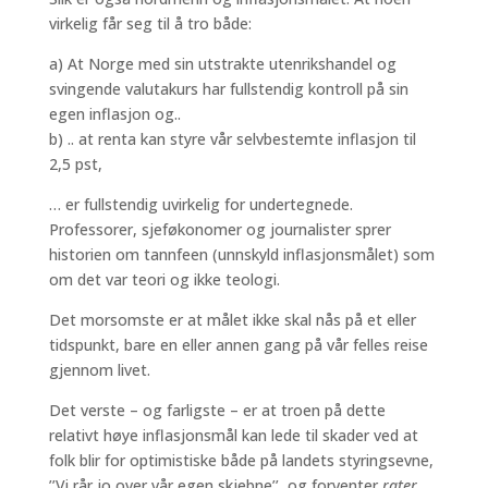
virkelig får seg til å tro både:
a) At Norge med sin utstrakte utenrikshandel og
svingende valutakurs har fullstendig kontroll på sin
egen inflasjon og..
b) .. at renta kan styre vår selvbestemte inflasjon til
2,5 pst,
… er fullstendig uvirkelig for undertegnede.
Professorer, sjeføkonomer og journalister sprer
historien om tannfeen (unnskyld inflasjonsmålet) som
om det var teori og ikke teologi.
Det morsomste er at målet ikke skal nås på et eller
tidspunkt, bare en eller annen gang på vår felles reise
gjennom livet.
Det verste – og farligste – er at troen på dette
relativt høye inflasjonsmål kan lede til skader ved at
folk blir for optimistiske både på landets styringsevne,
’’Vi rår jo over vår egen skjebne’’, og forventer
rater