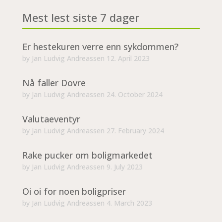
Mest lest siste 7 dager
Er hestekuren verre enn sykdommen?
by
Jan Ludvig Andreassen
12. April 2023
Nå faller Dovre
by
Jan Ludvig Andreassen
24. October 2024
Valutaeventyr
by
Jan Ludvig Andreassen
27. February 2024
Rake pucker om boligmarkedet
by
Jan Ludvig Andreassen
9. July 2023
Oi oi for noen boligpriser
by
Jan Ludvig Andreassen
4. March 2023