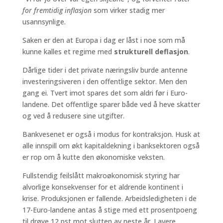
for fremtidig inflasjon
som virker stadig mer
usannsynlige.
Saken er den at Europa i dag er låst i noe som må
kunne kalles et regime med
strukturell deflasjon
.
Dårlige tider i det private næringsliv burde antenne
investeringsiveren i den offentlige sektor. Men den
gang ei. Tvert imot spares det som aldri før i Euro-
landene. Det offentlige sparer både ved å heve skatter
og ved å redusere sine utgifter.
Bankvesenet er også i modus for kontraksjon. Husk at
alle innspill om økt kapitaldekning i banksektoren også
er rop om å kutte den økonomiske veksten.
Fullstendig feilslått makroøkonomisk styring har
alvorlige konsekvenser for et aldrende kontinent i
krise. Produksjonen er fallende. Arbeidsledigheten i de
17-Euro-landene antas å stige med ett prosentpoeng
til drøye 12 pst mot slutten av neste år. Lavere