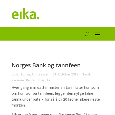
Norges Bank og tannfeen
by
Jan Ludvig Andreassen
|
31. October 2012
|
Norsk
økonomi
,
Renter og valuta
Hver gang min datter mister en tann, later hun som
om hun tror på tannfeen, legger den nylige falne
tanna under puta – for så å bli 20 kroner rikere neste
morgen.
Slik er også nordmenn og inflasjonsmålet. At noen