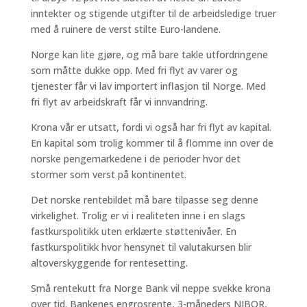
inntekter og stigende utgifter til de arbeidsledige truer
med å ruinere de verst stilte Euro-landene.
Norge kan lite gjøre, og må bare takle utfordringene
som måtte dukke opp. Med fri flyt av varer og
tjenester får vi lav importert inflasjon til Norge. Med
fri flyt av arbeidskraft får vi innvandring.
Krona vår er utsatt, fordi vi også har fri flyt av kapital.
En kapital som trolig kommer til å flomme inn over de
norske pengemarkedene i de perioder hvor det
stormer som verst på kontinentet.
Det norske rentebildet må bare tilpasse seg denne
virkelighet. Trolig er vi i realiteten inne i en slags
fastkurspolitikk uten erklærte støttenivåer. En
fastkurspolitikk hvor hensynet til valutakursen blir
altoverskyggende for rentesetting.
Små rentekutt fra Norge Bank vil neppe svekke krona
over tid. Bankenes engrosrente, 3-måneders NIBOR,