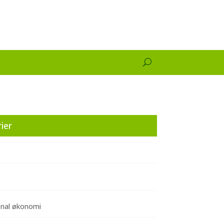
ier
onal økonomi