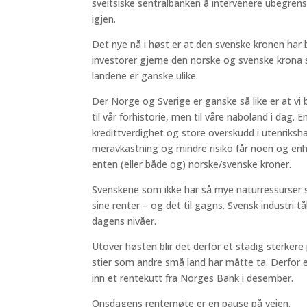
sveitsiske sentralbanken å intervenere ubegrens
igjen.
Det nye nå i høst er at den svenske kronen har bl
investorer gjerne den norske og svenske krona sa
landene er ganske ulike.
Der Norge og Sverige er ganske så like er at vi b
til vår forhistorie, men til våre naboland i dag. 
kredittverdighet og store overskudd i utenriks
meravkastning og mindre risiko får noen og enhve
enten (eller både og) norske/svenske kroner.
Svenskene som ikke har så mye naturressurser so
sine renter – og det til gagns. Svensk industri tå
dagens nivåer.
Utover høsten blir det derfor et stadig sterke
stier som andre små land har måtte ta. Derfor 
inn et rentekutt fra Norges Bank i desember.
Onsdagens rentemøte er en pause på veien.