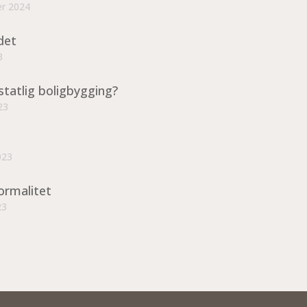
er 2024
det
3
statlig boligbygging?
23
023
ormalitet
23