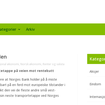
ategorier
Arkiv
den
Kategor
sjonal økonomi
,
Norsk økonomi
,
Renter og valuta
tetappe på veien mot rentekutt
Aksjer
gere at Norges Bank holder på å miste
Eindom
bart på en ferd mot europeiske tilstander i
likt den vei de fleste andre små vest-
 sin neste transportetappe ved Norges
Internasj