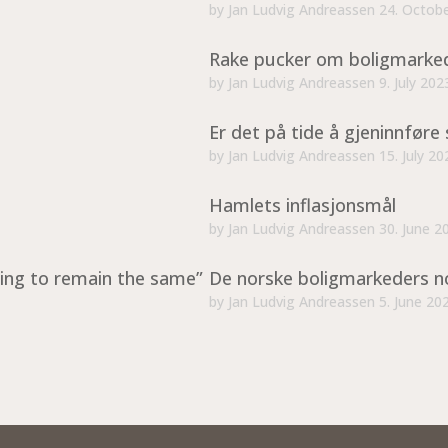
by
Jan Ludvig Andreassen
24. Octob
Rake pucker om boligmarke
by
Jan Ludvig Andreassen
9. July 202
Er det på tide å gjeninnføre 
by
Jan Ludvig Andreassen
15. July 20
Hamlets inflasjonsmål
by
Jan Ludvig Andreassen
30. June 2
ing to remain the same”
De norske boligmarkeders n
by
Jan Ludvig Andreassen
5. June 20