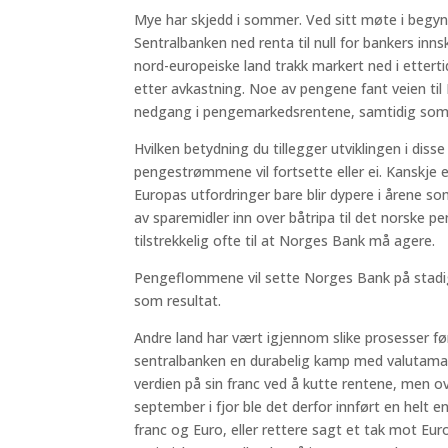
Mye har skjedd i sommer. Ved sitt møte i begyn
Sentralbanken ned renta til null for bankers inn
nord-europeiske land trakk markert ned i etterti
etter avkastning. Noe av pengene fant veien til N
nedgang i pengemarkedsrentene, samtidig som
Hvilken betydning du tillegger utviklingen i di
pengestrømmene vil fortsette eller ei. Kanskje 
Europas utfordringer bare blir dypere i årene 
av sparemidler inn over båtripa til det norske p
tilstrekkelig ofte til at Norges Bank må agere.
Pengeflommene vil sette Norges Bank på stadig
som resultat.
Andre land har vært igjennom slike prosesser før
sentralbanken en durabelig kamp med valutamar
verdien på sin franc ved å kutte rentene, men o
september i fjor ble det derfor innført en helt e
franc og Euro, eller rettere sagt et tak mot Euro