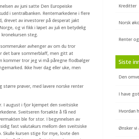
Kreditter
nelsen av juni satte Den Europeiske
skudd i sentralbanken. Rentemarkedene i flere
d, drevet av investorer på desperat jakt
Norsk øk
orge, og vi fikk i løpet av juli en betydelig
 kronekursen steg.
Renter og
sse sommeruker avhenger av om du tror
er det bare sommerblaff, men gitt at
som kommer tror jeg vi må påregne flodbølger
Siste in
engemarked. Ikke hver dag eller uke, men
Den omve
 større prøver, med lavere norske renter
I have got
. I august i fjor kjempet den sveitsiske
Hvordan hj
kedene. Sveitseren forsøkte å få ned
vermakten ble for stor. I begynnelsen av
nsidig fast valutakurs mellom den sveitsiske
Ønsker vi 
. Skulle kursen stige for mye, lovte den