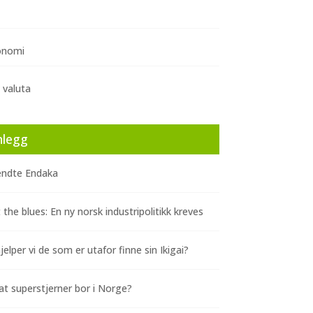
onomi
 valuta
nlegg
ndte Endaka
 the blues: En ny norsk industripolitikk kreves
elper vi de som er utafor finne sin Ikigai?
at superstjerner bor i Norge?