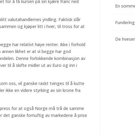
et for å få kursen på sin kjære franc ned
En somme
itt valutahandlernes yndling. Faktisk slår
mmen og kjøper litt i hver, til tross for at
De hvesend
egge har relativt høye renter. Ikke i forhold
En annen likhet er at vi begge har god
handelen. Denne forlokkende kombinasjon av
r til å skifte midler ut av Euro og inn i
m oss, vil ganske raskt tvinges til å kutte
ler ikke en videre styrking av sin krone fra
re press for at også Norge må trå de samme
er det ganske fornuftig av markedene å prise