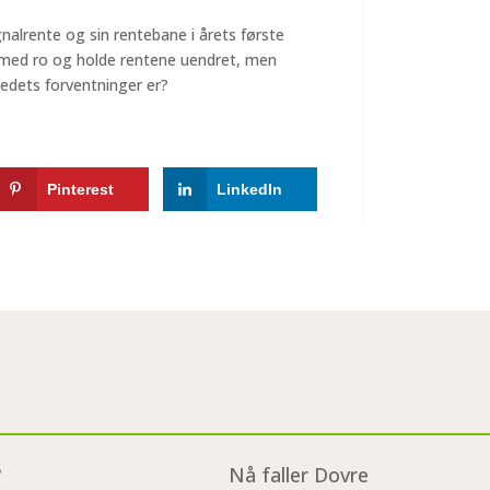
nalrente og sin rentebane i årets første
t med ro og holde rentene uendret, men
kedets forventninger er?
Pinterest
LinkedIn
?
Nå faller Dovre