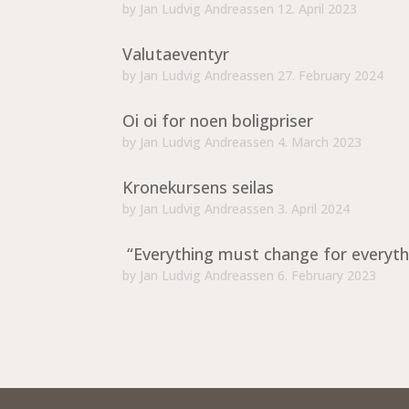
by
Jan Ludvig Andreassen
12. April 2023
Valutaeventyr
by
Jan Ludvig Andreassen
27. February 2024
Oi oi for noen boligpriser
by
Jan Ludvig Andreassen
4. March 2023
Kronekursens seilas
by
Jan Ludvig Andreassen
3. April 2024
“Everything must change for everyth
by
Jan Ludvig Andreassen
6. February 2023