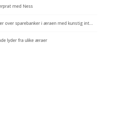
rprat med Ness
Funderinger over sparebanker i æraen med kunstig intelligens
e lyder fra ulike æraer