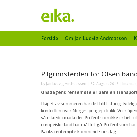
Forside
Om Jan Ludvig Andreassen
K
Pilgrimsferden for Olsen ban
by
Jan Ludvig Andreassen
|
27. August 2012
|
Interna
Onsdagens rentemøte er bare en transpor
I løpet av sommeren har det blitt stadig tydeli
kontrollen over Norges pengepolitikk. Vi er åpen
våre kredittmarkeder. En ferd som ikke er helt u
europeiske land har måttet gå. En ferd som har
Banks rentemøte kommende onsdag.