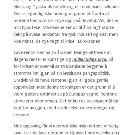
eldes, og Tysklands befolkning er tendensielt fallende.
Det er egentlig ikke noen god grunn til å anta at
rentene her kommer mye opp i vår levetid. Vel, det er
min hypotese. Markedene ser ut til å ha lagt større
vekt på svake nøkkeltall fra tysk industri og sist, men
ikke minst, de nye tegn til krise i Euro-sonen.
Lave renter kan ha to årsaker. Mange vil hevde at
dagens renter er kunstige og
midlertidige lave.
Så
fort krisen er over vil sentralbankene begynne å
stramme inn igjen på sin løsslupne pengepolitikk.
Gradvis vil de heve rentene igjen -til gode gamle
toppnivåer. Med denne tolkningen er det grunn til å
være ganske optimistisk på Europas vegne. Rentene
stimulerer økonomien. Det er kun et tidsspørsmål før
ting tar av igjen, med sterk vekst i investeringer og
konsum.
Noe oppsving får vi derimot ikke hvis rentene er varig
lave. Hvis de lave rentene er tilpasset normalveksten i