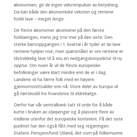
økonomien, gir de ingen vekstimpulser av betydning.
Da kan både den økonomiske veksten og rentene
forbli lave – meget lenge.
De fleste økonomer abonnerer på den første
forklaringen, mens jeg tror mer på den siste. Den
sterke børsoppgangen i 1. kvartal i år tyder at de lave
rentene hjelper noe, men spørsmålet er om rentene er
tilstrekkelig lave til å snu en nedgangskonjunktur til ny
opptur. Om noen år vil de fleste europeiske
befolkninger være klart mindre enn de er i dag.
Landene vil ha færre folk med en høyere
gjennomsnittsalder enn nå. Store deler av Europa vil
gå tørrskodd fra finanskrise til eldrebølge.
Derfor har vår sentralbank tatt til orde for å både
kutte i bruken av oljepenger og å plassere flere av
midlene utenfor det europeiske kontinent. På det siste
punktet har den også fått med seg regjeringen.
Statens Pensjonsfond Utland, det som på folkemunne