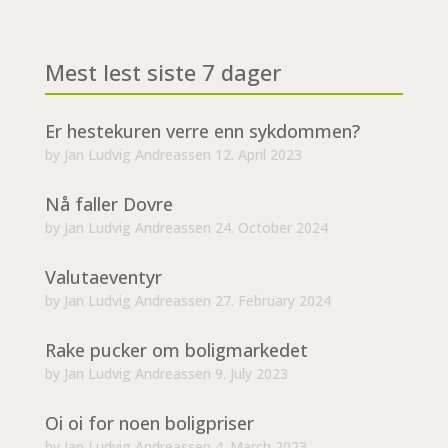
Mest lest siste 7 dager
Er hestekuren verre enn sykdommen?
by
Jan Ludvig Andreassen
12. April 2023
Nå faller Dovre
by
Jan Ludvig Andreassen
24. October 2024
Valutaeventyr
by
Jan Ludvig Andreassen
27. February 2024
Rake pucker om boligmarkedet
by
Jan Ludvig Andreassen
9. July 2023
Oi oi for noen boligpriser
by
Jan Ludvig Andreassen
4. March 2023