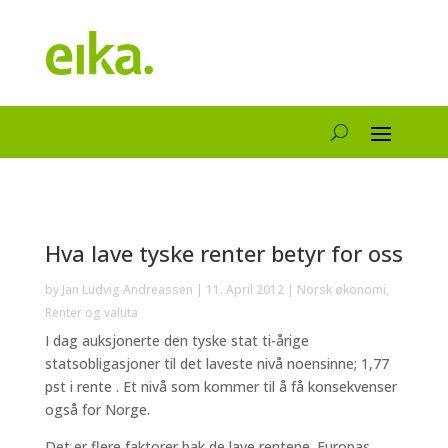
Hva lave tyske renter betyr for oss
by
Jan Ludvig Andreassen
|
11. April 2012
|
Norsk økonomi
,
Renter og valuta
I dag auksjonerte den tyske stat ti-årige
statsobligasjoner til det laveste nivå noensinne; 1,77
pst i rente . Et nivå som kommer til å få konsekvenser
også for Norge.
Det er flere faktorer bak de lave rentene. Europas