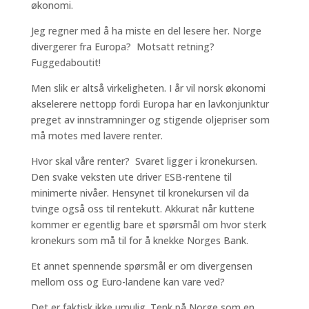
økonomi.
Jeg regner med å ha miste en del lesere her. Norge
divergerer fra Europa? Motsatt retning?
Fuggedaboutit!
Men slik er altså virkeligheten. I år vil norsk økonomi
akselerere nettopp fordi Europa har en lavkonjunktur
preget av innstramninger og stigende oljepriser som
må motes med lavere renter.
Hvor skal våre renter? Svaret ligger i kronekursen.
Den svake veksten ute driver ESB-rentene til
minimerte nivåer. Hensynet til kronekursen vil da
tvinge også oss til rentekutt. Akkurat når kuttene
kommer er egentlig bare et spørsmål om hvor sterk
kronekurs som må til for å knekke Norges Bank.
Et annet spennende spørsmål er om divergensen
mellom oss og Euro-landene kan vare ved?
Det er faktisk ikke umulig. Tenk på Norge som en