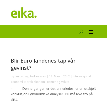
Blir Euro-landenes tap vår
gevinst?
by
Jan Ludvig Andreassen
|
13. March 2012
|
Internasjonal
økonomi
,
Norsk økonomi
,
Renter og valuta
– Denne gangen er det annerledes, er en utskjelt
konklusjon i økonomiske analyser. Du må ikke tro på
slikt.