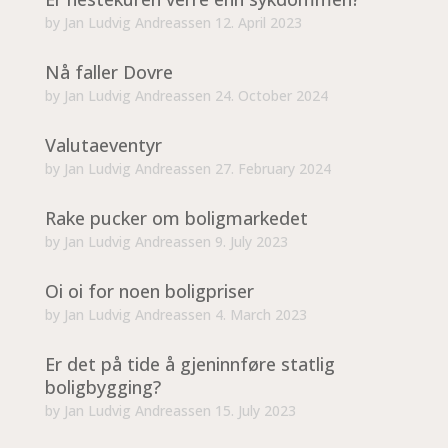
by
Jan Ludvig Andreassen
12. April 2023
Nå faller Dovre
by
Jan Ludvig Andreassen
24. October 2024
Valutaeventyr
by
Jan Ludvig Andreassen
27. February 2024
Rake pucker om boligmarkedet
by
Jan Ludvig Andreassen
9. July 2023
Oi oi for noen boligpriser
by
Jan Ludvig Andreassen
4. March 2023
Er det på tide å gjeninnføre statlig
boligbygging?
by
Jan Ludvig Andreassen
15. July 2023