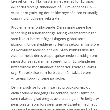
Likevel kan jeg ikke forstå annet enn at for Europas
del er det virkelig annerledes nå. Euro-landenes BNP-
vekst er negativ, og det er ikke mye håp om et snarlig
oppsving til tidligere vekstrater.
Problemene er omfattende. Deres innbyggere har
vendt seg til arbeidsbetingelser og velferdsordninger
som ikke er bærekraftige i dagens globaliserte
økonomi. Underskuddene i offentlig sektor er for store
og konkurranseevnen er skral. Sterk konkurranse fra
Asia har holdt deres eksportpriser nede samtidig som
importtunge råvarer har steget i pris. Euro-landenes
bytteforhold mot utlandet har derfor gradvis svekket
seg. En svekkelse som fortsetter i år, takket være
vinterens hopp i prisene på råolje.
Denne gradvise forverringen av produksjonen, og
enda sterkere nedgang i inntektene, skjer i samfunn
som i økende grad preges av eldrebølgen. En bølge av
pensjonister som forsvarer sine rettigheter med nebb
og klør på bekostning av ungdom som prøver å nå de