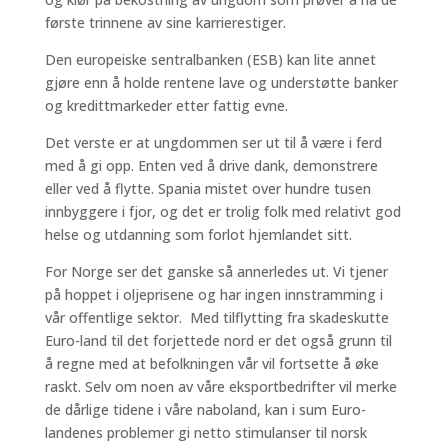
første trinnene av sine karrierestiger.
Den europeiske sentralbanken (ESB) kan lite annet
gjøre enn å holde rentene lave og understøtte banker
og kredittmarkeder etter fattig evne.
Det verste er at ungdommen ser ut til å være i ferd
med å gi opp. Enten ved å drive dank, demonstrere
eller ved å flytte. Spania mistet over hundre tusen
innbyggere i fjor, og det er trolig folk med relativt god
helse og utdanning som forlot hjemlandet sitt.
For Norge ser det ganske så annerledes ut. Vi tjener
på hoppet i oljeprisene og har ingen innstramming i
vår offentlige sektor. Med tilflytting fra skadeskutte
Euro-land til det forjettede nord er det også grunn til
å regne med at befolkningen vår vil fortsette å øke
raskt. Selv om noen av våre eksportbedrifter vil merke
de dårlige tidene i våre naboland, kan i sum Euro-
landenes problemer gi netto stimulanser til norsk