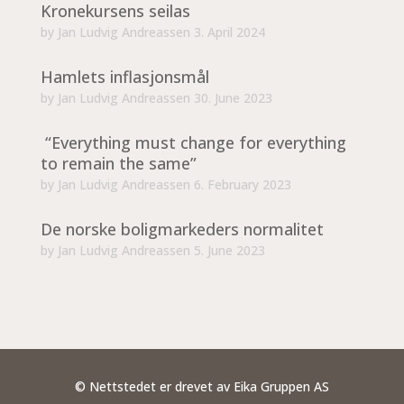
Kronekursens seilas
by
Jan Ludvig Andreassen
3. April 2024
Hamlets inflasjonsmål
by
Jan Ludvig Andreassen
30. June 2023
“Everything must change for everything
to remain the same”
by
Jan Ludvig Andreassen
6. February 2023
De norske boligmarkeders normalitet
by
Jan Ludvig Andreassen
5. June 2023
© Nettstedet er drevet av Eika Gruppen AS