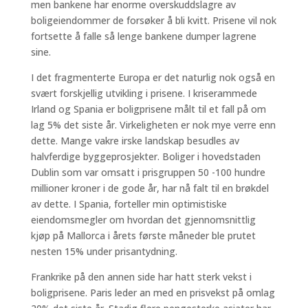
men bankene har enorme overskuddslagre av
boligeiendommer de forsøker å bli kvitt. Prisene vil nok
fortsette å falle så lenge bankene dumper lagrene
sine.
I det fragmenterte Europa er det naturlig nok også en
svært forskjellig utvikling i prisene. I kriserammede
Irland og Spania er boligprisene målt til et fall på om
lag 5% det siste år. Virkeligheten er nok mye verre enn
dette. Mange vakre irske landskap besudles av
halvferdige byggeprosjekter. Boliger i hovedstaden
Dublin som var omsatt i prisgruppen 50 -100 hundre
millioner kroner i de gode år, har nå falt til en brøkdel
av dette. I Spania, forteller min optimistiske
eiendomsmegler om hvordan det gjennomsnittlig
kjøp på Mallorca i årets første måneder ble prutet
nesten 15% under prisantydning.
Frankrike på den annen side har hatt sterk vekst i
boligprisene. Paris leder an med en prisvekst på omlag