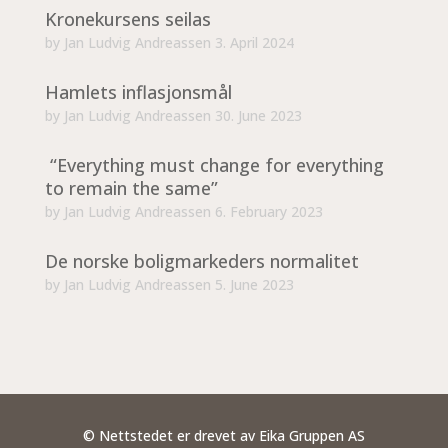
Kronekursens seilas
by
Jan Ludvig Andreassen
3. April 2024
Hamlets inflasjonsmål
by
Jan Ludvig Andreassen
30. June 2023
“Everything must change for everything
to remain the same”
by
Jan Ludvig Andreassen
6. February 2023
De norske boligmarkeders normalitet
by
Jan Ludvig Andreassen
5. June 2023
© Nettstedet er drevet av Eika Gruppen AS