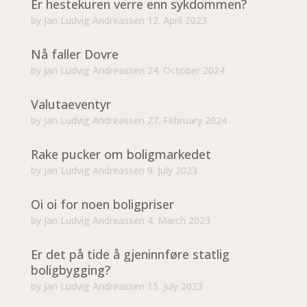
Er hestekuren verre enn sykdommen?
by
Jan Ludvig Andreassen
12. April 2023
Nå faller Dovre
by
Jan Ludvig Andreassen
24. October 2024
Valutaeventyr
by
Jan Ludvig Andreassen
27. February 2024
Rake pucker om boligmarkedet
by
Jan Ludvig Andreassen
9. July 2023
Oi oi for noen boligpriser
by
Jan Ludvig Andreassen
4. March 2023
Er det på tide å gjeninnføre statlig
boligbygging?
by
Jan Ludvig Andreassen
15. July 2023