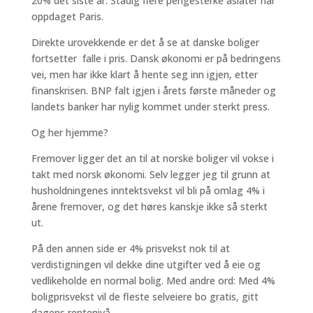
20% det siste år. Stadig flere pengesterke asiater har
oppdaget Paris.
Direkte urovekkende er det å se at danske boliger
fortsetter falle i pris. Dansk økonomi er på bedringens
vei, men har ikke klart å hente seg inn igjen, etter
finanskrisen. BNP falt igjen i årets første måneder og
landets banker har nylig kommet under sterkt press.
Og her hjemme?
Fremover ligger det an til at norske boliger vil vokse i
takt med norsk økonomi. Selv legger jeg til grunn at
husholdningenes inntektsvekst vil bli på omlag 4% i
årene fremover, og det høres kanskje ikke så sterkt
ut.
På den annen side er 4% prisvekst nok til at
verdistigningen vil dekke dine utgifter ved å eie og
vedlikeholde en normal bolig. Med andre ord: Med 4%
boligprisvekst vil de fleste selveiere bo gratis, gitt
dagens rentenivå.