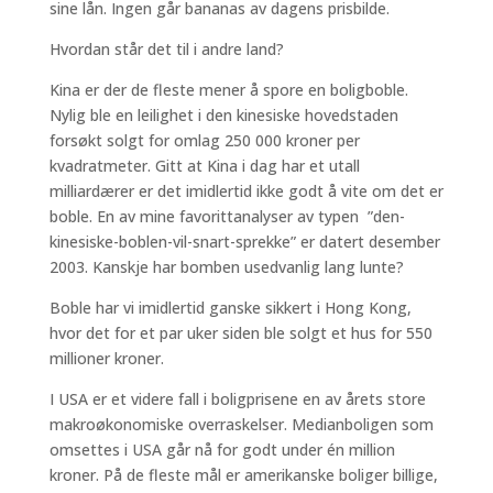
sine lån. Ingen går bananas av dagens prisbilde.
Hvordan står det til i andre land?
Kina er der de fleste mener å spore en boligboble.
Nylig ble en leilighet i den kinesiske hovedstaden
forsøkt solgt for omlag 250 000 kroner per
kvadratmeter. Gitt at Kina i dag har et utall
milliardærer er det imidlertid ikke godt å vite om det er
boble. En av mine favorittanalyser av typen ”den-
kinesiske-boblen-vil-snart-sprekke” er datert desember
2003. Kanskje har bomben usedvanlig lang lunte?
Boble har vi imidlertid ganske sikkert i Hong Kong,
hvor det for et par uker siden ble solgt et hus for 550
millioner kroner.
I USA er et videre fall i boligprisene en av årets store
makroøkonomiske overraskelser. Medianboligen som
omsettes i USA går nå for godt under én million
kroner. På de fleste mål er amerikanske boliger billige,