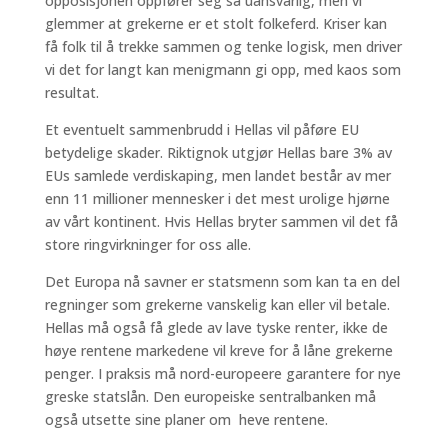
opposisjonen oppfører seg så uansvarlig, men vi
glemmer at grekerne er et stolt folkeferd. Kriser kan
få folk til å trekke sammen og tenke logisk, men driver
vi det for langt kan menigmann gi opp, med kaos som
resultat.
Et eventuelt sammenbrudd i Hellas vil påføre EU
betydelige skader. Riktignok utgjør Hellas bare 3% av
EUs samlede verdiskaping, men landet består av mer
enn 11 millioner mennesker i det mest urolige hjørne
av vårt kontinent. Hvis Hellas bryter sammen vil det få
store ringvirkninger for oss alle.
Det Europa nå savner er statsmenn som kan ta en del
regninger som grekerne vanskelig kan eller vil betale.
Hellas må også få glede av lave tyske renter, ikke de
høye rentene markedene vil kreve for å låne grekerne
penger. I praksis må nord-europeere garantere for nye
greske statslån. Den europeiske sentralbanken må
også utsette sine planer om heve rentene.