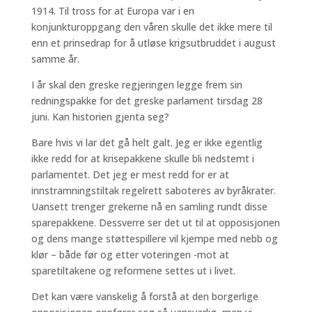
1914. Til tross for at Europa var i en
konjunkturoppgang den våren skulle det ikke mere til
enn et prinsedrap for å utløse krigsutbruddet i august
samme år.
I år skal den greske regjeringen legge frem sin
redningspakke for det greske parlament tirsdag 28
juni. Kan historien gjenta seg?
Bare hvis vi lar det gå helt galt. Jeg er ikke egentlig
ikke redd for at krisepakkene skulle bli nedstemt i
parlamentet. Det jeg er mest redd for er at
innstramningstiltak regelrett saboteres av byråkrater.
Uansett trenger grekerne nå en samling rundt disse
sparepakkene. Dessverre ser det ut til at opposisjonen
og dens mange støttespillere vil kjempe med nebb og
klør – både før og etter voteringen -mot at
sparetiltakene og reformene settes ut i livet.
Det kan være vanskelig å forstå at den borgerlige