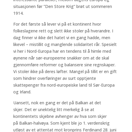
situasjonen før ”Den Store Krig” brøt ut sommeren
1914.
For det første så lever vi på et kontinent hvor
folkeslagene rett og slett ikke stoler på hverandre. I
dag finner vi ikke det hatet vi en gang hadde, men
likevel – mistillit og manglende solidaritet rår. Spesielt
vi her i Nord-Europa har en tendens til å himle med
øynene når sør-europeerne snakker om at de skal
gjennomføre reformer og balansere sine regnskaper.
Vi stoler ikke på deres løfter. Mangel på tillit er en gift
som hindrer overføringer av surt opptjente
skattepenger fra nord-europeiske land til Sør-Europa
og Irland.
Uansett, nok en gang er det på Balkan at det
skjer. Det er unektelig litt merkelig å se at
kontinentets skjebne avhenger av hva som skjer
på Balkan-halvøya. Som kjent ble jo 1. verdenskrig
utløst av et attentat mot kronprins Ferdinand 28. juni