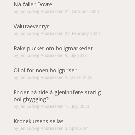
Nå faller Dovre
by
Jan Ludvig Andreassen
24. October 2024
Valutaeventyr
by
Jan Ludvig Andreassen
27. February 2024
Rake pucker om boligmarkedet
by
Jan Ludvig Andreassen
9. July 2023
Oi oi for noen boligpriser
by
Jan Ludvig Andreassen
4. March 2023
Er det på tide å gjeninnføre statlig
boligbygging?
by
Jan Ludvig Andreassen
15. July 2023
Kronekursens seilas
by
Jan Ludvig Andreassen
3. April 2024