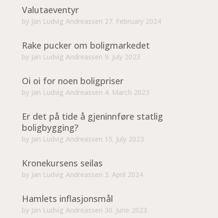
Valutaeventyr
by
Jan Ludvig Andreassen
27. February 2024
Rake pucker om boligmarkedet
by
Jan Ludvig Andreassen
9. July 2023
Oi oi for noen boligpriser
by
Jan Ludvig Andreassen
4. March 2023
Er det på tide å gjeninnføre statlig
boligbygging?
by
Jan Ludvig Andreassen
15. July 2023
Kronekursens seilas
by
Jan Ludvig Andreassen
3. April 2024
Hamlets inflasjonsmål
by
Jan Ludvig Andreassen
30. June 2023