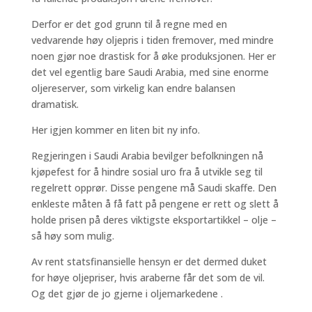
Derfor er det god grunn til å regne med en
vedvarende høy oljepris i tiden fremover, med mindre
noen gjør noe drastisk for å øke produksjonen. Her er
det vel egentlig bare Saudi Arabia, med sine enorme
oljereserver, som virkelig kan endre balansen
dramatisk.
Her igjen kommer en liten bit ny info.
Regjeringen i Saudi Arabia bevilger befolkningen nå
kjøpefest for å hindre sosial uro fra å utvikle seg til
regelrett opprør. Disse pengene må Saudi skaffe. Den
enkleste måten å få fatt på pengene er rett og slett å
holde prisen på deres viktigste eksportartikkel – olje –
så høy som mulig.
Av rent statsfinansielle hensyn er det dermed duket
for høye oljepriser, hvis araberne får det som de vil.
Og det gjør de jo gjerne i oljemarkedene .