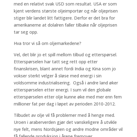
med en relativt svak USD som resultat. USA er som
kjent verdens største oljeimportør og når oljeprisen
stiger blir landet litt fattigere. Derfor er det bra for
amerikanerne at dolalren faller tilbake når oljeprisen
tar seg opp.
Hva tror vi så om oljemarkedene?
Vel, det blir jo et spill mellom tilbud og etterspørsel.
Etterspørselen har tatt seg rett opp etter
finanskrisen, blant annet fordi India og Kina som jo
vokser sterkt velger å sløse med energi i sin
voldsomme industrialisering. Også i andre land øker
etterspørselen etter energi. I sum vil den globale
etterspørselen etter olje kunne øke med mer enn fem
millioner fat per dag i løpet av perioden 2010-2012.
Tilbudet av olje vil få problemer med å henge med.
Uroen i araberverden gjør det vanskeligere å utvikle
nye felt, mens Nordsjøen og andre modne områder vil
få fallende produksjon i årene fremover.