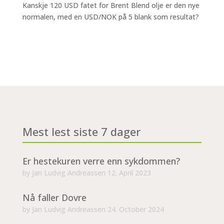
Kanskje 120 USD fatet for Brent Blend olje er den nye
normalen, med en USD/NOK på 5 blank som resultat?
Mest lest siste 7 dager
Er hestekuren verre enn sykdommen?
by
Jan Ludvig Andreassen
12. April 2023
Nå faller Dovre
by
Jan Ludvig Andreassen
24. October 2024