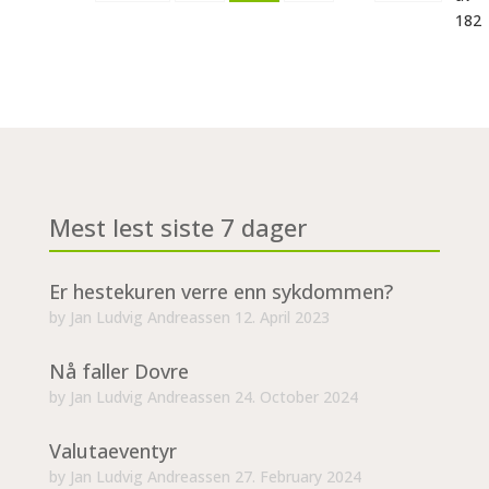
182
Mest lest siste 7 dager
Er hestekuren verre enn sykdommen?
by
Jan Ludvig Andreassen
12. April 2023
Nå faller Dovre
by
Jan Ludvig Andreassen
24. October 2024
Valutaeventyr
by
Jan Ludvig Andreassen
27. February 2024