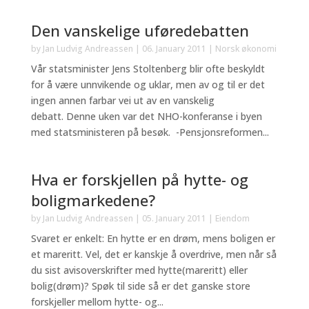
Den vanskelige uføredebatten
by
Jan Ludvig Andreassen
|
06. January 2011
|
Norsk økonomi
Vår statsminister Jens Stoltenberg blir ofte beskyldt
for å være unnvikende og uklar, men av og til er det
ingen annen farbar vei ut av en vanskelig
debatt. Denne uken var det NHO-konferanse i byen
med statsministeren på besøk. -Pensjonsreformen...
Hva er forskjellen på hytte- og
boligmarkedene?
by
Jan Ludvig Andreassen
|
05. January 2011
|
Eiendom
Svaret er enkelt: En hytte er en drøm, mens boligen er
et mareritt. Vel, det er kanskje å overdrive, men når så
du sist avisoverskrifter med hytte(mareritt) eller
bolig(drøm)? Spøk til side så er det ganske store
forskjeller mellom hytte- og...