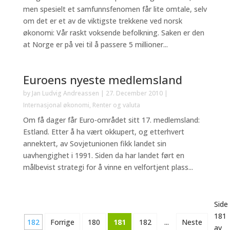
men spesielt et samfunnsfenomen får lite omtale, selv
om det er et av de viktigste trekkene ved norsk
økonomi: Vår raskt voksende befolkning. Saken er den
at Norge er på vei til å passere 5 millioner...
Euroens nyeste medlemsland
by
Jan Ludvig Andreassen
|
27. December 2010
|
Internasjonal økonomi
,
Renter og valuta
Om få dager får Euro-området sitt 17. medlemsland:
Estland. Etter å ha vært okkupert, og etterhvert
annektert, av Sovjetunionen fikk landet sin
uavhengighet i 1991. Siden da har landet ført en
målbevist strategi for å vinne en velfortjent plass...
Side
181
182
Forrige
180
181
182
...
Neste
av