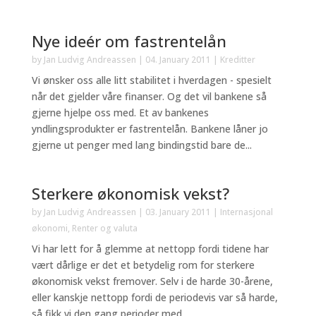
Nye ideér om fastrentelån
by
Jan Ludvig Andreassen
|
04. January 2011
|
Kreditter
Vi ønsker oss alle litt stabilitet i hverdagen - spesielt
når det gjelder våre finanser. Og det vil bankene så
gjerne hjelpe oss med. Et av bankenes
yndlingsprodukter er fastrentelån. Bankene låner jo
gjerne ut penger med lang bindingstid bare de...
Sterkere økonomisk vekst?
by
Jan Ludvig Andreassen
|
03. January 2011
|
Internasjonal
økonomi
,
Renter og valuta
Vi har lett for å glemme at nettopp fordi tidene har
vært dårlige er det et betydelig rom for sterkere
økonomisk vekst fremover. Selv i de harde 30-årene,
eller kanskje nettopp fordi de periodevis var så harde,
så fikk vi den gang perioder med...