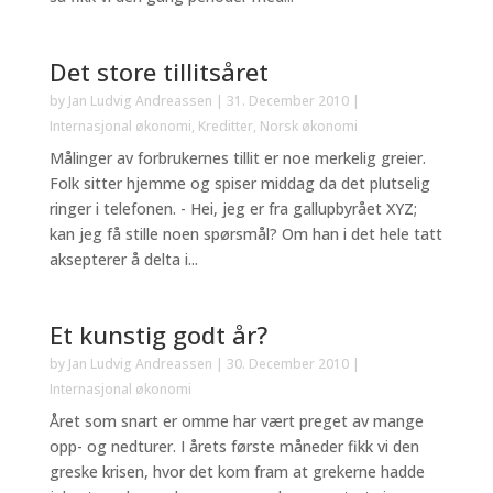
Det store tillitsåret
by
Jan Ludvig Andreassen
|
31. December 2010
|
Internasjonal økonomi
,
Kreditter
,
Norsk økonomi
Målinger av forbrukernes tillit er noe merkelig greier.
Folk sitter hjemme og spiser middag da det plutselig
ringer i telefonen. - Hei, jeg er fra gallupbyrået XYZ;
kan jeg få stille noen spørsmål? Om han i det hele tatt
aksepterer å delta i...
Et kunstig godt år?
by
Jan Ludvig Andreassen
|
30. December 2010
|
Internasjonal økonomi
Året som snart er omme har vært preget av mange
opp- og nedturer. I årets første måneder fikk vi den
greske krisen, hvor det kom fram at grekerne hadde