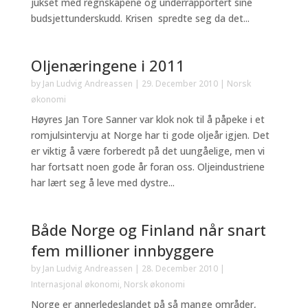
jukset med regnskapene og underrapportert sine
budsjettunderskudd. Krisen spredte seg da det...
Oljenæringene i 2011
by
Jan Ludvig Andreassen
|
29. December 2010
|
Norsk
økonomi
Høyres Jan Tore Sanner var klok nok til å påpeke i et
romjulsintervju at Norge har ti gode oljeår igjen. Det
er viktig å være forberedt på det uungåelige, men vi
har fortsatt noen gode år foran oss. Oljeindustriene
har lært seg å leve med dystre...
Både Norge og Finland når snart
fem millioner innbyggere
by
Jan Ludvig Andreassen
|
28. December 2010
|
Internasjonal økonomi
,
Norsk økonomi
Norge er annerledeslandet på så mange områder,