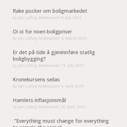
Rake pucker om boligmarkedet
by
Jan Ludvig Andreassen
9. July 2023
Oi oi for noen boligpriser
by
Jan Ludvig Andreassen
4. March 2023
Er det på tide å gjeninnføre statlig
boligbygging?
by
Jan Ludvig Andreassen
15. July 2023
Kronekursens seilas
by
Jan Ludvig Andreassen
3. April 2024
Hamlets inflasjonsmål
by
Jan Ludvig Andreassen
30. June 2023
“Everything must change for everything