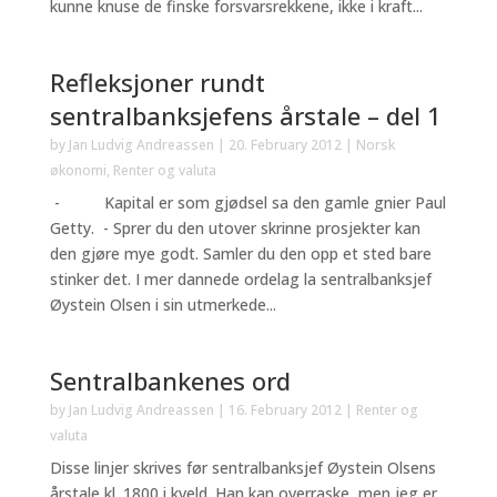
kunne knuse de finske forsvarsrekkene, ikke i kraft...
Refleksjoner rundt
sentralbanksjefens årstale – del 1
by
Jan Ludvig Andreassen
|
20. February 2012
|
Norsk
økonomi
,
Renter og valuta
- Kapital er som gjødsel sa den gamle gnier Paul
Getty. - Sprer du den utover skrinne prosjekter kan
den gjøre mye godt. Samler du den opp et sted bare
stinker det. I mer dannede ordelag la sentralbanksjef
Øystein Olsen i sin utmerkede...
Sentralbankenes ord
by
Jan Ludvig Andreassen
|
16. February 2012
|
Renter og
valuta
Disse linjer skrives før sentralbanksjef Øystein Olsens
årstale kl. 1800 i kveld. Han kan overraske, men jeg er