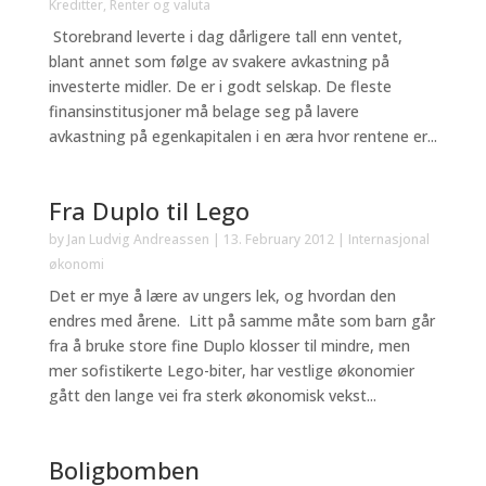
Kreditter
,
Renter og valuta
Storebrand leverte i dag dårligere tall enn ventet,
blant annet som følge av svakere avkastning på
investerte midler. De er i godt selskap. De fleste
finansinstitusjoner må belage seg på lavere
avkastning på egenkapitalen i en æra hvor rentene er...
Fra Duplo til Lego
by
Jan Ludvig Andreassen
|
13. February 2012
|
Internasjonal
økonomi
Det er mye å lære av ungers lek, og hvordan den
endres med årene. Litt på samme måte som barn går
fra å bruke store fine Duplo klosser til mindre, men
mer sofistikerte Lego-biter, har vestlige økonomier
gått den lange vei fra sterk økonomisk vekst...
Boligbomben