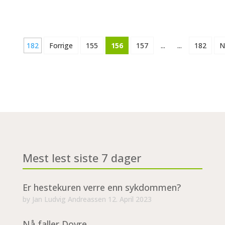
182
Forrige
155
156
157
...
...
182
N
Mest lest siste 7 dager
Er hestekuren verre enn sykdommen?
by
Jan Ludvig Andreassen
12. April 2023
Nå faller Dovre