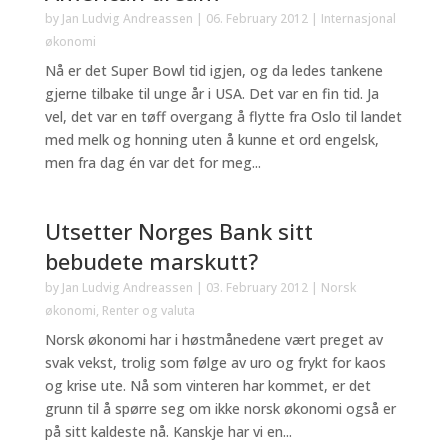
by
Jan Ludvig Andreassen
|
06. February 2012
|
Internasjonal
økonomi
Nå er det Super Bowl tid igjen, og da ledes tankene
gjerne tilbake til unge år i USA. Det var en fin tid. Ja
vel, det var en tøff overgang å flytte fra Oslo til landet
med melk og honning uten å kunne et ord engelsk,
men fra dag én var det for meg...
Utsetter Norges Bank sitt
bebudete marskutt?
by
Jan Ludvig Andreassen
|
03. February 2012
|
Norsk
økonomi
,
Renter og valuta
Norsk økonomi har i høstmånedene vært preget av
svak vekst, trolig som følge av uro og frykt for kaos
og krise ute. Nå som vinteren har kommet, er det
grunn til å spørre seg om ikke norsk økonomi også er
på sitt kaldeste nå. Kanskje har vi en...