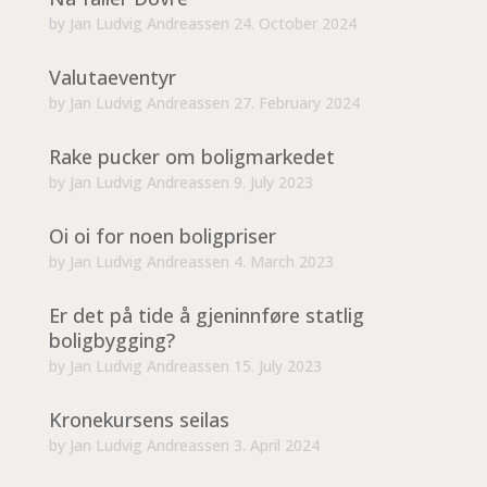
by
Jan Ludvig Andreassen
24. October 2024
Valutaeventyr
by
Jan Ludvig Andreassen
27. February 2024
Rake pucker om boligmarkedet
by
Jan Ludvig Andreassen
9. July 2023
Oi oi for noen boligpriser
by
Jan Ludvig Andreassen
4. March 2023
Er det på tide å gjeninnføre statlig
boligbygging?
by
Jan Ludvig Andreassen
15. July 2023
Kronekursens seilas
by
Jan Ludvig Andreassen
3. April 2024