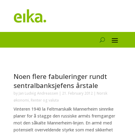
Noen flere fabuleringer rundt
sentralbanksjefens årstale
by
Jan Ludvig Andreassen
|
21. February 2012
|
Norsk
økonomi
,
Renter og valuta
Vinteren 1940 la Feltmarskalk Mannerheim sinnrike
planer for å stagge den russiske armés fremganger
mot den såkalte Mannerheim-linjen. En armé med
potensielt overveldende styrke som med sikkerhet