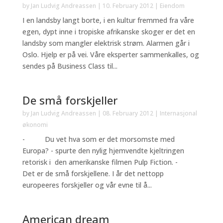
by
Jan Ludvig Andreassen
|
10. February 2012
|
Eiendom
I en landsby langt borte, i en kultur fremmed fra våre
egen, dypt inne i tropiske afrikanske skoger er det en
landsby som mangler elektrisk strøm. Alarmen går i
Oslo. Hjelp er på vei. Våre eksperter sammenkalles, og
sendes på Business Class til...
De små forskjeller
by
Jan Ludvig Andreassen
|
08. February 2012
|
Internasjonal
økonomi
- Du vet hva som er det morsomste med
Europa? - spurte den nylig hjemvendte kjeltringen
retorisk i den amerikanske filmen Pulp Fiction. -
Det er de små forskjellene. I år det nettopp
europeeres forskjeller og vår evne til å...
American dream