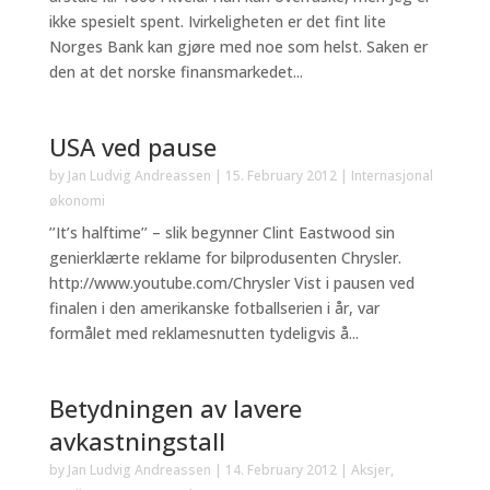
ikke spesielt spent. Ivirkeligheten er det fint lite
Norges Bank kan gjøre med noe som helst. Saken er
den at det norske finansmarkedet...
USA ved pause
by
Jan Ludvig Andreassen
|
15. February 2012
|
Internasjonal
økonomi
’’It’s halftime’’ – slik begynner Clint Eastwood sin
genierklærte reklame for bilprodusenten Chrysler.
http://www.youtube.com/Chrysler Vist i pausen ved
finalen i den amerikanske fotballserien i år, var
formålet med reklamesnutten tydeligvis å...
Betydningen av lavere
avkastningstall
by
Jan Ludvig Andreassen
|
14. February 2012
|
Aksjer
,